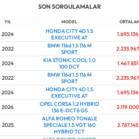
SON SORGULAMALAR
YIL
MODEL
ORTALA
HONDA CITY 4D 1.5
2024
1.695.13
EXECUTIVE AT
BMW 116d 1.5 116 M
2022
2.235.96
SPORT
KIA STONIC COOL 1.0
2024
1.467.85
100 DCT
BMW 116d 1.5 116 M
2022
2.235.96
SPORT
HONDA CITY 4D 1.5
2024
1.695.13
EXECUTIVE AT
OPEL CORSA 1.2 HYBRID
2026
2.119.00
136 E-DCT6 GS
ALFA ROMEO TONALE
2025
SPECIALE 1.5 VGT 160
2.787.14
HYBRID TCT