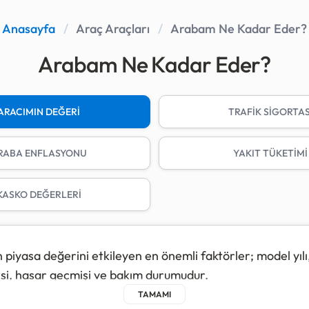
Anasayfa
/
Araç Araçları
/
Arabam Ne Kadar Eder?
Arabam Ne Kadar Eder?
ARACIMIN DEĞERİ
TRAFİK SİGORTAS
RABA ENFLASYONU
YAKIT TÜKETİMİ
KASKO DEĞERLERİ
n piyasa değerini etkileyen en önemli faktörler; model yılı
si, hasar geçmişi ve bakım durumudur.
ama aracı; güncel kasko değer listeleri ve piyasa verilerin