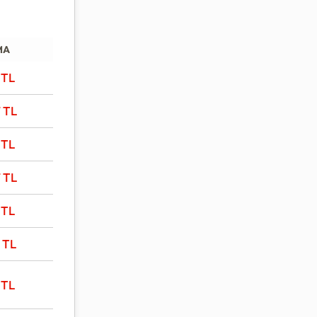
MA
4
TL
7
TL
1
TL
7
TL
4
TL
0
TL
5
TL