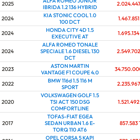
ALFA ROMEO JUNIOR
2025
2.024.44
IBRIDA 1.2 136 HYBRID
KIA STONIC COOL 1.0
2024
1.467.85
100 DCT
HONDA CITY 4D 1.5
2024
1.695.13
EXECUTIVE AT
ALFA ROMEO TONALE
2024
SPECIALE 1.6 DIESEL 130
2.549.70
DCT
ASTON MARTIN
2023
34.750.0
VANTAGE F1 COUPE 4.0
BMW 116d 1.5 116 M
2022
2.235.96
SPORT
VOLKSWAGEN GOLF 1.5
2020
TSI ACT 150 DSG
1.521.49
COMFORTLINE
TOFAS-FIAT EGEA
2017
SEDAN URBAN 1.6 E-
857.583
TORQ 110 AT6
OPEL CORSA 5 KAPI