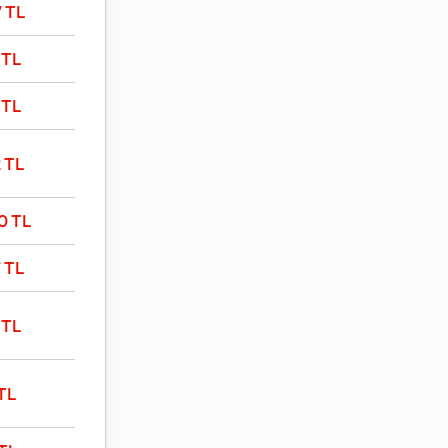
7
TL
1
TL
4
TL
2
TL
00
TL
7
TL
2
TL
TL