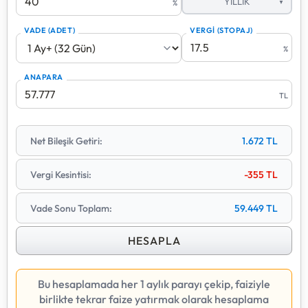
YILLIK
%
Hesaplama yapılırken stopaj kesintisi her dönem
VADE (ADET)
VERGİ (STOPAJ)
sonunda düşülür ve kalan net tutar anaparaya eklenerek
devreder. Bu sayede gerçek getirinizi daha net
%
görebilirsiniz.
ANAPARA
Vade sayısı arttıkça bileşik faizin etkisi katlanarak artar.
TL
Bu araçla farklı faiz oranları ve süreler için birikiminizin
gelecekteki değerini tahmin edebilirsiniz.
Net Bileşik Getiri:
1.672
TL
Vergi Kesintisi:
-355
TL
Vade Sonu Toplam:
59.449
TL
HESAPLA
Bu hesaplamada her 1 aylık parayı çekip, faiziyle
birlikte tekrar faize yatırmak olarak hesaplama