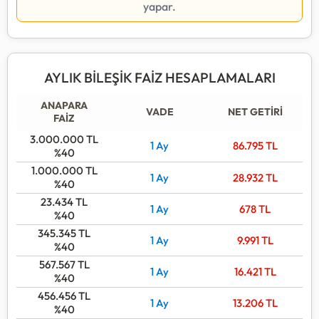
yapar.
AYLIK BİLEŞİK FAİZ HESAPLAMALARI
ANAPARA
VADE
NET GETİRİ
FAİZ
3.000.000
TL
1 Ay
86.795
TL
%40
1.000.000
TL
1 Ay
28.932
TL
%40
23.434
TL
1 Ay
678
TL
%40
345.345
TL
1 Ay
9.991
TL
%40
567.567
TL
1 Ay
16.421
TL
%40
456.456
TL
1 Ay
13.206
TL
%40