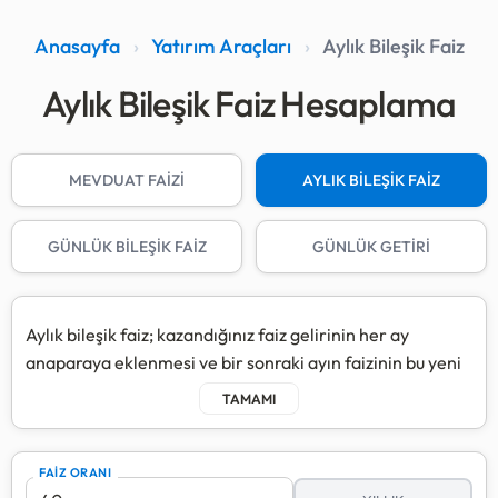
Anasayfa
›
Yatırım Araçları
›
Aylık Bileşik Faiz
Aylık Bileşik Faiz Hesaplama
MEVDUAT FAİZİ
AYLIK BİLEŞİK FAİZ
GÜNLÜK BİLEŞİK FAİZ
GÜNLÜK GETİRİ
Aylık bileşik faiz; kazandığınız faiz gelirinin her ay
anaparaya eklenmesi ve bir sonraki ayın faizinin bu yeni
toplam üzerinden hesaplanmasıdır.
Bu yöntem, "faizin faizi" olarak da bilinir ve özellikle uzun
vadeli yatırımlarda anaparanın standart mevduata göre
FAIZ ORANI
çok daha hızlı büyümesini sağlar.