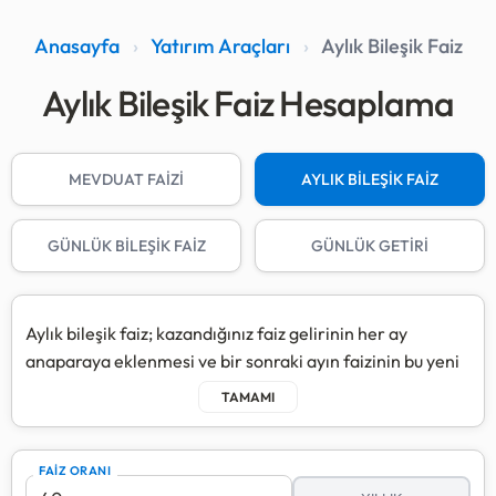
Anasayfa
›
Yatırım Araçları
›
Aylık Bileşik Faiz
Aylık Bileşik Faiz Hesaplama
MEVDUAT FAİZİ
AYLIK BİLEŞİK FAİZ
GÜNLÜK BİLEŞİK FAİZ
GÜNLÜK GETİRİ
Aylık bileşik faiz; kazandığınız faiz gelirinin her ay
anaparaya eklenmesi ve bir sonraki ayın faizinin bu yeni
toplam üzerinden hesaplanmasıdır.
Bu yöntem, "faizin faizi" olarak da bilinir ve özellikle uzun
vadeli yatırımlarda anaparanın standart mevduata göre
FAIZ ORANI
çok daha hızlı büyümesini sağlar.