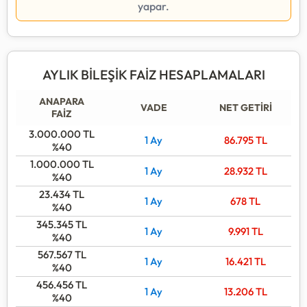
yapar.
AYLIK BİLEŞİK FAİZ HESAPLAMALARI
ANAPARA
VADE
NET GETİRİ
FAİZ
3.000.000
TL
1 Ay
86.795
TL
%40
1.000.000
TL
1 Ay
28.932
TL
%40
23.434
TL
1 Ay
678
TL
%40
345.345
TL
1 Ay
9.991
TL
%40
567.567
TL
1 Ay
16.421
TL
%40
456.456
TL
1 Ay
13.206
TL
%40