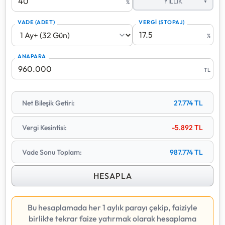
YILLIK
%
Hesaplama yapılırken stopaj kesintisi her dönem
VADE (ADET)
VERGİ (STOPAJ)
sonunda düşülür ve kalan net tutar anaparaya eklenerek
devreder. Bu sayede gerçek getirinizi daha net
%
görebilirsiniz.
ANAPARA
Vade sayısı arttıkça bileşik faizin etkisi katlanarak artar.
TL
Bu araçla farklı faiz oranları ve süreler için birikiminizin
gelecekteki değerini tahmin edebilirsiniz.
Net Bileşik Getiri:
27.774
TL
Vergi Kesintisi:
-5.892
TL
Vade Sonu Toplam:
987.774
TL
HESAPLA
Bu hesaplamada her 1 aylık parayı çekip, faiziyle
birlikte tekrar faize yatırmak olarak hesaplama