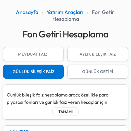
Anasayfa
›
Yatırım Araçları
›
Fon Getiri
Hesaplama
Fon Getiri Hesaplama
MEVDUAT FAİZİ
AYLIK BİLEŞİK FAİZ
GÜNLÜK BİLEŞİK FAİZ
GÜNLÜK GETİRİ
Günlük bileşik faiz hesaplama aracı; özellikle para
piyasası fonları ve günlük faiz veren hesaplar için
kazancınızın her gün anaparaya eklenerek büyümesini
simüle eder.
Bu sistemde, her günün sonunda kazandığınız net faiz