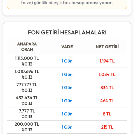
faize) günlük bileşik faiz hesaplaması yapar.
FON GETİRİ HESAPLAMALARI
ANAPARA
VADE
NET GETİRİ
ORAN
1.113.000
TL
1 Gün
1.194
TL
%0.13
1.010.696
TL
1 Gün
1.084
TL
%0.13
777.777
TL
1 Gün
834
TL
%0.13
432.434
TL
1 Gün
464
TL
%0.13
7.777
TL
1 Gün
8
TL
%0.13
200.000
TL
1 Gün
215
TL
%0.13