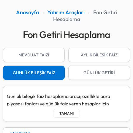
Anasayfa
›
Yatırım Araçları
›
Fon Getiri
Hesaplama
Fon Getiri Hesaplama
MEVDUAT FAİZİ
AYLIK BİLEŞİK FAİZ
GÜNLÜK BİLEŞİK FAİZ
GÜNLÜK GETİRİ
Günlük bileşik faiz hesaplama aracı; özellikle para
piyasası fonları ve günlük faiz veren hesaplar için
kazancınızın her gün anaparaya eklenerek büyümesini
simüle eder.
Bu sistemde, her günün sonunda kazandığınız net faiz