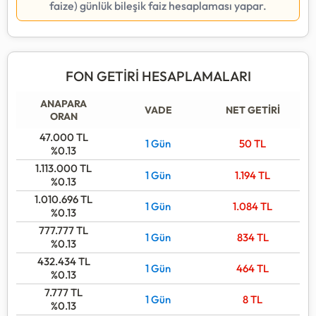
faize) günlük bileşik faiz hesaplaması yapar.
FON GETİRİ HESAPLAMALARI
ANAPARA
VADE
NET GETİRİ
ORAN
47.000
TL
1 Gün
50
TL
%0.13
1.113.000
TL
1 Gün
1.194
TL
%0.13
1.010.696
TL
1 Gün
1.084
TL
%0.13
777.777
TL
1 Gün
834
TL
%0.13
432.434
TL
1 Gün
464
TL
%0.13
7.777
TL
1 Gün
8
TL
%0.13