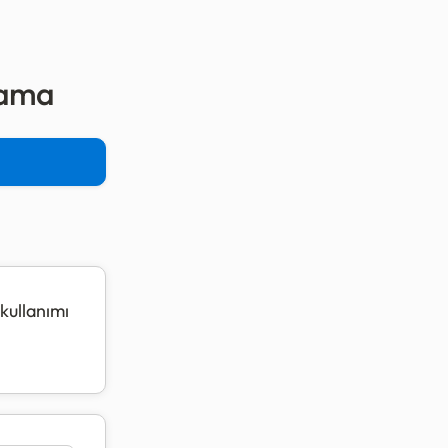
lama
 kullanımı
5'sini
te göre