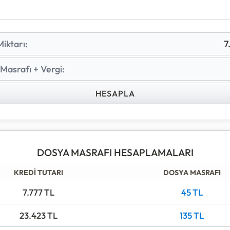
n dosya masrafına ek olarak, bu tutar üzerinden %15 or
ka ve Sigorta Muameleleri Vergisi) kesintisi yapılır.
iktarı:
7
lanırken dosya masrafı genellikle nakit olarak istenmez, 
arından düşülerek net ödeme yapılır.
Masrafı + Vergi:
HESAPLA
DOSYA MASRAFI HESAPLAMALARI
KREDİ TUTARI
DOSYA MASRAFI
7.777
TL
45
TL
23.423
TL
135
TL