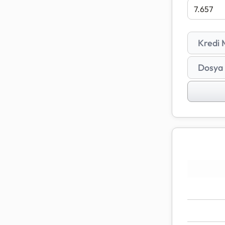
Hesaplana
BSMV (Ban
Kredi M
Kredi kul
kredi tut
Dosya 