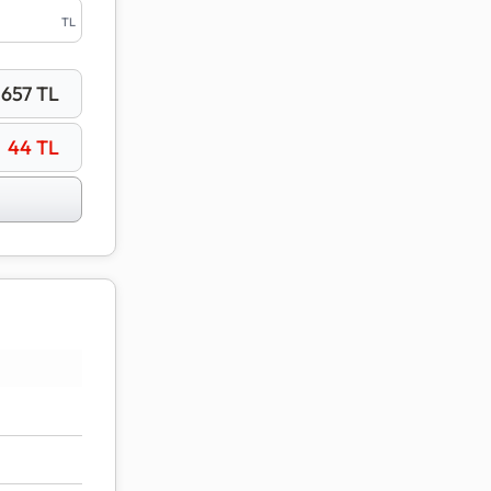
anında
TL
.657
TL
toplam
44
TL