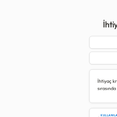
İht
İhtiyaç kr
sırasında 
Yasal düz
geçemez. 
belirlenir
KULLANILA