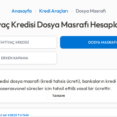
Anasayfa
›
Kredi Araçları
›
Dosya Masrafı
iyaç Kredisi Dosya Masrafı Hesap
İHTİYAÇ KREDİSİ
DOSYA MASRAFI
ERKEN KAPAMA
edisi dosya masrafı (kredi tahsis ücreti), bankaların kredi
operasyonel süreçler için tahsil ettiği yasal bir ücrettir.
enlemelere göre bu ücret, kullandığınız kredi tutarının
%0,
Örneğin; 100.000 TL kredi için dosya masrafı yasal limi
.
CAK KREDİ TUTARI