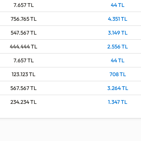
7.657
TL
44
TL
756.765
TL
4.351
TL
547.567
TL
3.149
TL
444.444
TL
2.556
TL
7.657
TL
44
TL
123.123
TL
708
TL
567.567
TL
3.264
TL
234.234
TL
1.347
TL