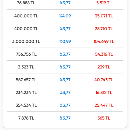
76.888
TL
%3,77
5.519
TL
400.000
TL
%4,09
35.071
TL
400.000
TL
%3,77
28.710
TL
3.000.000
TL
%0,99
104.649
TL
756.756
TL
%3,77
54.316
TL
3.323
TL
%3,77
239
TL
567.657
TL
%3,77
40.743
TL
234.234
TL
%3,77
16.812
TL
354.534
TL
%3,77
25.447
TL
7.878
TL
%3,77
565
TL