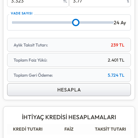
TL
%
ve 100 bin TL üzeri için 12 ay ile sınırlandırılmıştır.
VADE SAYISI
Taksit tutarlarınız hesaplanırken faiz oranına ek olarak
%15 KKDF ve %10 BSMV vergileri de yasal olarak
24 Ay
maliyete eklenmektedir.
Kredi kullanmadan önce toplam geri ödeme tutarını ve
Aylık Taksit Tutarı:
239 TL
yıllık maliyet oranını inceleyerek bütçenize en uygun
seçeneği belirlemeniz önemlidir.
Toplam Faiz Yükü:
2.401 TL
Toplam Geri Ödeme:
5.724 TL
HESAPLA
İHTİYAÇ KREDİSİ HESAPLAMALARI
KREDİ TUTARI
FAİZ
TAKSİT TUTARI