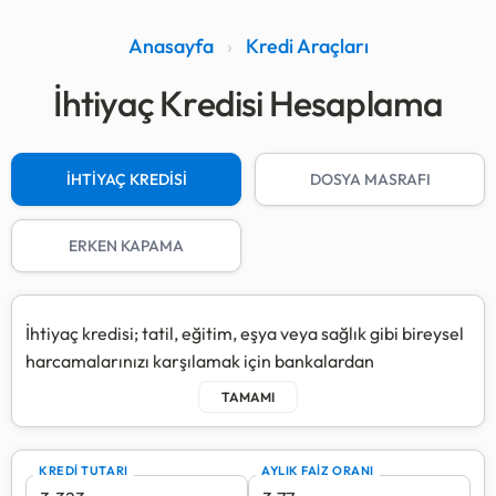
Anasayfa
›
Kredi Araçları
İhtiyaç Kredisi Hesaplama
İHTİYAÇ KREDİSİ
DOSYA MASRAFI
ERKEN KAPAMA
İhtiyaç kredisi; tatil, eğitim, eşya veya sağlık gibi bireysel
harcamalarınızı karşılamak için bankalardan
alabileceğiniz, genellikle kefilsiz ve teminatsız sunulan
kredi türüdür.
BDDK kararları gereği, ihtiyaç kredilerinde vade süresi;
KREDİ TUTARI
AYLIK FAİZ ORANI
50 bin TL'ye kadar 36 ay, 50 bin - 100 bin TL arası 24 ay