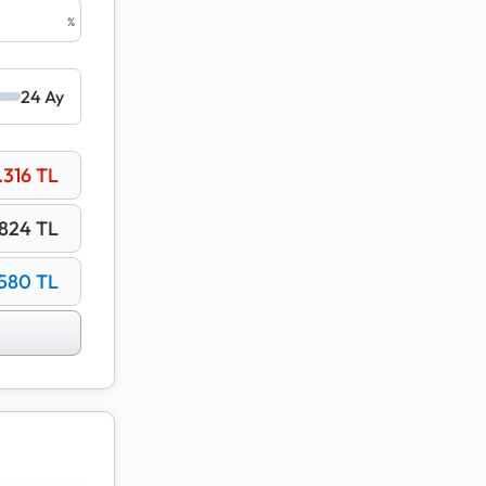
%
 ve %10
24 Ay
t oranını
.316 TL
824 TL
.580 TL