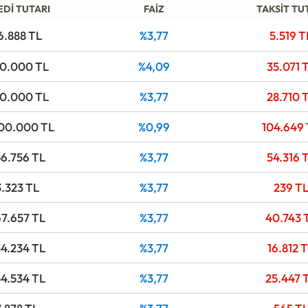
EDİ TUTARI
FAİZ
TAKSİT TU
6.888
TL
%3,77
5.519
T
0.000
TL
%4,09
35.071
0.000
TL
%3,77
28.710
00.000
TL
%0,99
104.649
56.756
TL
%3,77
54.316
3.323
TL
%3,77
239
T
67.657
TL
%3,77
40.743
34.234
TL
%3,77
16.812
T
54.534
TL
%3,77
25.447