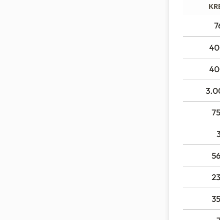
KR
7
40
40
3.0
7
5
2
3