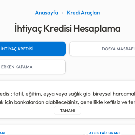
Anasayfa
›
Kredi Araçları
İhtiyaç Kredisi Hesaplama
İHTİYAÇ KREDİSİ
DOSYA MASRAFI
ERKEN KAPAMA
edisi; tatil, eğitim, eşya veya sağlık gibi bireysel harcamal
k için bankalardan alabileceğiniz, genellikle kefilsiz ve t
redi türüdür.
rları gereği, ihtiyaç kredilerinde vade süresi; 50 bin TL
bin - 100 bin TL arası 24 ay ve 100 bin TL üzeri için 12 ay 
ARI
AYLIK FAİZ ORANI