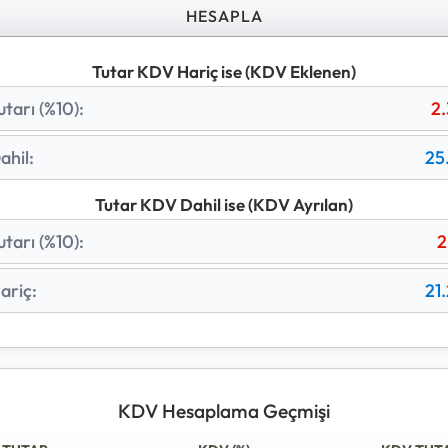
im butonlarını kullanarak en yaygın KDV oranları ile anınd
HESAPLA
 geçmiş hesaplamalarınızı tablodan takip edebilirsiniz.
Tutar KDV Hariç ise (KDV Eklenen)
tarı (
%10
):
2
hil:
25
Tutar KDV Dahil ise (KDV Ayrılan)
tarı (
%10
):
2
ariç:
21
KDV Hesaplama Geçmişi