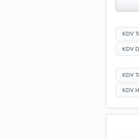
Hızlı seç
alabilir,
KDV Tu
KDV Da
KDV Tu
KDV H