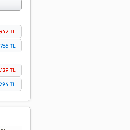
a sonuç
.342
TL
.765
TL
.129
TL
.294
TL