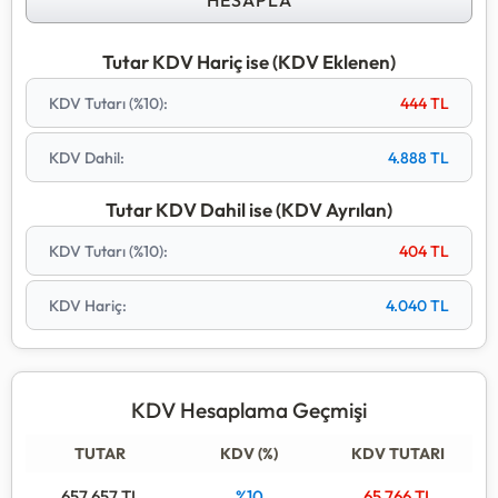
HESAPLA
işlemidir.
Hızlı seçim butonlarını kullanarak en yaygın KDV oranları
Tutar KDV Hariç ise (KDV Eklenen)
ile anında sonuç alabilir, geçmiş hesaplamalarınızı
KDV Tutarı (
%10
):
444
TL
tablodan takip edebilirsiniz.
KDV Dahil:
4.888
TL
Tutar KDV Dahil ise (KDV Ayrılan)
KDV Tutarı (
%10
):
404
TL
KDV Hariç:
4.040
TL
KDV Hesaplama Geçmişi
TUTAR
KDV (%)
KDV TUTARI
657.657
TL
%10
65.766
TL