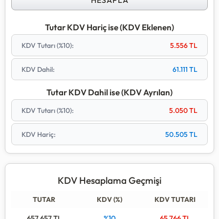
HESAPLA
işlemidir.
Hızlı seçim butonlarını kullanarak en yaygın KDV oranları
Tutar KDV Hariç ise (KDV Eklenen)
ile anında sonuç alabilir, geçmiş hesaplamalarınızı
KDV Tutarı (
%10
):
5.556
TL
tablodan takip edebilirsiniz.
KDV Dahil:
61.111
TL
Tutar KDV Dahil ise (KDV Ayrılan)
KDV Tutarı (
%10
):
5.050
TL
KDV Hariç:
50.505
TL
KDV Hesaplama Geçmişi
TUTAR
KDV (%)
KDV TUTARI
657.657
TL
%10
65.766
TL