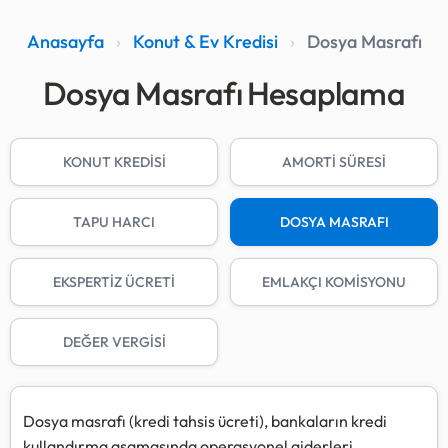
Anasayfa
›
Konut & Ev Kredisi
›
Dosya Masrafı
Dosya Masrafı Hesaplama
KONUT KREDİSİ
AMORTİ SÜRESİ
TAPU HARCI
DOSYA MASRAFI
EKSPERTİZ ÜCRETİ
EMLAKÇI KOMİSYONU
DEĞER VERGİSİ
Dosya masrafı (kredi tahsis ücreti), bankaların kredi
kullandırma aşamasında operasyonel giderleri