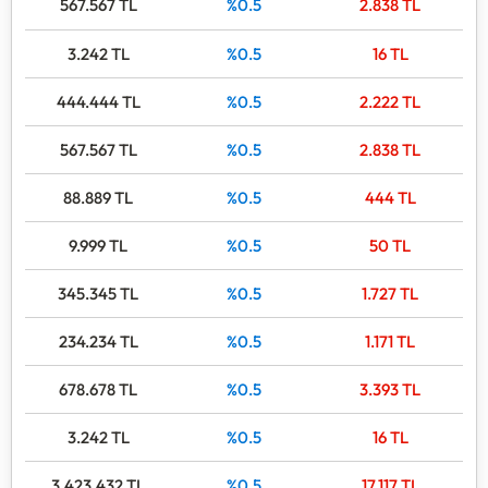
567.567
TL
%0.5
2.838
TL
girerek ödemeniz gereken maksimum yasal dosya
masrafı tutarını saniyeler içinde öğrenebilirsiniz.
3.242
TL
%0.5
16
TL
444.444
TL
%0.5
2.222
TL
567.567
TL
%0.5
2.838
TL
88.889
TL
%0.5
444
TL
9.999
TL
%0.5
50
TL
345.345
TL
%0.5
1.727
TL
234.234
TL
%0.5
1.171
TL
678.678
TL
%0.5
3.393
TL
3.242
TL
%0.5
16
TL
3.423.432
TL
%0.5
17.117
TL