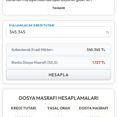
karşılamak amacıyla tahsil ettiği bir maliyettir.
Yasal Limit:
BDDK (Bankacılık Düzenleme ve Denetleme
Kurumu) tarafından getirilen düzenlemeye göre,
KULLANILACAK KREDİ TUTARI
bankalar kredi tahsis ücreti olarak kredi tutarının en
TL
fazla
%0,5
oranında talep edebilirler.
Bu oran yasal bir tavan sınırdır. Bankalar kampanya
Kullanılacak Kredi Miktarı:
345.345 TL
dönemlerinde bu ücreti tamamen sıfırlayabilir veya
daha düşük oranlar uygulayabilirler. Hesaplama
Banka Dosya Masrafı (%0,5):
1.727 TL
yaparken bu güncel durumu kontrol etmeniz faydalı
olacaktır.
HESAPLA
Dosya masrafı genellikle kredi kullanımı sırasında bir
defaya mahsus olarak tahsil edilir. Kredinin erken
kapatılması durumunda bu ücretin iadesi yasal olarak
DOSYA MASRAFI HESAPLAMALARI
mümkün değildir; ancak yapılandırma süreçlerinde farklı
uygulamalar söz konusu olabilir.
KREDİ TUTARI
YASAL ORAN
DOSYA MASRAFI
Hesaplama aracımızla çekeceğiniz kredi miktarını