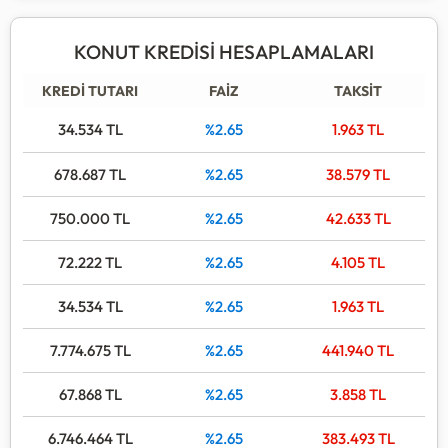
KONUT KREDİSİ HESAPLAMALARI
KREDİ TUTARI
FAİZ
TAKSİT
34.534
TL
%2.65
1.963
TL
678.687
TL
%2.65
38.579
TL
750.000
TL
%2.65
42.633
TL
72.222
TL
%2.65
4.105
TL
34.534
TL
%2.65
1.963
TL
7.774.675
TL
%2.65
441.940
TL
67.868
TL
%2.65
3.858
TL
6.746.464
TL
%2.65
383.493
TL