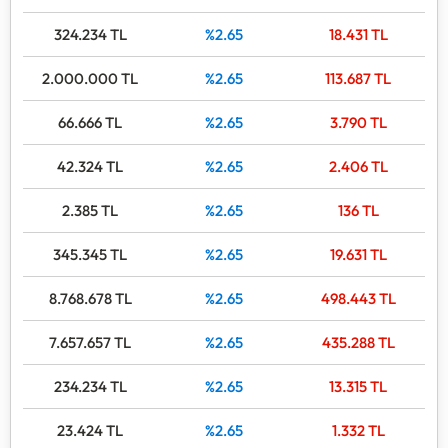
324.234
TL
%2.65
18.431
TL
2.000.000
TL
%2.65
113.687
TL
66.666
TL
%2.65
3.790
TL
42.324
TL
%2.65
2.406
TL
2.385
TL
%2.65
136
TL
345.345
TL
%2.65
19.631
TL
8.768.678
TL
%2.65
498.443
TL
7.657.657
TL
%2.65
435.288
TL
234.234
TL
%2.65
13.315
TL
23.424
TL
%2.65
1.332
TL