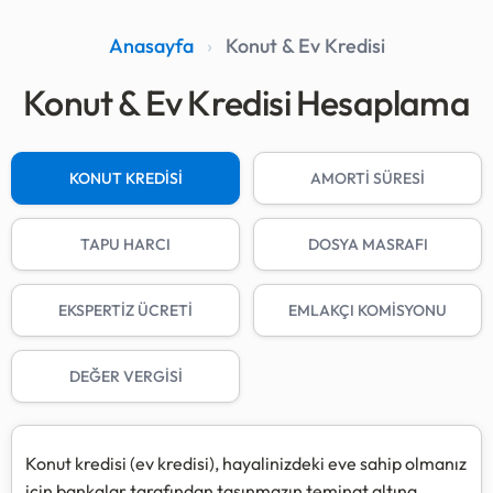
Anasayfa
›
Konut & Ev Kredisi
Konut & Ev Kredisi Hesaplama
KONUT KREDİSİ
AMORTİ SÜRESİ
TAPU HARCI
DOSYA MASRAFI
EKSPERTİZ ÜCRETİ
EMLAKÇI KOMİSYONU
DEĞER VERGİSİ
Konut kredisi (ev kredisi), hayalinizdeki eve sahip olmanız
için bankalar tarafından taşınmazın teminat altına