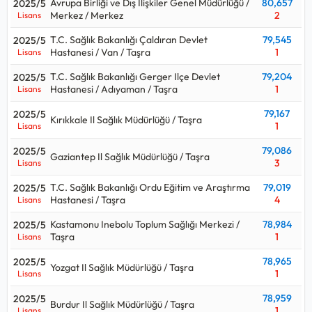
Avrupa Birliği ve Dış Ilişkiler Genel Müdürlüğü /
80,657
2025/5
Merkez / Merkez
2
Lisans
T.C. Sağlık Bakanlığı Çaldıran Devlet
79,545
2025/5
Hastanesi / Van / Taşra
1
Lisans
T.C. Sağlık Bakanlığı Gerger Ilçe Devlet
79,204
2025/5
Hastanesi / Adıyaman / Taşra
1
Lisans
79,167
2025/5
Kırıkkale Il Sağlık Müdürlüğü / Taşra
1
Lisans
79,086
2025/5
Gaziantep Il Sağlık Müdürlüğü / Taşra
3
Lisans
T.C. Sağlık Bakanlığı Ordu Eğitim ve Araştırma
79,019
2025/5
Hastanesi / Taşra
4
Lisans
Kastamonu Inebolu Toplum Sağlığı Merkezi /
78,984
2025/5
Taşra
1
Lisans
78,965
2025/5
Yozgat Il Sağlık Müdürlüğü / Taşra
1
Lisans
78,959
2025/5
Burdur Il Sağlık Müdürlüğü / Taşra
1
Lisans