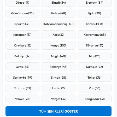
Düzce (17)
Elazığ (34)
Erzurum (84)
Gümüşhane (25)
Hatay (48)
Iğdır (20)
Isparta (38)
Kahramanmaraş (40)
Karabük (18)
Karaman (17)
Kars (32)
Kastamonu (65)
Kırıkkale (13)
Konya (103)
Kütahya (31)
Malatya (48)
Muğla (40)
Muş (23)
Ordu (65)
Sakarya (43)
Samsun (72)
Şanlıurfa (79)
Şırnak (28)
Tokat (36)
Trabzon (72)
Uşak (22)
Van (63)
Yalova (26)
Yozgat (37)
Zonguldak (31)
TÜM ŞEHİRLERİ GÖSTER