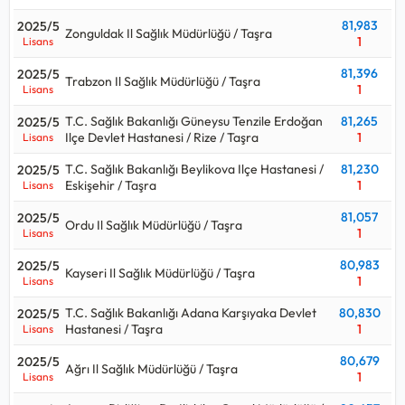
ne kadar sorularının cevaplarını aşağıdaki tabloda
81,983
2025/5
Zonguldak Il Sağlık Müdürlüğü / Taşra
bulabilirsiniz.
1
Lisans
Büro Personeli ortalama maaşı aralığı
60.000 TL - 65.000
81,396
2025/5
Trabzon Il Sağlık Müdürlüğü / Taşra
1
Lisans
TL
olup, 2026 Ocak genel idari hizmetler net başlangıç
maaşıdır.
T.C. Sağlık Bakanlığı Güneysu Tenzile Erdoğan
81,265
2025/5
Ilçe Devlet Hastanesi / Rize / Taşra
1
Lisans
T.C. Sağlık Bakanlığı Beylikova Ilçe Hastanesi /
81,230
2025/5
Eskişehir / Taşra
1
Lisans
81,057
2025/5
Ordu Il Sağlık Müdürlüğü / Taşra
1
Lisans
80,983
2025/5
Kayseri Il Sağlık Müdürlüğü / Taşra
1
Lisans
T.C. Sağlık Bakanlığı Adana Karşıyaka Devlet
80,830
2025/5
Hastanesi / Taşra
1
Lisans
80,679
2025/5
Ağrı Il Sağlık Müdürlüğü / Taşra
1
Lisans