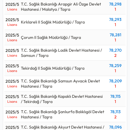
T.C. Sağlık Bakanlığı Arapgir Ali Özge Devlet
78,298
2025/5
Hastanesi / Malatya / Taşra
1
Lisans
78,293
2025/5
Kırklareli Il Sağlık Müdürlüğü / Taşra
1
Lisans
78,281
2025/5
Çorum Il Sağlık Müdürlüğü / Taşra
1
Lisans
T.C. Sağlık Bakanlığı Ladik Devlet Hastanesi /
78,270
2025/5
Samsun / Taşra
2
Lisans
78,259
2025/5
Tekirdağ Il Sağlık Müdürlüğü / Taşra
1
Lisans
T.C. Sağlık Bakanlığı Samsun Ayvacık Devlet
78,209
2025/5
Hastanesi / Taşra
1
Lisans
T.C. Sağlık Bakanlığı Kapaklı Devlet Hastanesi
78,115
2025/5
/ Tekirdağ / Taşra
1
Lisans
T.C. Sağlık Bakanlığı Şanlıurfa Balıklıgöl Devlet
78,113
2025/5
Hastanesi / Taşra
2
Lisans
T.C. Sağlık Bakanlığı Akyurt Devlet Hastanesi /
78,096
2025/5