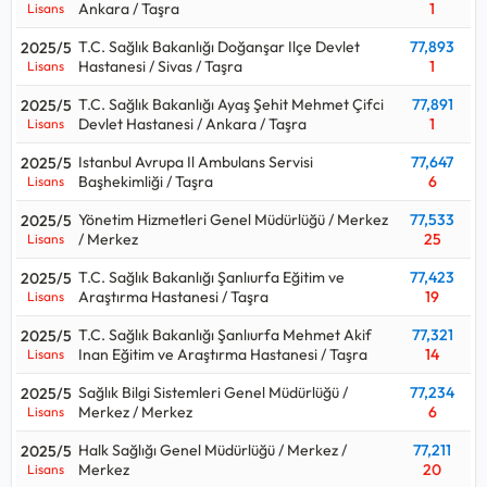
Ankara / Taşra
1
Lisans
T.C. Sağlık Bakanlığı Doğanşar Ilçe Devlet
77,893
2025/5
Hastanesi / Sivas / Taşra
1
Lisans
T.C. Sağlık Bakanlığı Ayaş Şehit Mehmet Çifci
77,891
2025/5
Devlet Hastanesi / Ankara / Taşra
1
Lisans
Istanbul Avrupa Il Ambulans Servisi
77,647
2025/5
Başhekimliği / Taşra
6
Lisans
Yönetim Hizmetleri Genel Müdürlüğü / Merkez
77,533
2025/5
/ Merkez
25
Lisans
T.C. Sağlık Bakanlığı Şanlıurfa Eğitim ve
77,423
2025/5
Araştırma Hastanesi / Taşra
19
Lisans
T.C. Sağlık Bakanlığı Şanlıurfa Mehmet Akif
77,321
2025/5
Inan Eğitim ve Araştırma Hastanesi / Taşra
14
Lisans
Sağlık Bilgi Sistemleri Genel Müdürlüğü /
77,234
2025/5
Merkez / Merkez
6
Lisans
Halk Sağlığı Genel Müdürlüğü / Merkez /
77,211
2025/5
Merkez
20
Lisans