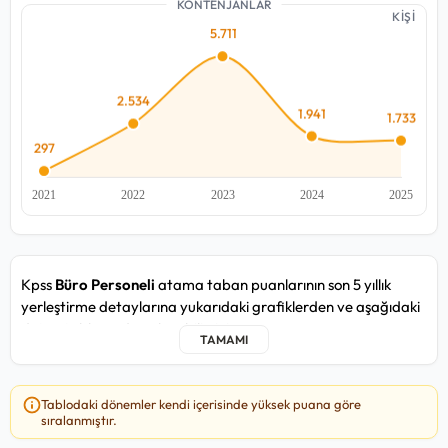
KONTENJANLAR
KİŞİ
Kpss
Büro Personeli
atama taban puanlarının son 5 yıllık
yerleştirme detaylarına yukarıdaki grafiklerden ve aşağıdaki
detay tablosundan ulaşabilirsiniz.
Büro Personeli kadrosunda yakın zamandaki 2025/5 atama
döneminde, en düşük
76,461
puan ile Sağlık Yatırımları Genel
Tablodaki dönemler kendi içerisinde yüksek puana göre
Müdürlüğü / Merkez / Merkez kurumuna, en yüksek
90,852
sıralanmıştır.
puan ile Muğla Il Sağlık Müdürlüğü / Taşra kurumuna