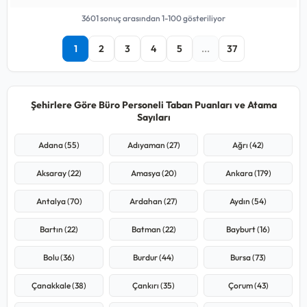
3601 sonuç arasından 1-100 gösteriliyor
1
2
3
4
5
...
37
Şehirlere Göre Büro Personeli Taban Puanları ve Atama
Sayıları
Adana (55)
Adıyaman (27)
Ağrı (42)
Aksaray (22)
Amasya (20)
Ankara (179)
Antalya (70)
Ardahan (27)
Aydın (54)
Bartın (22)
Batman (22)
Bayburt (16)
Bolu (36)
Burdur (44)
Bursa (73)
Çanakkale (38)
Çankırı (35)
Çorum (43)