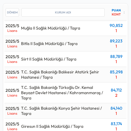
yerleşilmiş. Grafikte görülen 0.000 puanının sebebi, açılan
kontenjana yerleşen kişinin olmamasından kaynaklanıyor.
PUAN
↕
KONT
Bu kadro için yakın tarihte yapılan yerleştirmede Sosyal
90,852
2025/5
Güvenlik Kurumu Başkanlığı / Istanbul / Taşra kurumu en çok
Muğla Il Sağlık Müdürlüğü / Taşra
1
Lisans
125
kişi almış.
89,223
2025/5
Büro Personeli alımlarında 2024 yılındaki
1941
kişilik kontenjan
Bitlis Il Sağlık Müdürlüğü / Taşra
1
Lisans
ile 2025 yılındaki
1733
kişilik kontenjana bakılırsa
%11
oranında
bir azalış gerçekleşmiş.
88,789
2025/5
Siirt Il Sağlık Müdürlüğü / Taşra
1
Lisans
Büro Personeli alımları için açılan kurum ilanlarına bakıldığında
T.C. Sağlık Bakanlığı Balıkesir Atatürk Şehir
85,298
2025/5
Lisans, Önlisans
mezunlarından alımlar yapıldığı görülüyor.
Hastanesi / Taşra
1
Lisans
Büro Personeli
kadrosu hangi puan türünden alıyor sorusunun
T.C. Sağlık Bakanlığı Türkoğlu Dr. Kemal
84,712
2025/5
cevabı eğitim türüne göre değişmektedir.
Beyazıt Devlet Hastanesi / Kahramanmaraş /
2
Lisans
Taşra
Lisans düzeyinde alım yaparsa:
Kpss P3
Önlisans düzeyinde alım yaparsa:
Kpss P93
T.C. Sağlık Bakanlığı Konya Şehir Hastanesi /
84,140
2025/5
Ortaöğretim düzeyinde alım yaparsa:
Kpss P94
Taşra
1
Lisans
83,174
2025/5
Kpss sınavı ile hangi kurumlar Büro Personeli alıyor, Büro
Giresun Il Sağlık Müdürlüğü / Taşra
1
Lisans
Personeli için kaç puan gerekir, kpss Büro Personeli kontenjanı