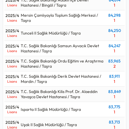
2025/4
Hastanesi / Bingöl / Taşra
1
Lisans
Mersin Çamlıyayla Toplum Sağlığı Merkezi /
84,298
2025/4
Taşra
1
Lisans
84,250
2025/4
Tunceli Il Sağlık Müdürlüğü / Taşra
1
Lisans
T.C. Sağlık Bakanlığı Samsun Ayvacık Devlet
84,247
2025/4
Hastanesi / Taşra
1
Lisans
T.C. Sağlık Bakanlığı Ordu Eğitim ve Araştırma
83,965
2025/4
Hastanesi / Taşra
2
Lisans
T.C. Sağlık Bakanlığı Derik Devlet Hastanesi /
83,911
2025/4
Mardin / Taşra
1
Lisans
T.C. Sağlık Bakanlığı Kilis Prof. Dr. Alaeddin
83,849
2025/4
Yavaşca Devlet Hastanesi / Taşra
1
Lisans
83,775
2025/4
Isparta Il Sağlık Müdürlüğü / Taşra
1
Lisans
83,713
2025/4
Uşak Il Sağlık Müdürlüğü / Taşra
1
Lisans