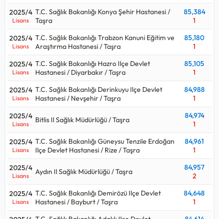
T.C. Sağlık Bakanlığı Konya Şehir Hastanesi /
85,384
2025/4
Taşra
1
Lisans
T.C. Sağlık Bakanlığı Trabzon Kanuni Eğitim ve
85,180
2025/4
Araştırma Hastanesi / Taşra
1
Lisans
T.C. Sağlık Bakanlığı Hazro Ilçe Devlet
85,105
2025/4
Hastanesi / Diyarbakır / Taşra
1
Lisans
T.C. Sağlık Bakanlığı Derinkuyu Ilçe Devlet
84,988
2025/4
Hastanesi / Nevşehir / Taşra
1
Lisans
84,974
2025/4
Bitlis Il Sağlık Müdürlüğü / Taşra
1
Lisans
T.C. Sağlık Bakanlığı Güneysu Tenzile Erdoğan
84,961
2025/4
Ilçe Devlet Hastanesi / Rize / Taşra
1
Lisans
84,957
2025/4
Aydın Il Sağlık Müdürlüğü / Taşra
2
Lisans
T.C. Sağlık Bakanlığı Demirözü Ilçe Devlet
84,648
2025/4
Hastanesi / Bayburt / Taşra
1
Lisans
T.C. Sağlık Bakanlığı Adaklı Ilçe Devlet
84,614