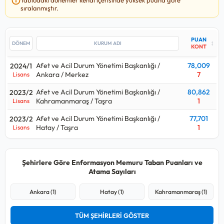
Durum Yönetimi Başkanlığı / Ankara / Merkez kurumuna, en
sıralanmıştır.
yüksek
78,009
puan ile Afet ve Acil Durum Yönetimi Başkanlığı
/ Ankara / Merkez kurumuna yerleşilmiş.
PUAN
↕
Bu kadro için yakın tarihte yapılan yerleştirmede Afet ve Acil
KONT
Durum Yönetimi Başkanlığı / Ankara / Merkez kurumu en çok
7
Afet ve Acil Durum Yönetimi Başkanlığı /
78,009
2024/1
kişi almış.
Ankara / Merkez
7
Lisans
Enformasyon Memuru alımlarında 2023 yılındaki
2
kişilik
Afet ve Acil Durum Yönetimi Başkanlığı /
80,862
2023/2
kontenjan ile 2024 yılındaki
7
kişilik kontenjana bakılırsa
%250
Kahramanmaraş / Taşra
1
Lisans
oranında bir artış gerçekleşmiş.
Afet ve Acil Durum Yönetimi Başkanlığı /
77,701
2023/2
Enformasyon Memuru alımları için açılan kurum ilanlarına
Hatay / Taşra
1
Lisans
bakıldığında
Lisans
mezunlarından alımlar yapıldığı
görülüyor.
Şehirlere Göre Enformasyon Memuru Taban Puanları ve
Enformasyon Memuru
kadrosu hangi puan türünden alıyor
Atama Sayıları
sorusunun cevabı eğitim türüne göre değişmektedir.
Lisans düzeyinde alım yaparsa:
Kpss P3
Ankara (1)
Hatay (1)
Kahramanmaraş (1)
Önlisans düzeyinde alım yaparsa:
Kpss P93
Ortaöğretim düzeyinde alım yaparsa:
Kpss P94
TÜM ŞEHİRLERİ GÖSTER