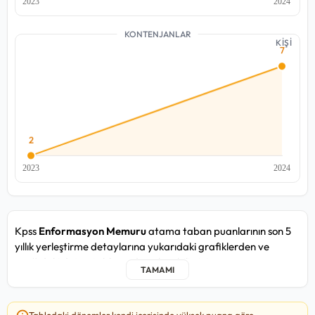
KONTENJANLAR
KİŞİ
Kpss
Enformasyon Memuru
atama taban puanlarının son 5
yıllık yerleştirme detaylarına yukarıdaki grafiklerden ve
aşağıdaki detay tablosundan ulaşabilirsiniz.
Enformasyon Memuru kadrosunda yakın zamandaki 2024/1
atama döneminde, en düşük
78,009
puan ile Afet ve Acil
Tablodaki dönemler kendi içerisinde yüksek puana göre