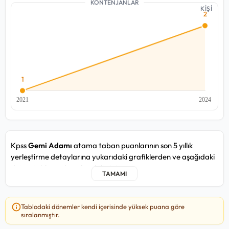
KONTENJANLAR
KİŞİ
Kpss
Gemi Adamı
atama taban puanlarının son 5 yıllık
yerleştirme detaylarına yukarıdaki grafiklerden ve aşağıdaki
detay tablosundan ulaşabilirsiniz.
Gemi Adamı kadrosunda yakın zamandaki 2024/4 atama
döneminde, en düşük
73,679
puan ile Tarım ve Orman
Tablodaki dönemler kendi içerisinde yüksek puana göre
Bakanlığı Yalova Il Müdürlüğü / Taşra kurumuna, en yüksek
sıralanmıştır.
74,675
puan ile Tarım ve Orman Bakanlığı Trabzon Il