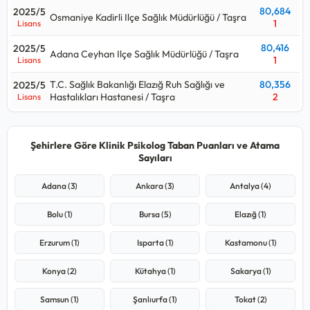
80,684
2025/5
Osmaniye Kadirli Ilçe Sağlık Müdürlüğü / Taşra
1
Lisans
80,416
2025/5
Adana Ceyhan Ilçe Sağlık Müdürlüğü / Taşra
1
Lisans
T.C. Sağlık Bakanlığı Elazığ Ruh Sağlığı ve
80,356
2025/5
Hastalıkları Hastanesi / Taşra
2
Lisans
Şehirlere Göre Klinik Psikolog Taban Puanları ve Atama
Sayıları
Adana (3)
Ankara (3)
Antalya (4)
Bolu (1)
Bursa (5)
Elazığ (1)
Erzurum (1)
Isparta (1)
Kastamonu (1)
Konya (2)
Kütahya (1)
Sakarya (1)
Samsun (1)
Şanlıurfa (1)
Tokat (2)