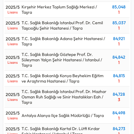
Kırşehir Merkez Toplum Sağlığı Merkezi /
85,048
2025/5
Taşra
1
Lisans
T.C. Sağlık Bakanlığı Istanbul Prof. Dr. Cemil
85,037
2025/5
Taşcıoğlu Şehir Hastanesi / Taşra
1
Lisans
T.C. Sağlık Bakanlığı Adana Şehir Hastanesi /
84,921
2025/5
Taşra
1
Lisans
T.C. Sağlık Bakanlığı Göztepe Prof. Dr.
84,842
2025/5
Süleyman Yalçın Şehir Hastanesi / Istanbul /
1
Lisans
Taşra
T.C. Sağlık Bakanlığı Konya Beyhekim Eğitim
84,815
2025/5
ve Araştırma Hastanesi / Taşra
1
Lisans
T.C. Sağlık Bakanlığı Istanbul Prof. Dr. Mazhar
84,728
2025/5
Osman Ruh Sağlığı ve Sinir Hastalıkları Eah /
3
Lisans
Taşra
84,498
2025/5
Antalya Alanya Ilçe Sağlık Müdürlüğü / Taşra
1
Lisans
T.C. Sağlık Bakanlığı Kartal Dr. Lütfi Kırdar
84,273
2025/5
Lisans