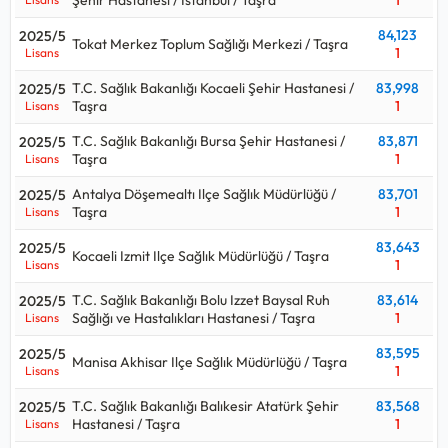
Şehir Hastanesi / Istanbul / Taşra
1
84,123
2025/5
Tokat Merkez Toplum Sağlığı Merkezi / Taşra
1
Lisans
T.C. Sağlık Bakanlığı Kocaeli Şehir Hastanesi /
83,998
2025/5
Taşra
1
Lisans
T.C. Sağlık Bakanlığı Bursa Şehir Hastanesi /
83,871
2025/5
Taşra
1
Lisans
Antalya Döşemealtı Ilçe Sağlık Müdürlüğü /
83,701
2025/5
Taşra
1
Lisans
83,643
2025/5
Kocaeli Izmit Ilçe Sağlık Müdürlüğü / Taşra
1
Lisans
T.C. Sağlık Bakanlığı Bolu Izzet Baysal Ruh
83,614
2025/5
Sağlığı ve Hastalıkları Hastanesi / Taşra
1
Lisans
83,595
2025/5
Manisa Akhisar Ilçe Sağlık Müdürlüğü / Taşra
1
Lisans
T.C. Sağlık Bakanlığı Balıkesir Atatürk Şehir
83,568
2025/5
Hastanesi / Taşra
1
Lisans