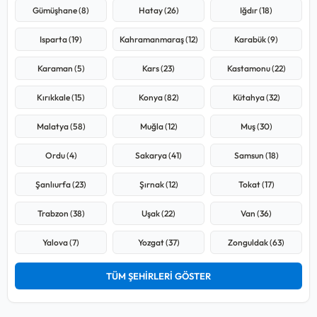
Gümüşhane (8)
Hatay (26)
Iğdır (18)
Isparta (19)
Kahramanmaraş (12)
Karabük (9)
Karaman (5)
Kars (23)
Kastamonu (22)
Kırıkkale (15)
Konya (82)
Kütahya (32)
Malatya (58)
Muğla (12)
Muş (30)
Ordu (4)
Sakarya (41)
Samsun (18)
Şanlıurfa (23)
Şırnak (12)
Tokat (17)
Trabzon (38)
Uşak (22)
Van (36)
Yalova (7)
Yozgat (37)
Zonguldak (63)
TÜM ŞEHİRLERİ GÖSTER