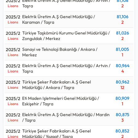
Elektrik Üretim A.Ş Genel Müdürlüğü / Artvin /
81,108
2025/2
Taşra
2
Lisans
Elektrik Üretim A.Ş Genel Müdürlüğü /
81,106
2025/2
Karaman / Taşra
2
Lisans
Türkiye Taşkömürü Kurumu Genel Müdürlüğü /
81,026
2025/2
Zonguldak / Merkez
2
Lisans
Sanayi ve Teknoloji Bakanlığı / Ankara /
81,005
2025/2
Merkez
1
Lisans
Elektrik Üretim A.Ş Genel Müdürlüğü / Artvin /
80,964
2025/2
Taşra
4
Lisans
Türkiye Şeker Fabrikaları A.Ş Genel
80,962
2025/2
Müdürlüğü / Ankara / Taşra
12
Lisans
Eti Maden Işletmeleri Genel Müdürlüğü /
80,909
2025/2
Eskişehir / Taşra
1
Lisans
Elektrik Üretim A.Ş Genel Müdürlüğü / Mardin
80,875
2025/2
/ Taşra
3
Lisans
Türkiye Şeker Fabrikaları A.Ş Genel
80,852
2025/2
Müdürlüğü / Yozgat / Taşra
2
Lisans