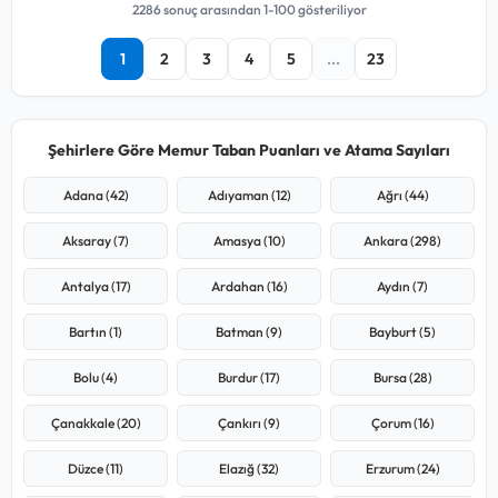
2286 sonuç arasından 1-100 gösteriliyor
1
2
3
4
5
...
23
Şehirlere Göre Memur Taban Puanları ve Atama Sayıları
Adana (42)
Adıyaman (12)
Ağrı (44)
Aksaray (7)
Amasya (10)
Ankara (298)
Antalya (17)
Ardahan (16)
Aydın (7)
Bartın (1)
Batman (9)
Bayburt (5)
Bolu (4)
Burdur (17)
Bursa (28)
Çanakkale (20)
Çankırı (9)
Çorum (16)
Düzce (11)
Elazığ (32)
Erzurum (24)