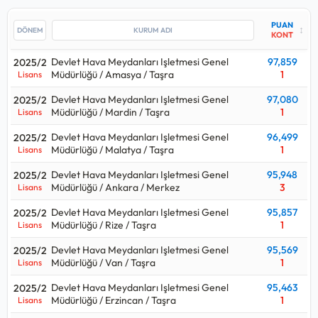
Genel Müdürlüğü / Amasya / Taşra kurumuna yerleşilmiş.
Grafikte görülen 0.000 puanının sebebi, açılan kontenjana
PUAN
↕
yerleşen kişinin olmamasından kaynaklanıyor.
KONT
Devlet Hava Meydanları Işletmesi Genel
97,859
2025/2
Bu kadro için yakın tarihte yapılan yerleştirmede Türkiye
Müdürlüğü / Amasya / Taşra
1
Lisans
Elektrik Iletim A.Ş Genel Müdürlüğü / Ankara / Merkez kurumu
en çok
17
kişi almış.
Devlet Hava Meydanları Işletmesi Genel
97,080
2025/2
Müdürlüğü / Mardin / Taşra
1
Lisans
Memur alımlarında 2024 yılındaki
656
kişilik kontenjan ile 2025
yılındaki
579
kişilik kontenjana bakılırsa
%12
oranında bir azalış
Devlet Hava Meydanları Işletmesi Genel
96,499
2025/2
Müdürlüğü / Malatya / Taşra
1
Lisans
gerçekleşmiş.
Devlet Hava Meydanları Işletmesi Genel
95,948
2025/2
Memur alımları için açılan kurum ilanlarına bakıldığında
Müdürlüğü / Ankara / Merkez
3
Lisans
Lisans, Önlisans, Ortaöğretim
mezunlarından alımlar
yapıldığı görülüyor.
Devlet Hava Meydanları Işletmesi Genel
95,857
2025/2
Müdürlüğü / Rize / Taşra
1
Lisans
Memur
kadrosu hangi puan türünden alıyor sorusunun cevabı
Devlet Hava Meydanları Işletmesi Genel
95,569
2025/2
eğitim türüne göre değişmektedir.
Müdürlüğü / Van / Taşra
1
Lisans
Lisans düzeyinde alım yaparsa:
Kpss P3
Devlet Hava Meydanları Işletmesi Genel
95,463
2025/2
Önlisans düzeyinde alım yaparsa:
Kpss P93
Müdürlüğü / Erzincan / Taşra
1
Lisans
Ortaöğretim düzeyinde alım yaparsa:
Kpss P94