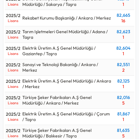
Müdürlüğü / Sakarya / Taşra
1
Lisans
82,665
2025/2
Rekabet Kurumu Başkanlığı / Ankara / Merkez
16
Lisans
Tarım Işletmeleri Genel Müdürlüğü / Adana /
82,623
2025/2
Taşra
1
Lisans
Elektrik Üretim A.Ş Genel Müdürlüğü /
82,604
2025/2
Gaziantep / Taşra
1
Lisans
Sanayi ve Teknoloji Bakanlığı / Ankara /
82,551
2025/2
Merkez
2
Lisans
Elektrik Üretim A.Ş Genel Müdürlüğü / Ankara
82,125
2025/2
/ Merkez
1
Lisans
Türkiye Şeker Fabrikaları A.Ş Genel
82,016
2025/2
Müdürlüğü / Ankara / Merkez
5
Lisans
Elektrik Üretim A.Ş Genel Müdürlüğü / Çorum
81,867
2025/2
/ Taşra
1
Lisans
Türkiye Şeker Fabrikaları A.Ş Genel
81,635
2025/2
Müdürlüğü / Balıkesir / Taşra
5
Lisans