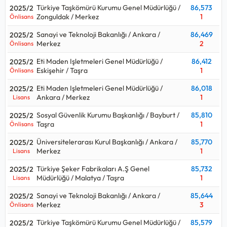
Türkiye Taşkömürü Kurumu Genel Müdürlüğü /
86,573
2025/2
Zonguldak / Merkez
1
Önlisans
Sanayi ve Teknoloji Bakanlığı / Ankara /
86,469
2025/2
Merkez
2
Önlisans
Eti Maden Işletmeleri Genel Müdürlüğü /
86,412
2025/2
Eskişehir / Taşra
1
Önlisans
Eti Maden Işletmeleri Genel Müdürlüğü /
86,018
2025/2
Ankara / Merkez
1
Lisans
Sosyal Güvenlik Kurumu Başkanlığı / Bayburt /
85,810
2025/2
Taşra
1
Önlisans
Üniversitelerarası Kurul Başkanlığı / Ankara /
85,770
2025/2
Merkez
1
Lisans
Türkiye Şeker Fabrikaları A.Ş Genel
85,732
2025/2
Müdürlüğü / Malatya / Taşra
1
Lisans
Sanayi ve Teknoloji Bakanlığı / Ankara /
85,644
2025/2
Merkez
3
Önlisans
Türkiye Taşkömürü Kurumu Genel Müdürlüğü /
85,579
2025/2