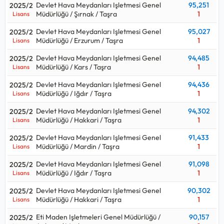
Devlet Hava Meydanları Işletmesi Genel
95,251
2025/2
Kpss sınavı ile hangi kurumlar Memur alıyor, Memur için kaç
Müdürlüğü / Şırnak / Taşra
1
Lisans
puan gerekir, kpss Memur kontenjanı ne kadar sorularının
Devlet Hava Meydanları Işletmesi Genel
95,027
2025/2
cevaplarını aşağıdaki tabloda bulabilirsiniz.
Müdürlüğü / Erzurum / Taşra
1
Lisans
Memur ortalama maaşı aralığı
60.000 TL - 65.000 TL
olup,
Devlet Hava Meydanları Işletmesi Genel
94,485
2025/2
2026 Ocak genel idari hizmetler net başlangıç maaşıdır.
Müdürlüğü / Kars / Taşra
1
Lisans
Devlet Hava Meydanları Işletmesi Genel
94,436
2025/2
Müdürlüğü / Iğdır / Taşra
1
Lisans
Devlet Hava Meydanları Işletmesi Genel
94,302
2025/2
Müdürlüğü / Hakkari / Taşra
1
Lisans
Devlet Hava Meydanları Işletmesi Genel
91,433
2025/2
Müdürlüğü / Mardin / Taşra
1
Lisans
Devlet Hava Meydanları Işletmesi Genel
91,098
2025/2
Müdürlüğü / Iğdır / Taşra
1
Lisans
Devlet Hava Meydanları Işletmesi Genel
90,302
2025/2
Müdürlüğü / Hakkari / Taşra
1
Lisans
Eti Maden Işletmeleri Genel Müdürlüğü /
90,157
2025/2