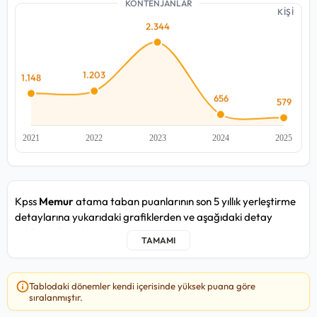
KONTENJANLAR
KİŞİ
Kpss
Memur
atama taban puanlarının son 5 yıllık yerleştirme
detaylarına yukarıdaki grafiklerden ve aşağıdaki detay
tablosundan ulaşabilirsiniz.
Memur kadrosunda yakın zamandaki 2025/2 atama
döneminde, en düşük
80,028
puan ile Türkiye Şeker
Tablodaki dönemler kendi içerisinde yüksek puana göre
Fabrikaları A.Ş Genel Müdürlüğü / Van / Taşra kurumuna, en
sıralanmıştır.
yüksek
97,859
puan ile Devlet Hava Meydanları Işletmesi