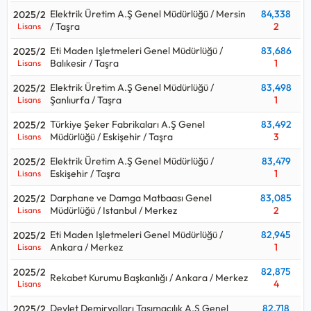
Elektrik Üretim A.Ş Genel Müdürlüğü / Mersin
84,338
2025/2
/ Taşra
2
Lisans
Eti Maden Işletmeleri Genel Müdürlüğü /
83,686
2025/2
Balıkesir / Taşra
1
Lisans
Elektrik Üretim A.Ş Genel Müdürlüğü /
83,498
2025/2
Şanlıurfa / Taşra
1
Lisans
Türkiye Şeker Fabrikaları A.Ş Genel
83,492
2025/2
Müdürlüğü / Eskişehir / Taşra
3
Lisans
Elektrik Üretim A.Ş Genel Müdürlüğü /
83,479
2025/2
Eskişehir / Taşra
1
Lisans
Darphane ve Damga Matbaası Genel
83,085
2025/2
Müdürlüğü / Istanbul / Merkez
2
Lisans
Eti Maden Işletmeleri Genel Müdürlüğü /
82,945
2025/2
Ankara / Merkez
1
Lisans
82,875
2025/2
Rekabet Kurumu Başkanlığı / Ankara / Merkez
4
Lisans
Devlet Demiryolları Taşımacılık A.Ş Genel
82,718
2025/2