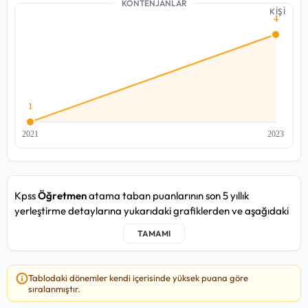
KONTENJANLAR
KİŞİ
Kpss
Öğretmen
atama taban puanlarının son 5 yıllık
yerleştirme detaylarına yukarıdaki grafiklerden ve aşağıdaki
detay tablosundan ulaşabilirsiniz.
Öğretmen kadrosunda yakın zamandaki 2023/2 atama
döneminde, en düşük
79,932
puan ile Devlet Malzeme Ofisi
Tablodaki dönemler kendi içerisinde yüksek puana göre
Genel Müdürlüğü / Ankara / Merkez kurumuna, en yüksek
sıralanmıştır.
81,982
puan ile Istanbul Teknik Üniversitesi / Merkez kurumuna