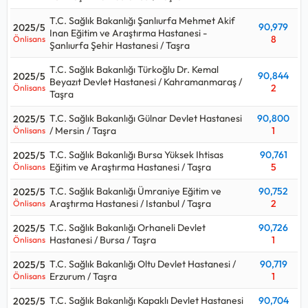
T.C. Sağlık Bakanlığı Şanlıurfa Mehmet Akif
90,979
2025/5
Inan Eğitim ve Araştırma Hastanesi -
8
Önlisans
Şanlıurfa Şehir Hastanesi / Taşra
T.C. Sağlık Bakanlığı Türkoğlu Dr. Kemal
90,844
2025/5
Beyazıt Devlet Hastanesi / Kahramanmaraş /
2
Önlisans
Taşra
T.C. Sağlık Bakanlığı Gülnar Devlet Hastanesi
90,800
2025/5
/ Mersin / Taşra
1
Önlisans
T.C. Sağlık Bakanlığı Bursa Yüksek Ihtisas
90,761
2025/5
Eğitim ve Araştırma Hastanesi / Taşra
5
Önlisans
T.C. Sağlık Bakanlığı Ümraniye Eğitim ve
90,752
2025/5
Araştırma Hastanesi / Istanbul / Taşra
2
Önlisans
T.C. Sağlık Bakanlığı Orhaneli Devlet
90,726
2025/5
Hastanesi / Bursa / Taşra
1
Önlisans
T.C. Sağlık Bakanlığı Oltu Devlet Hastanesi /
90,719
2025/5
Erzurum / Taşra
1
Önlisans
T.C. Sağlık Bakanlığı Kapaklı Devlet Hastanesi
90,704
2025/5