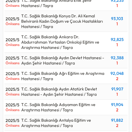
T.C. Sağlık Bakanlığı Ankara Etlik Şehir
93,235
2025/5
Ortaöğretim düzeyinde alım yaparsa:
Kpss P94
Hastanesi / Taşra
1
Önlisans
Kpss sınavı ile hangi kurumlar Sağlık Teknikeri - Anestezi alıyor,
T.C. Sağlık Bakanlığı Konya Dr. Ali Kemal
93,103
2025/5
Sağlık Teknikeri - Anestezi için kaç puan gerekir, kpss Sağlık
Belviranlı Kadın Doğum ve Çocuk Hastalıkları
1
Önlisans
Teknikeri - Anestezi kontenjanı ne kadar sorularının cevaplarını
Hastanesi / Taşra
aşağıdaki tabloda bulabilirsiniz.
T.C. Sağlık Bakanlığı Ankara Dr.
92,825
2025/5
Abdurrahman Yurtaslan Onkoloji Eğitim ve
Sağlık Teknikeri - Anestezi ortalama maaşı aralığı
67.000 TL -
1
Önlisans
Araştırma Hastanesi / Taşra
74.000 TL
olup, 2026 Ocak teknik hizmetler / sağlık teknikeri
başlangıç maaşıdır.
T.C. Sağlık Bakanlığı Aydın Devlet Hastanesi -
92,388
2025/5
Aydın Şehir Hastanesi / Taşra
1
Önlisans
T.C. Sağlık Bakanlığı Ağrı Eğitim ve Araştırma
92,048
2025/5
Hastanesi / Taşra
2
Önlisans
T.C. Sağlık Bakanlığı Aydın Atatürk Devlet
91,907
2025/5
Hastanesi - Aydın Şehir Hastanesi / Taşra
1
Önlisans
T.C. Sağlık Bakanlığı Adıyaman Eğitim ve
91,904
2025/5
Araştırma Hastanesi / Taşra
2
Önlisans
T.C. Sağlık Bakanlığı Antalya Eğitim ve
91,882
2025/5
Araştırma Hastanesi / Taşra
2
Önlisans