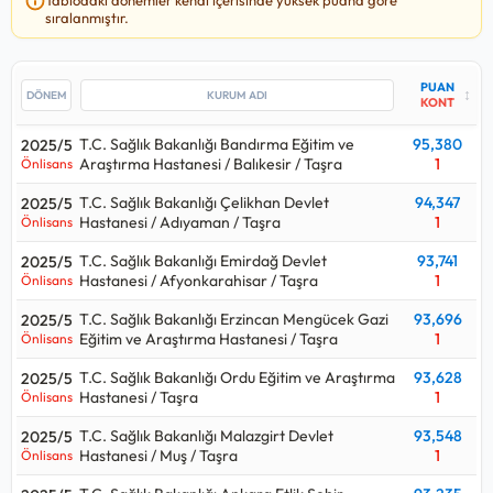
Sağlık Bakanlığı Istanbul Mehmet Akif Ersoy Göğüs Kalp ve
sıralanmıştır.
Damar Cerrahisi Eah / Taşra kurumuna, en yüksek
95,380
puan ile T.C. Sağlık Bakanlığı Bandırma Eğitim ve Araştırma
Hastanesi / Balıkesir / Taşra kurumuna yerleşilmiş.
PUAN
↕
KONT
Bu kadro için yakın tarihte yapılan yerleştirmede T.C. Sağlık
T.C. Sağlık Bakanlığı Bandırma Eğitim ve
95,380
2025/5
Bakanlığı Şanlıurfa Eğitim ve Araştırma Hastanesi - Şanlıurfa
Araştırma Hastanesi / Balıkesir / Taşra
1
Önlisans
Şehir Hastanesi / Taşra kurumu en çok
13
kişi almış.
T.C. Sağlık Bakanlığı Çelikhan Devlet
94,347
2025/5
Sağlık Teknikeri - Anestezi alımlarında 2024 yılındaki
300
kişilik
Hastanesi / Adıyaman / Taşra
1
Önlisans
kontenjan ile 2025 yılındaki
312
kişilik kontenjana bakılırsa
%4
oranında bir artış gerçekleşmiş.
T.C. Sağlık Bakanlığı Emirdağ Devlet
93,741
2025/5
Hastanesi / Afyonkarahisar / Taşra
1
Önlisans
Sağlık Teknikeri - Anestezi alımları için açılan kurum ilanlarına
T.C. Sağlık Bakanlığı Erzincan Mengücek Gazi
93,696
2025/5
bakıldığında
Önlisans
mezunlarından alımlar yapıldığı
Eğitim ve Araştırma Hastanesi / Taşra
1
Önlisans
görülüyor.
T.C. Sağlık Bakanlığı Ordu Eğitim ve Araştırma
93,628
2025/5
Sağlık Teknikeri - Anestezi
kadrosu hangi puan türünden
Hastanesi / Taşra
1
Önlisans
alıyor sorusunun cevabı eğitim türüne göre değişmektedir.
T.C. Sağlık Bakanlığı Malazgirt Devlet
93,548
2025/5
Lisans düzeyinde alım yaparsa:
Kpss P3
Hastanesi / Muş / Taşra
1
Önlisans
Önlisans düzeyinde alım yaparsa:
Kpss P93