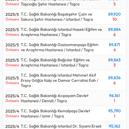
Taşcıoğlu Şehir Hastanesi / Taşra
5
Önlisans
T.C. Sağlık Bakanlığı Başakşehir Çam ve
89,920
2025/5
Sakura Şehir Hastanesi / Istanbul / Taşra
10
Önlisans
T.C. Sağlık Bakanlığı Istanbul Haseki Eğitim ve
89,884
2025/5
Araştırma Hastanesi / Taşra
6
Önlisans
T.C. Sağlık Bakanlığı Gaziosmanpaşa Eğitim
89,871
2025/5
ve Araştırma Hastanesi / Istanbul / Taşra
4
Önlisans
T.C. Sağlık Bakanlığı Bağcılar Eğitim ve
89,863
2025/5
Araştırma Hastanesi / Istanbul / Taşra
3
Önlisans
T.C. Sağlık Bakanlığı Istanbul Mehmet Akif
89,836
2025/5
Ersoy Göğüs Kalp ve Damar Cerrahisi Eah /
6
Önlisans
Taşra
T.C. Sağlık Bakanlığı Acıpayam Devlet
96,161
2025/4
Hastanesi / Denizli / Taşra
1
Önlisans
T.C. Sağlık Bakanlığı Kemalpaşa Devlet
95,790
2025/4
Hastanesi / Izmir / Taşra
1
Önlisans
T.C. Sağlık Bakanlığı Istanbul Dr. Siyami Ersek
95,162
2025/4