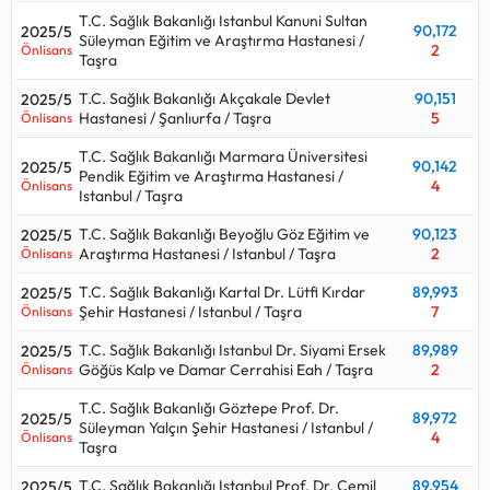
T.C. Sağlık Bakanlığı Istanbul Kanuni Sultan
90,172
2025/5
Süleyman Eğitim ve Araştırma Hastanesi /
2
Önlisans
Taşra
T.C. Sağlık Bakanlığı Akçakale Devlet
90,151
2025/5
Hastanesi / Şanlıurfa / Taşra
5
Önlisans
T.C. Sağlık Bakanlığı Marmara Üniversitesi
90,142
2025/5
Pendik Eğitim ve Araştırma Hastanesi /
4
Önlisans
Istanbul / Taşra
T.C. Sağlık Bakanlığı Beyoğlu Göz Eğitim ve
90,123
2025/5
Araştırma Hastanesi / Istanbul / Taşra
2
Önlisans
T.C. Sağlık Bakanlığı Kartal Dr. Lütfi Kırdar
89,993
2025/5
Şehir Hastanesi / Istanbul / Taşra
7
Önlisans
T.C. Sağlık Bakanlığı Istanbul Dr. Siyami Ersek
89,989
2025/5
Göğüs Kalp ve Damar Cerrahisi Eah / Taşra
2
Önlisans
T.C. Sağlık Bakanlığı Göztepe Prof. Dr.
89,972
2025/5
Süleyman Yalçın Şehir Hastanesi / Istanbul /
4
Önlisans
Taşra
T.C. Sağlık Bakanlığı Istanbul Prof. Dr. Cemil
89,954
2025/5