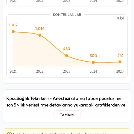
KONTENJANLAR
KİŞİ
Kpss
Sağlık Teknikeri - Anestezi
atama taban puanlarının
son 5 yıllık yerleştirme detaylarına yukarıdaki grafiklerden ve
aşağıdaki detay tablosundan ulaşabilirsiniz.
Sağlık Teknikeri - Anestezi kadrosunda yakın zamandaki
2025/5 atama döneminde, en düşük
89,836
puan ile T.C.
Tablodaki dönemler kendi içerisinde yüksek puana göre