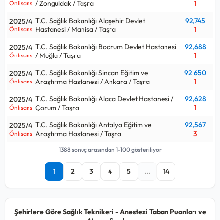
/ Zonguldak / Taşra
1
Önlisans
T.C. Sağlık Bakanlığı Alaşehir Devlet
92,745
2025/4
Hastanesi / Manisa / Taşra
1
Önlisans
T.C. Sağlık Bakanlığı Bodrum Devlet Hastanesi
92,688
2025/4
/ Muğla / Taşra
1
Önlisans
T.C. Sağlık Bakanlığı Sincan Eğitim ve
92,650
2025/4
Araştırma Hastanesi / Ankara / Taşra
1
Önlisans
T.C. Sağlık Bakanlığı Alaca Devlet Hastanesi /
92,628
2025/4
Çorum / Taşra
1
Önlisans
T.C. Sağlık Bakanlığı Antalya Eğitim ve
92,567
2025/4
Araştırma Hastanesi / Taşra
3
Önlisans
1388 sonuç arasından 1-100 gösteriliyor
1
2
3
4
5
...
14
Şehirlere Göre Sağlık Teknikeri - Anestezi Taban Puanları ve