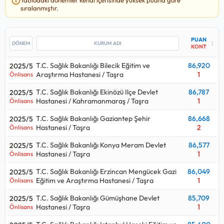
Sağlık Bakanlığı Tokat Devlet Hastanesi / Taşra kurumuna, en
sıralanmıştır.
yüksek
86,920
puan ile T.C. Sağlık Bakanlığı Bilecik Eğitim ve
Araştırma Hastanesi / Taşra kurumuna yerleşilmiş.
PUAN
↕
Bu kadro için yakın tarihte yapılan yerleştirmede T.C. Sağlık
KONT
Bakanlığı Şanlıurfa Eğitim ve Araştırma Hastanesi - Şanlıurfa
T.C. Sağlık Bakanlığı Bilecik Eğitim ve
86,920
2025/5
Şehir Hastanesi / Taşra kurumu en çok
6
kişi almış.
Araştırma Hastanesi / Taşra
1
Önlisans
Sağlık Teknikeri - Evde Bakım alımlarında 2024 yılındaki
425
T.C. Sağlık Bakanlığı Ekinözü Ilçe Devlet
86,787
2025/5
kişilik kontenjan ile 2025 yılındaki
55
kişilik kontenjana bakılırsa
Hastanesi / Kahramanmaraş / Taşra
1
Önlisans
%87
oranında bir azalış gerçekleşmiş.
T.C. Sağlık Bakanlığı Gaziantep Şehir
86,668
2025/5
Sağlık Teknikeri - Evde Bakım alımları için açılan kurum
Hastanesi / Taşra
2
Önlisans
ilanlarına bakıldığında
Önlisans
mezunlarından alımlar
T.C. Sağlık Bakanlığı Konya Meram Devlet
86,577
2025/5
yapıldığı görülüyor.
Hastanesi / Taşra
1
Önlisans
Sağlık Teknikeri - Evde Bakım
kadrosu hangi puan türünden
T.C. Sağlık Bakanlığı Erzincan Mengücek Gazi
86,049
2025/5
alıyor sorusunun cevabı eğitim türüne göre değişmektedir.
Eğitim ve Araştırma Hastanesi / Taşra
1
Önlisans
Lisans düzeyinde alım yaparsa:
Kpss P3
T.C. Sağlık Bakanlığı Gümüşhane Devlet
85,709
2025/5
Önlisans düzeyinde alım yaparsa:
Kpss P93
Hastanesi / Taşra
1
Önlisans
Ortaöğretim düzeyinde alım yaparsa:
Kpss P94