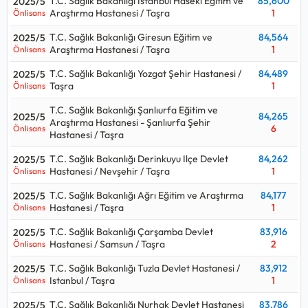
T.C. Sağlık Bakanlığı Istanbul Haseki Eğitim ve
85,600
2025/5
Araştırma Hastanesi / Taşra
1
Önlisans
Kpss sınavı ile hangi kurumlar Sağlık Teknikeri - Evde Bakım
alıyor, Sağlık Teknikeri - Evde Bakım için kaç puan gerekir, kpss
T.C. Sağlık Bakanlığı Giresun Eğitim ve
84,564
2025/5
Sağlık Teknikeri - Evde Bakım kontenjanı ne kadar sorularının
Araştırma Hastanesi / Taşra
1
Önlisans
cevaplarını aşağıdaki tabloda bulabilirsiniz.
T.C. Sağlık Bakanlığı Yozgat Şehir Hastanesi /
84,489
2025/5
Sağlık Teknikeri - Evde Bakım ortalama maaşı aralığı
67.000
Taşra
1
Önlisans
TL - 74.000 TL
olup, 2026 Ocak teknik hizmetler / sağlık
T.C. Sağlık Bakanlığı Şanlıurfa Eğitim ve
teknikeri başlangıç maaşıdır.
84,265
2025/5
Araştırma Hastanesi - Şanlıurfa Şehir
6
Önlisans
Hastanesi / Taşra
T.C. Sağlık Bakanlığı Derinkuyu Ilçe Devlet
84,262
2025/5
Hastanesi / Nevşehir / Taşra
1
Önlisans
T.C. Sağlık Bakanlığı Ağrı Eğitim ve Araştırma
84,177
2025/5
Hastanesi / Taşra
1
Önlisans
T.C. Sağlık Bakanlığı Çarşamba Devlet
83,916
2025/5
Hastanesi / Samsun / Taşra
2
Önlisans
T.C. Sağlık Bakanlığı Tuzla Devlet Hastanesi /
83,912
2025/5
Istanbul / Taşra
1
Önlisans
T.C. Sağlık Bakanlığı Nurhak Devlet Hastanesi
83,786
2025/5