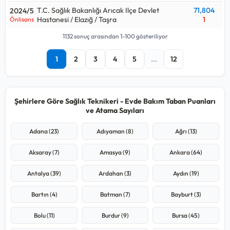
T.C. Sağlık Bakanlığı Arıcak Ilçe Devlet
71,804
2024/5
Hastanesi / Elazığ / Taşra
1
Önlisans
1132 sonuç arasından 1-100 gösteriliyor
1
2
3
4
5
...
12
Şehirlere Göre Sağlık Teknikeri - Evde Bakım Taban Puanları
ve Atama Sayıları
Adana (23)
Adıyaman (8)
Ağrı (13)
Aksaray (7)
Amasya (9)
Ankara (64)
Antalya (39)
Ardahan (3)
Aydın (19)
Bartın (4)
Batman (7)
Bayburt (3)
Bolu (11)
Burdur (9)
Bursa (45)