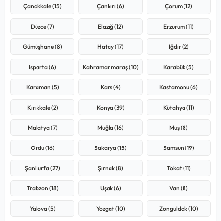
Çanakkale (15)
Çankırı (6)
Çorum (12)
Düzce (7)
Elazığ (12)
Erzurum (11)
Gümüşhane (8)
Hatay (17)
Iğdır (2)
Isparta (6)
Kahramanmaraş (10)
Karabük (5)
Karaman (5)
Kars (4)
Kastamonu (6)
Kırıkkale (2)
Konya (39)
Kütahya (11)
Malatya (7)
Muğla (16)
Muş (8)
Ordu (16)
Sakarya (15)
Samsun (19)
Şanlıurfa (27)
Şırnak (8)
Tokat (11)
Trabzon (18)
Uşak (6)
Van (8)
Yalova (5)
Yozgat (10)
Zonguldak (10)