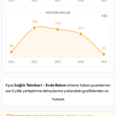
KONTENJANLAR
KİŞİ
Kpss
Sağlık Teknikeri - Evde Bakım
atama taban puanlarının
son 5 yıllık yerleştirme detaylarına yukarıdaki grafiklerden ve
aşağıdaki detay tablosundan ulaşabilirsiniz.
Sağlık Teknikeri - Evde Bakım kadrosunda yakın zamandaki
2025/5 atama döneminde, en düşük
83,279
puan ile T.C.
Tablodaki dönemler kendi içerisinde yüksek puana göre