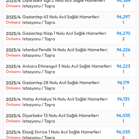
Diyarbakır Eğil 2 Nolu Acil Sağlık Hizmetleri
96,384
2025/4
Önlisans düzeyinde alım yaparsa:
Kpss P93
Istasyonu / Taşra
1
Önlisans
Ortaöğretim düzeyinde alım yaparsa:
Kpss P94
Gaziantep 43 Nolu Acil Sağlık Hizmetleri
96,297
2025/4
Kpss sınavı ile hangi kurumlar Sağlık Teknikeri - İlk ve Acil
Istasyonu / Taşra
1
Önlisans
Yardım alıyor, Sağlık Teknikeri - İlk ve Acil Yardım için kaç puan
Gaziantep Nizip 1 Nolu Acıl Sağlık Hizmetleri
96,270
2025/4
gerekir, kpss Sağlık Teknikeri - İlk ve Acil Yardım kontenjanı ne
Istasyonu / Taşra
2
Önlisans
kadar sorularının cevaplarını aşağıdaki tabloda bulabilirsiniz.
Istanbul Pendik 14 Nolu Acil Sağlık Hizmetleri
96,226
2025/4
Sağlık Teknikeri - İlk ve Acil Yardım ortalama maaşı aralığı
Istasyonu / Taşra
1
Önlisans
67.000 TL - 74.000 TL
olup, 2026 Ocak teknik hizmetler /
sağlık teknikeri başlangıç maaşıdır.
Ankara Etimesgut 3 Nolu Acil Sağlık Hizmetleri
96,223
2025/4
Istasyonu / Taşra
1
Önlisans
Gaziantep 28 Nolu Acil Sağlık Hizmetleri
96,179
2025/4
Istasyonu / Taşra
1
Önlisans
Hatay Antakya 14 Nolu Acil Sağlık Hizmetleri
96,135
2025/4
Istasyonu / Taşra
1
Önlisans
Diyarbakır 13 Nolu Acil Sağlık Hizmetleri
96,035
2025/4
Istasyonu / Taşra
1
Önlisans
Elazığ Sivrice 1 Nolu Acıl Sağlık Hizmetleri
96,035
2025/4
Istasyonu / Taşra
2
Önlisans