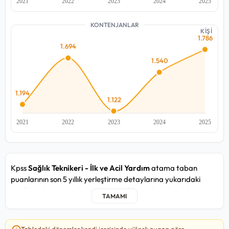
KONTENJANLAR
KİŞİ
Kpss
Sağlık Teknikeri - İlk ve Acil Yardım
atama taban
puanlarının son 5 yıllık yerleştirme detaylarına yukarıdaki
grafiklerden ve aşağıdaki detay tablosundan ulaşabilirsiniz.
Sağlık Teknikeri - İlk ve Acil Yardım kadrosunda yakın
zamandaki 2025/4 atama döneminde, en düşük
92,889
puan
Tablodaki dönemler kendi içerisinde yüksek puana göre