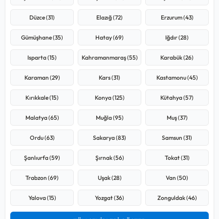
Düzce (31)
Elazığ (72)
Erzurum (43)
Gümüşhane (35)
Hatay (69)
Iğdır (28)
Isparta (15)
Kahramanmaraş (55)
Karabük (26)
Karaman (29)
Kars (31)
Kastamonu (45)
Kırıkkale (15)
Konya (125)
Kütahya (57)
Malatya (65)
Muğla (95)
Muş (37)
Ordu (63)
Sakarya (83)
Samsun (31)
Şanlıurfa (59)
Şırnak (56)
Tokat (31)
Trabzon (69)
Uşak (28)
Van (50)
Yalova (15)
Yozgat (36)
Zonguldak (46)