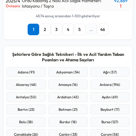
Ordu Kabataş 2 Nolu Acil Sağlık Hizmetleri
92,889
2025/4
Istasyonu / Taşra
1
Önlisans
4574 sonuç arasından 1-100 gösteriliyor
1
2
3
4
5
...
46
Şehirlere Göre Sağlık Teknikeri - İlk ve Acil Yardım Taban
Puanları ve Atama Sayıları
Adana (91)
Adıyaman (34)
Ağrı (57)
Aksaray (48)
Amasya (16)
Ankara (196)
Antalya (50)
Ardahan (45)
Aydın (69)
Bartın (23)
Batman (21)
Bayburt (17)
Bolu (38)
Burdur (18)
Bursa (127)
Çanakkale (26)
Çankırı (33)
Çorum (58)