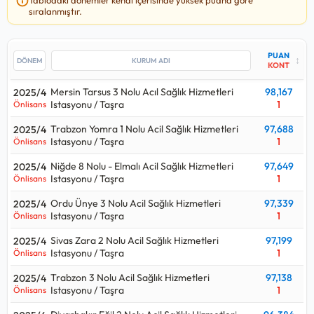
ile Ordu Kabataş 2 Nolu Acil Sağlık Hizmetleri Istasyonu /
sıralanmıştır.
Taşra kurumuna, en yüksek
98,167
puan ile Mersin Tarsus 3
Nolu Acıl Sağlık Hizmetleri Istasyonu / Taşra kurumuna
yerleşilmiş.
PUAN
↕
KONT
Bu kadro için yakın tarihte yapılan yerleştirmede T.C. Sağlık
Mersin Tarsus 3 Nolu Acıl Sağlık Hizmetleri
98,167
2025/4
Bakanlığı Giresun Eğitim ve Araştırma Hastanesi / Taşra
Istasyonu / Taşra
1
Önlisans
kurumu en çok
13
kişi almış.
Trabzon Yomra 1 Nolu Acil Sağlık Hizmetleri
97,688
2025/4
Sağlık Teknikeri - İlk ve Acil Yardım alımlarında 2024 yılındaki
Istasyonu / Taşra
1
Önlisans
1540
kişilik kontenjan ile 2025 yılındaki
1786
kişilik kontenjana
bakılırsa
%16
oranında bir artış gerçekleşmiş.
Niğde 8 Nolu - Elmalı Acil Sağlık Hizmetleri
97,649
2025/4
Istasyonu / Taşra
1
Önlisans
Sağlık Teknikeri - İlk ve Acil Yardım alımları için açılan kurum
Ordu Ünye 3 Nolu Acil Sağlık Hizmetleri
97,339
2025/4
ilanlarına bakıldığında
Önlisans
mezunlarından alımlar
Istasyonu / Taşra
1
Önlisans
yapıldığı görülüyor.
Sivas Zara 2 Nolu Acil Sağlık Hizmetleri
97,199
2025/4
Sağlık Teknikeri - İlk ve Acil Yardım
kadrosu hangi puan
Istasyonu / Taşra
1
Önlisans
türünden alıyor sorusunun cevabı eğitim türüne göre
Trabzon 3 Nolu Acil Sağlık Hizmetleri
97,138
2025/4
değişmektedir.
Istasyonu / Taşra
1
Önlisans
Lisans düzeyinde alım yaparsa:
Kpss P3