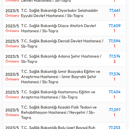
Devlet Hastanesi / Sb-Taşra
1
Önlisans
T.C. Sağlık Bakanlığı Diyarbakır Selahaddin
77,661
2023/5
Eyyubi Devlet Hastanesi / Sb-Taşra
1
Önlisans
T.C. Sağlık Bakanlığı Düzce Atatürk Devlet
77,609
2023/5
Hastanesi / Sb-Taşra
1
Önlisans
T.C. Sağlık Bakanlığı Denizli Devlet Hastanesi /
77,594
2023/5
Sb-Taşra
1
Önlisans
T.C. Sağlık Bakanlığı Adana Şehir Hastanesi /
77,574
2023/5
Sb-Taşra
2
Önlisans
T.C. Sağlık Bakanlığı Izmir Bozyaka Eğitim ve
77,574
2023/5
Araştırma Hastanesi - İzmir Bayraklı Şehir
1
Önlisans
Hastanesi / Sb-Taşra
T.C. Sağlık Bakanlığı Kastamonu Eğitim ve
77,434
2023/5
Araştırma Hastanesi / Sb-Taşra
1
Önlisans
T.C. Sağlık Bakanlığı Kozaklı Fizik Tedavi ve
77,297
2023/5
Rehabilitasyon Hastanesi / Nevşehir / Sb-
1
Önlisans
Taşra
T.C. Sağlık Bakanlığı Bolu Izzet Baysal Ruh
77,253
2023/5