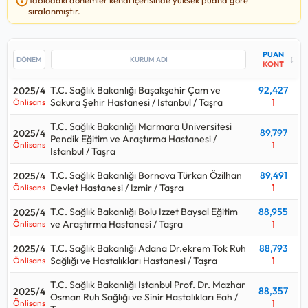
ile T.C. Sağlık Bakanlığı Şanlıurfa Mehmet Akif Inan Eğitim ve
sıralanmıştır.
Araştırma Hastanesi / Taşra kurumuna, en yüksek
92,427
puan ile T.C. Sağlık Bakanlığı Başakşehir Çam ve Sakura Şehir
Hastanesi / Istanbul / Taşra kurumuna yerleşilmiş.
PUAN
↕
KONT
Bu kadro için yakın tarihte yapılan yerleştirmede T.C. Sağlık
T.C. Sağlık Bakanlığı Başakşehir Çam ve
92,427
2025/4
Bakanlığı Adana Dr.ekrem Tok Ruh Sağlığı ve Hastalıkları
Sakura Şehir Hastanesi / Istanbul / Taşra
1
Önlisans
Hastanesi / Taşra kurumu en çok
1
kişi almış.
T.C. Sağlık Bakanlığı Marmara Üniversitesi
Sağlık Teknikeri - İş ve Uğraşı Terapisi alımlarında 2024
89,797
2025/4
Pendik Eğitim ve Araştırma Hastanesi /
1
Önlisans
yılındaki
30
kişilik kontenjan ile 2025 yılındaki
10
kişilik
Istanbul / Taşra
kontenjana bakılırsa
%67
oranında bir azalış gerçekleşmiş.
T.C. Sağlık Bakanlığı Bornova Türkan Özilhan
89,491
2025/4
Devlet Hastanesi / Izmir / Taşra
1
Önlisans
Sağlık Teknikeri - İş ve Uğraşı Terapisi alımları için açılan kurum
ilanlarına bakıldığında
Önlisans
mezunlarından alımlar
T.C. Sağlık Bakanlığı Bolu Izzet Baysal Eğitim
88,955
2025/4
yapıldığı görülüyor.
ve Araştırma Hastanesi / Taşra
1
Önlisans
Sağlık Teknikeri - İş ve Uğraşı Terapisi
kadrosu hangi puan
T.C. Sağlık Bakanlığı Adana Dr.ekrem Tok Ruh
88,793
2025/4
türünden alıyor sorusunun cevabı eğitim türüne göre
Sağlığı ve Hastalıkları Hastanesi / Taşra
1
Önlisans
değişmektedir.
T.C. Sağlık Bakanlığı Istanbul Prof. Dr. Mazhar
88,357
2025/4
Lisans düzeyinde alım yaparsa:
Kpss P3
Osman Ruh Sağlığı ve Sinir Hastalıkları Eah /
1
Önlisans