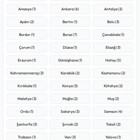
Amasya (1)
Ankara (6)
Antalya (2)
Aydın (2)
Bartın (1)
Bolu (3)
Burdur (1)
Bursa (7)
Çanakkale (1)
Çorum (1)
Düzce (1)
Elazığ (3)
Erzurum (1)
Gümüşhane (1)
Hatay (5)
Kahramanmaraş (3)
Karabük (2)
Kastamonu (2)
Kırıkkale (1)
Konya (3)
Kütahya (2)
Malatya (3)
Muğla (2)
Muş (2)
Ordu (1)
Sakarya (3)
Samsun (4)
Şanlıurfa (3)
Şırnak (2)
Tokat (2)
Trabzon (1)
Van (3)
Yalova (1)