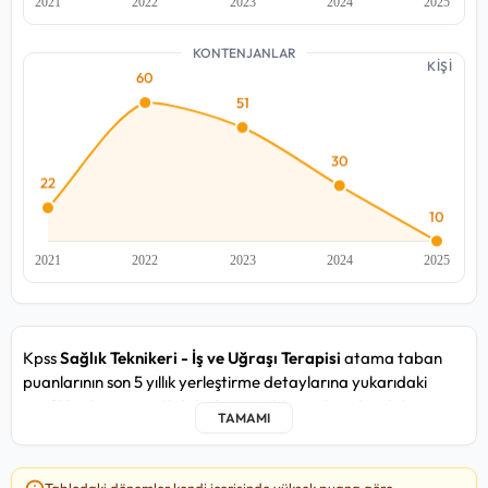
KONTENJANLAR
KİŞİ
Kpss
Sağlık Teknikeri - İş ve Uğraşı Terapisi
atama taban
puanlarının son 5 yıllık yerleştirme detaylarına yukarıdaki
grafiklerden ve aşağıdaki detay tablosundan ulaşabilirsiniz.
Sağlık Teknikeri - İş ve Uğraşı Terapisi kadrosunda yakın
zamandaki 2025/4 atama döneminde, en düşük
85,979
puan
Tablodaki dönemler kendi içerisinde yüksek puana göre