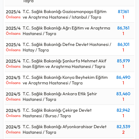
Önlisans düzeyinde alım yaparsa:
Taşra
Kpss P93
Ortaöğretim düzeyinde alım yaparsa:
Kpss P94
T.C. Sağlık Bakanlığı Gaziosmanpaşa Eğitim
87,161
2025/4
ve Araştırma Hastanesi / Istanbul / Taşra
1
Önlisans
Kpss sınavı ile hangi kurumlar Sağlık Teknikeri - İş ve Uğraşı
Terapisi alıyor, Sağlık Teknikeri - İş ve Uğraşı Terapisi için kaç
T.C. Sağlık Bakanlığı Ağrı Eğitim ve Araştırma
86,761
2025/4
puan gerekir, kpss Sağlık Teknikeri - İş ve Uğraşı Terapisi
Hastanesi / Taşra
1
Önlisans
kontenjanı ne kadar sorularının cevaplarını aşağıdaki tabloda
T.C. Sağlık Bakanlığı Defne Devlet Hastanesi /
86,101
2025/4
bulabilirsiniz.
Hatay / Taşra
1
Önlisans
Sağlık Teknikeri - İş ve Uğraşı Terapisi ortalama maaşı aralığı
T.C. Sağlık Bakanlığı Şanlıurfa Mehmet Akif
85,979
2025/4
67.000 TL - 74.000 TL
olup, 2026 Ocak teknik hizmetler /
Inan Eğitim ve Araştırma Hastanesi / Taşra
1
Önlisans
sağlık teknikeri başlangıç maaşıdır.
T.C. Sağlık Bakanlığı Konya Beyhekim Eğitim
86,490
2024/5
ve Araştırma Hastanesi / Taşra
1
Önlisans
T.C. Sağlık Bakanlığı Ankara Etlik Şehir
83,460
2024/5
Hastanesi / Taşra
1
Önlisans
T.C. Sağlık Bakanlığı Çekirge Devlet
82,942
2024/5
Hastanesi / Bursa / Taşra
1
Önlisans
T.C. Sağlık Bakanlığı Afyonkarahisar Devlet
82,539
2024/5
Hastanesi / Taşra
2
Önlisans