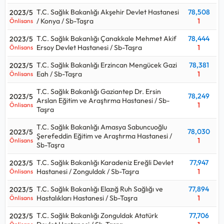
T.C. Sağlık Bakanlığı Akşehir Devlet Hastanesi
78,508
2023/5
/ Konya / Sb-Taşra
1
Önlisans
T.C. Sağlık Bakanlığı Çanakkale Mehmet Akif
78,444
2023/5
Ersoy Devlet Hastanesi / Sb-Taşra
1
Önlisans
T.C. Sağlık Bakanlığı Erzincan Mengücek Gazi
78,381
2023/5
Eah / Sb-Taşra
1
Önlisans
T.C. Sağlık Bakanlığı Gaziantep Dr. Ersin
78,249
2023/5
Arslan Eğitim ve Araştırma Hastanesi / Sb-
1
Önlisans
Taşra
T.C. Sağlık Bakanlığı Amasya Sabuncuoğlu
78,030
2023/5
Şerefeddin Eğitim ve Araştırma Hastanesi /
1
Önlisans
Sb-Taşra
T.C. Sağlık Bakanlığı Karadeniz Ereğli Devlet
77,947
2023/5
Hastanesi / Zonguldak / Sb-Taşra
1
Önlisans
T.C. Sağlık Bakanlığı Elazığ Ruh Sağlığı ve
77,894
2023/5
Hastalıkları Hastanesi / Sb-Taşra
1
Önlisans
T.C. Sağlık Bakanlığı Zonguldak Atatürk
77,706
2023/5