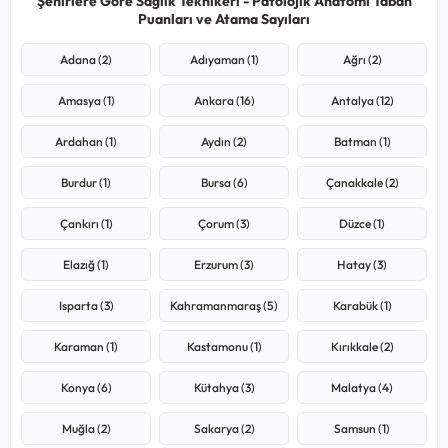
Şehirlere Göre Sağlık Teknikeri - Patolojik Anatomi Taban
Puanları ve Atama Sayıları
Adana (2)
Adıyaman (1)
Ağrı (2)
Amasya (1)
Ankara (16)
Antalya (12)
Ardahan (1)
Aydın (2)
Batman (1)
Burdur (1)
Bursa (6)
Çanakkale (2)
Çankırı (1)
Çorum (3)
Düzce (1)
Elazığ (1)
Erzurum (3)
Hatay (3)
Isparta (3)
Kahramanmaraş (5)
Karabük (1)
Karaman (1)
Kastamonu (1)
Kırıkkale (2)
Konya (6)
Kütahya (3)
Malatya (4)
Muğla (2)
Sakarya (2)
Samsun (1)