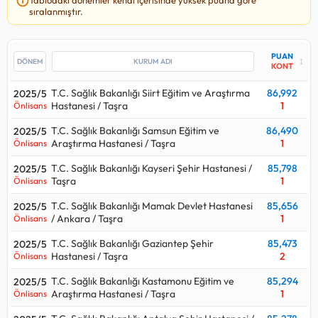
ile T.C. Sağlık Bakanlığı Şişli Hamidiye Etfal Eğitim ve
sıralanmıştır.
Araştırma Hastanesi / Istanbul / Taşra kurumuna, en yüksek
86,992
puan ile T.C. Sağlık Bakanlığı Siirt Eğitim ve Araştırma
Hastanesi / Taşra kurumuna yerleşilmiş.
PUAN
↕
KONT
Bu kadro için yakın tarihte yapılan yerleştirmede T.C. Sağlık
T.C. Sağlık Bakanlığı Siirt Eğitim ve Araştırma
86,992
2025/5
Bakanlığı Şanlıurfa Mehmet Akif Inan Eğitim ve Araştırma
Hastanesi / Taşra
1
Önlisans
Hastanesi - Şanlıurfa Şehir Hastanesi / Taşra kurumu en çok
5
kişi almış.
T.C. Sağlık Bakanlığı Samsun Eğitim ve
86,490
2025/5
Araştırma Hastanesi / Taşra
1
Önlisans
Sağlık Teknikeri - Patolojik Anatomi alımlarında 2024 yılındaki
40
kişilik kontenjan ile 2025 yılındaki
156
kişilik kontenjana
T.C. Sağlık Bakanlığı Kayseri Şehir Hastanesi /
85,798
2025/5
Taşra
1
Önlisans
bakılırsa
%290
oranında bir artış gerçekleşmiş.
T.C. Sağlık Bakanlığı Mamak Devlet Hastanesi
85,656
2025/5
Sağlık Teknikeri - Patolojik Anatomi alımları için açılan kurum
/ Ankara / Taşra
1
Önlisans
ilanlarına bakıldığında
Önlisans
mezunlarından alımlar
yapıldığı görülüyor.
T.C. Sağlık Bakanlığı Gaziantep Şehir
85,473
2025/5
Hastanesi / Taşra
2
Önlisans
Sağlık Teknikeri - Patolojik Anatomi
kadrosu hangi puan
T.C. Sağlık Bakanlığı Kastamonu Eğitim ve
85,294
2025/5
türünden alıyor sorusunun cevabı eğitim türüne göre
Araştırma Hastanesi / Taşra
1
Önlisans
değişmektedir.