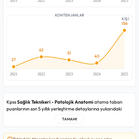
KONTENJANLAR
KİŞİ
Kpss
Sağlık Teknikeri - Patolojik Anatomi
atama taban
puanlarının son 5 yıllık yerleştirme detaylarına yukarıdaki
grafiklerden ve aşağıdaki detay tablosundan ulaşabilirsiniz.
Sağlık Teknikeri - Patolojik Anatomi kadrosunda yakın
zamandaki 2025/5 atama döneminde, en düşük
83,327
puan
Tablodaki dönemler kendi içerisinde yüksek puana göre