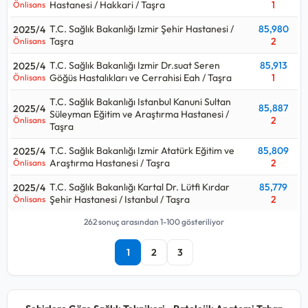
Hastanesi / Hakkari / Taşra
1
Önlisans
T.C. Sağlık Bakanlığı Izmir Şehir Hastanesi /
85,980
2025/4
Taşra
2
Önlisans
T.C. Sağlık Bakanlığı Izmir Dr.suat Seren
85,913
2025/4
Göğüs Hastalıkları ve Cerrahisi Eah / Taşra
1
Önlisans
T.C. Sağlık Bakanlığı Istanbul Kanuni Sultan
85,887
2025/4
Süleyman Eğitim ve Araştırma Hastanesi /
2
Önlisans
Taşra
T.C. Sağlık Bakanlığı Izmir Atatürk Eğitim ve
85,809
2025/4
Araştırma Hastanesi / Taşra
2
Önlisans
T.C. Sağlık Bakanlığı Kartal Dr. Lütfi Kırdar
85,779
2025/4
Şehir Hastanesi / Istanbul / Taşra
2
Önlisans
262 sonuç arasından 1-100 gösteriliyor
1
2
3