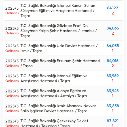
T.C. Sağlık Bakanlığı Istanbul Kanuni Sultan
84,122
2025/5
Süleyman Eğitim ve Araştırma Hastanesi /
2
Önlisans
Taşra
T.C. Sağlık Bakanlığı Göztepe Prof. Dr.
84,065
2025/5
Süleyman Yalçın Şehir Hastanesi / Istanbul /
2
Önlisans
Taşra
T.C. Sağlık Bakanlığı Urla Devlet Hastanesi /
84,035
2025/5
Izmir / Taşra
1
Önlisans
T.C. Sağlık Bakanlığı Erzurum Şehir Hastanesi
84,016
2025/5
/ Taşra
2
Önlisans
T.C. Sağlık Bakanlığı Istanbul Eğitim ve
83,969
2025/5
Araştırma Hastanesi / Taşra
1
Önlisans
T.C. Sağlık Bakanlığı Alanya Eğitim ve
83,945
2025/5
Araştırma Hastanesi / Antalya / Taşra
1
Önlisans
T.C. Sağlık Bakanlığı Izmir Alsancak Nevvar
83,838
2025/5
Salih Işgören Devlet Hastanesi / Taşra
1
Önlisans
T.C. Sağlık Bakanlığı Çerkezköy Devlet
83,821
2025/5
Hastanesi / Tekirdağ / Taşra
1
Önlisans