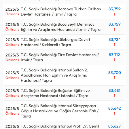
T.C. Sağlık Bakanlığı Bornova Türkan Özilhan
83,759
2025/5
Devlet Hastanesi / Izmir / Taşra
1
Önlisans
T.C. Sağlık Bakanlığı Buca Seyfi Demirsoy
83,759
2025/5
Eğitim ve Araştırma Hastanesi / Izmir / Taşra
1
Önlisans
T.C. Sağlık Bakanlığı Lüleburgaz Devlet
83,724
2025/5
Hastanesi / Kırklareli / Taşra
1
Önlisans
T.C. Sağlık Bakanlığı Tire Devlet Hastanesi /
83,712
2025/5
Izmir / Taşra
1
Önlisans
T.C. Sağlık Bakanlığı Istanbul Sultan 2.
83,700
2025/5
Abdülhamid Han Eğitim ve Araştırma
1
Önlisans
Hastanesi / Taşra
T.C. Sağlık Bakanlığı Bağcılar Eğitim ve
83,681
2025/5
Araştırma Hastanesi / Istanbul / Taşra
1
Önlisans
T.C. Sağlık Bakanlığı Istanbul Süreyyapaşa
83,642
2025/5
Göğüs Hastalıkları ve Göğüs Cerrahisi Eah /
1
Önlisans
Taşra
T.C. Sağlık Bakanlığı Istanbul Prof. Dr. Cemil
83,627
2025/5