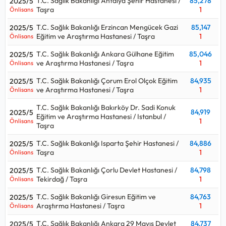
Lisans düzeyinde alım yaparsa:
Kpss P3
T.C. Sağlık Bakanlığı Antalya Şehir Hastanesi /
85,278
2025/5
Taşra
1
Önlisans
Önlisans düzeyinde alım yaparsa:
Kpss P93
Ortaöğretim düzeyinde alım yaparsa:
Kpss P94
T.C. Sağlık Bakanlığı Erzincan Mengücek Gazi
85,147
2025/5
Eğitim ve Araştırma Hastanesi / Taşra
1
Önlisans
Kpss sınavı ile hangi kurumlar Sağlık Teknikeri - Patolojik
T.C. Sağlık Bakanlığı Ankara Gülhane Eğitim
85,046
2025/5
Anatomi alıyor, Sağlık Teknikeri - Patolojik Anatomi için kaç
ve Araştırma Hastanesi / Taşra
1
Önlisans
puan gerekir, kpss Sağlık Teknikeri - Patolojik Anatomi
kontenjanı ne kadar sorularının cevaplarını aşağıdaki tabloda
T.C. Sağlık Bakanlığı Çorum Erol Olçok Eğitim
84,935
2025/5
bulabilirsiniz.
ve Araştırma Hastanesi / Taşra
1
Önlisans
Sağlık Teknikeri - Patolojik Anatomi ortalama maaşı aralığı
T.C. Sağlık Bakanlığı Bakırköy Dr. Sadi Konuk
84,919
2025/5
Eğitim ve Araştırma Hastanesi / Istanbul /
67.000 TL - 74.000 TL
olup, 2026 Ocak teknik hizmetler /
1
Önlisans
Taşra
sağlık teknikeri başlangıç maaşıdır.
T.C. Sağlık Bakanlığı Isparta Şehir Hastanesi /
84,886
2025/5
Taşra
1
Önlisans
T.C. Sağlık Bakanlığı Çorlu Devlet Hastanesi /
84,798
2025/5
Tekirdağ / Taşra
1
Önlisans
T.C. Sağlık Bakanlığı Giresun Eğitim ve
84,763
2025/5
Araştırma Hastanesi / Taşra
1
Önlisans
T.C. Sağlık Bakanlığı Ankara 29 Mayıs Devlet
84,737
2025/5