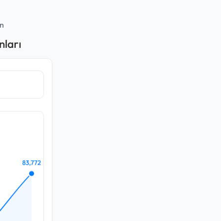
en
nları