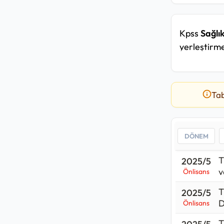
Kpss
Sağlı
yerleştirme
tablosundan
Sağlık Tek
döneminde
Tab
ve Çocuk Ha
yüksek
91,
ve Diş Sağl
Bu kadro iç
T
2025/5
Hamidiye Et
v
Önlisans
35
kişi almı
T
2025/5
D
Önlisans
Sağlık Tekn
2025 yılın
T