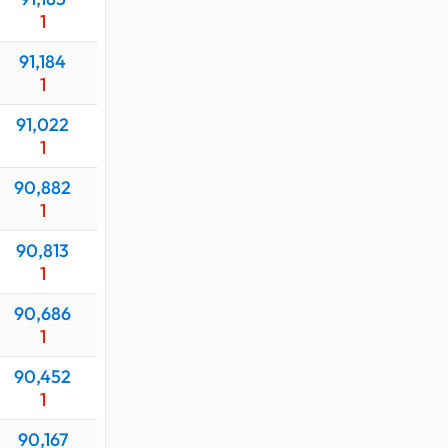
1
dığında
91,184
1
91,022
usunun
1
90,882
1
90,813
1
ık Teknikeri
90,686
tenjanı ne
1
90,452
00 TL
olup,
1
90,167