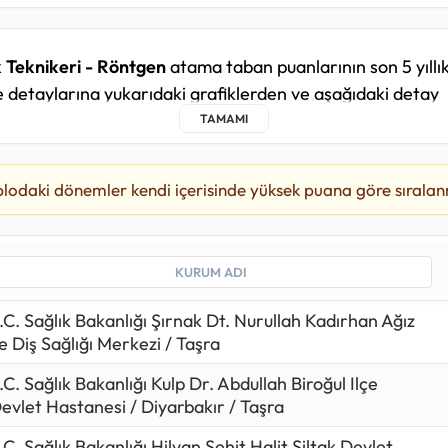
k Teknikeri - Röntgen
atama taban puanlarının son 5 yıllı
 detaylarına yukarıdaki grafiklerden ve aşağıdaki detay
 ulaşabilirsiniz.
nikeri - Röntgen kadrosunda yakın zamandaki 2025/5 at
, en düşük
lodaki dönemler kendi içerisinde yüksek puana göre sıralanm
86,645
puan ile T.C. Sağlık Bakanlığı Aydın K
stalıkları Hastanesi - Aydın Şehir Hastanesi / Taşra ku
689
puan ile T.C. Sağlık Bakanlığı Şırnak Dt. Nurullah Kadı
ığı Merkezi / Taşra kurumuna yerleşilmiş.
in yakın tarihte yapılan yerleştirmede T.C. Sağlık Bakanlığı
.C. Sağlık Bakanlığı Şırnak Dt. Nurullah Kadırhan Ağız
fal Eğitim ve Araştırma Hastanesi / Istanbul / Taşra ku
e Diş Sağlığı Merkezi / Taşra
ş.
.C. Sağlık Bakanlığı Kulp Dr. Abdullah Biroğul Ilçe
evlet Hastanesi / Diyarbakır / Taşra
ikeri - Röntgen alımlarında 2024 yılındaki
1200
kişilik ko
daki
1880
kişilik kontenjana bakılırsa
%57
oranında bir artı
.C. Sağlık Bakanlığı Hilvan Şehit Halit Şiltak Devlet