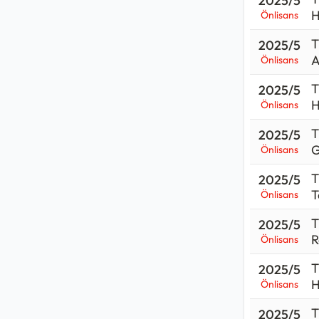
2025/5
gerçekleşm
H
Önlisans
Sağlık Tekn
T
2025/5
A
Önlisans
Önlisans
me
T
2025/5
Sağlık Tek
H
Önlisans
cevabı eği
T
Lisans d
2025/5
G
Önlisans
Önlisans
Ortaöğr
T
2025/5
T
Önlisans
Kpss sınavı
T
2025/5
- Röntgen i
R
Önlisans
kadar sorul
T
2025/5
Sağlık Tekn
H
Önlisans
2026 Ocak t
T
2025/5