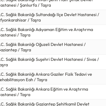
iş.
astanesi / Şanlıurfa / Taşra
ikeri - Röntgen alımları için açılan kurum ilanlarına bakıl
.C. Sağlık Bakanlığı Sultandağı Ilçe Devlet Hastanesi /
fyonkarahisar / Taşra
zunlarından alımlar yapıldığı görülüyor.
.C. Sağlık Bakanlığı Adıyaman Eğitim ve Araştırma
nikeri - Röntgen
kadrosu hangi puan türünden alıyor sor
astanesi / Taşra
tim türüne göre değişmektedir.
.C. Sağlık Bakanlığı Oğuzeli Devlet Hastanesi /
üzeyinde alım yaparsa:
Kpss P3
aziantep / Taşra
 düzeyinde alım yaparsa:
Kpss P93
etim düzeyinde alım yaparsa:
Kpss P94
.C. Sağlık Bakanlığı Suşehri Devlet Hastanesi / Sivas /
aşra
 ile hangi kurumlar Sağlık Teknikeri - Röntgen alıyor, Sağl
.C. Sağlık Bakanlığı Ankara Gaziler Fizik Tedavi ve
çin kaç puan gerekir, kpss Sağlık Teknikeri - Röntgen kon
ehabilitasyon Eah / Taşra
arının cevaplarını aşağıdaki tabloda bulabilirsiniz.
.C. Sağlık Bakanlığı Ankara Eğitim ve Araştırma
ikeri - Röntgen ortalama maaşı aralığı
67.000 TL - 74.0
astanesi / Taşra
eknik hizmetler / sağlık teknikeri başlangıç maaşıdır.
.C. Sağlık Bakanlığı Gaziantep Şehitkamil Devlet