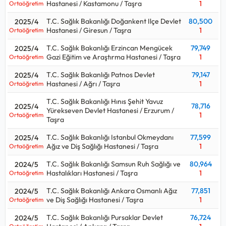
Hastanesi / Kastamonu / Taşra
1
Ortaöğretim
T.C. Sağlık Bakanlığı Doğankent Ilçe Devlet
80,500
2025/4
Hastanesi / Giresun / Taşra
1
Ortaöğretim
T.C. Sağlık Bakanlığı Erzincan Mengücek
79,749
2025/4
Gazi Eğitim ve Araştırma Hastanesi / Taşra
1
Ortaöğretim
T.C. Sağlık Bakanlığı Patnos Devlet
79,147
2025/4
Hastanesi / Ağrı / Taşra
1
Ortaöğretim
T.C. Sağlık Bakanlığı Hınıs Şehit Yavuz
78,716
2025/4
Yürekseven Devlet Hastanesi / Erzurum /
1
Ortaöğretim
Taşra
T.C. Sağlık Bakanlığı Istanbul Okmeydanı
77,599
2025/4
Ağız ve Diş Sağlığı Hastanesi / Taşra
1
Ortaöğretim
T.C. Sağlık Bakanlığı Samsun Ruh Sağlığı ve
80,964
2024/5
Hastalıkları Hastanesi / Taşra
1
Ortaöğretim
T.C. Sağlık Bakanlığı Ankara Osmanlı Ağız
77,851
2024/5
ve Diş Sağlığı Hastanesi / Taşra
1
Ortaöğretim
T.C. Sağlık Bakanlığı Pursaklar Devlet
76,724
2024/5