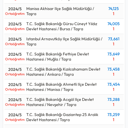
Manisa Akhisar Ilçe Sağlık Müdürlüğü /
74,125
2024/5
Taşra
1
Ortaöğretim
T.C. Sağlık Bakanlığı Gürsu Cüneyt Yıldız
74,005
2024/5
Devlet Hastanesi / Bursa / Taşra
1
Ortaöğretim
Istanbul Arnavutköy Ilçe Sağlık Müdürlüğü /
73,661
2024/5
Taşra
1
Ortaöğretim
T.C. Sağlık Bakanlığı Fethiye Devlet
73,649
2024/5
Hastanesi / Muğla / Taşra
1
Ortaöğretim
T.C. Sağlık Bakanlığı Kızılcahamam Devlet
73,458
2024/5
Hastanesi / Ankara / Taşra
1
Ortaöğretim
T.C. Sağlık Bakanlığı Ahmetli Ilçe Devlet
73,454
2024/5
Hastanesi / Manisa / Taşra
1
Ortaöğretim
T.C. Sağlık Bakanlığı Acıgöl Ilçe Devlet
73,288
2024/5
Hastanesi / Nevşehir / Taşra
1
Ortaöğretim
T.C. Sağlık Bakanlığı Gaziantep 25 Aralık
73,259
2024/5
Devlet Hastanesi / Taşra
1
Ortaöğretim