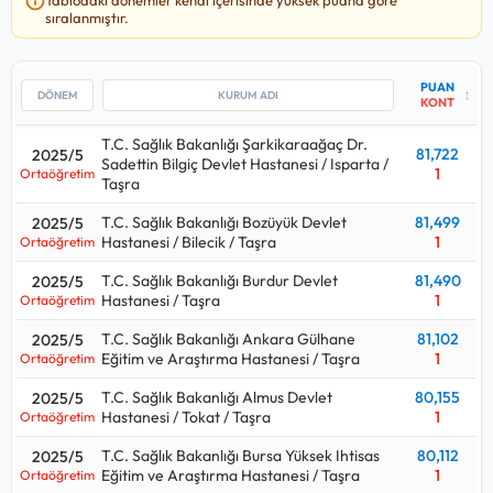
Bakanlığı Çamoluk Ilçe Devlet Hastanesi / Giresun / Taşra
sıralanmıştır.
kurumuna, en yüksek
81,722
puan ile T.C. Sağlık Bakanlığı
Şarkikaraağaç Dr. Sadettin Bilgiç Devlet Hastanesi / Isparta /
Taşra kurumuna yerleşilmiş.
PUAN
↕
KONT
Bu kadro için yakın tarihte yapılan yerleştirmede T.C. Sağlık
T.C. Sağlık Bakanlığı Şarkikaraağaç Dr.
Bakanlığı Besni Devlet Hastanesi / Adıyaman / Taşra kurumu
81,722
2025/5
Sadettin Bilgiç Devlet Hastanesi / Isparta /
en çok
1
kişi almış.
1
Ortaöğretim
Taşra
Sağlık Teknisyeni - Röntgen alımlarında 2024 yılındaki
200
T.C. Sağlık Bakanlığı Bozüyük Devlet
81,499
2025/5
kişilik kontenjan ile 2025 yılındaki
28
kişilik kontenjana bakılırsa
Hastanesi / Bilecik / Taşra
1
Ortaöğretim
%86
oranında bir azalış gerçekleşmiş.
T.C. Sağlık Bakanlığı Burdur Devlet
81,490
2025/5
Hastanesi / Taşra
1
Ortaöğretim
Sağlık Teknisyeni - Röntgen alımları için açılan kurum ilanlarına
bakıldığında
Ortaöğretim
mezunlarından alımlar yapıldığı
T.C. Sağlık Bakanlığı Ankara Gülhane
81,102
2025/5
görülüyor.
Eğitim ve Araştırma Hastanesi / Taşra
1
Ortaöğretim
Sağlık Teknisyeni - Röntgen
kadrosu hangi puan türünden
T.C. Sağlık Bakanlığı Almus Devlet
80,155
2025/5
alıyor sorusunun cevabı eğitim türüne göre değişmektedir.
Hastanesi / Tokat / Taşra
1
Ortaöğretim
Lisans düzeyinde alım yaparsa:
Kpss P3
T.C. Sağlık Bakanlığı Bursa Yüksek Ihtisas
80,112
2025/5
Önlisans düzeyinde alım yaparsa:
Kpss P93
Eğitim ve Araştırma Hastanesi / Taşra
1
Ortaöğretim