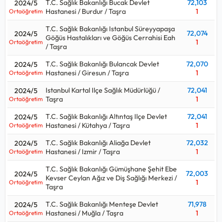
T.C. Sağlık Bakanlığı Bucak Devlet
72,103
2024/5
Hastanesi / Burdur / Taşra
1
Ortaöğretim
T.C. Sağlık Bakanlığı Istanbul Süreyyapaşa
72,074
2024/5
Göğüs Hastalıkları ve Göğüs Cerrahisi Eah
1
Ortaöğretim
/ Taşra
T.C. Sağlık Bakanlığı Bulancak Devlet
72,070
2024/5
Hastanesi / Giresun / Taşra
1
Ortaöğretim
Istanbul Kartal Ilçe Sağlık Müdürlüğü /
72,041
2024/5
Taşra
1
Ortaöğretim
T.C. Sağlık Bakanlığı Altıntaş Ilçe Devlet
72,041
2024/5
Hastanesi / Kütahya / Taşra
1
Ortaöğretim
T.C. Sağlık Bakanlığı Aliağa Devlet
72,032
2024/5
Hastanesi / Izmir / Taşra
1
Ortaöğretim
T.C. Sağlık Bakanlığı Gümüşhane Şehit Ebe
72,003
2024/5
Kevser Ceylan Ağız ve Diş Sağlığı Merkezi /
1
Ortaöğretim
Taşra
T.C. Sağlık Bakanlığı Menteşe Devlet
71,978
2024/5
Hastanesi / Muğla / Taşra
1
Ortaöğretim