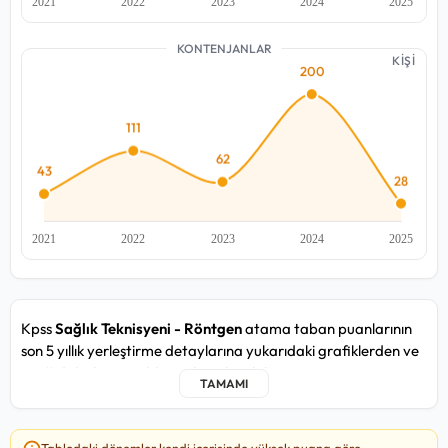
KONTENJANLAR
KİŞİ
Kpss
Sağlık Teknisyeni - Röntgen
atama taban puanlarının
son 5 yıllık yerleştirme detaylarına yukarıdaki grafiklerden ve
aşağıdaki detay tablosundan ulaşabilirsiniz.
Sağlık Teknisyeni - Röntgen kadrosunda yakın zamandaki
2025/5 atama döneminde, en düşük
77,315
puan ile T.C. Sağlık
Tablodaki dönemler kendi içerisinde yüksek puana göre