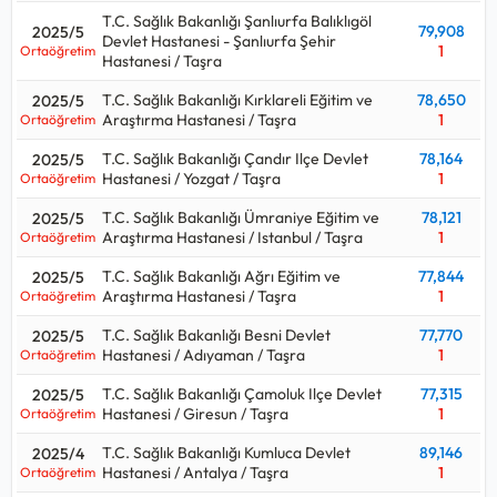
Ortaöğretim düzeyinde alım yaparsa:
Kpss P94
T.C. Sağlık Bakanlığı Şanlıurfa Balıklıgöl
79,908
2025/5
Devlet Hastanesi - Şanlıurfa Şehir
Kpss sınavı ile hangi kurumlar Sağlık Teknisyeni - Röntgen
1
Ortaöğretim
Hastanesi / Taşra
alıyor, Sağlık Teknisyeni - Röntgen için kaç puan gerekir, kpss
Sağlık Teknisyeni - Röntgen kontenjanı ne kadar sorularının
T.C. Sağlık Bakanlığı Kırklareli Eğitim ve
78,650
2025/5
cevaplarını aşağıdaki tabloda bulabilirsiniz.
Araştırma Hastanesi / Taşra
1
Ortaöğretim
T.C. Sağlık Bakanlığı Çandır Ilçe Devlet
78,164
2025/5
Sağlık Teknisyeni - Röntgen ortalama maaşı aralığı
58.000 TL
Hastanesi / Yozgat / Taşra
1
Ortaöğretim
- 63.000 TL
olup, 2026 Ocak yardımcı hizmetler ve teknisyen
başlangıç maaşıdır.
T.C. Sağlık Bakanlığı Ümraniye Eğitim ve
78,121
2025/5
Araştırma Hastanesi / Istanbul / Taşra
1
Ortaöğretim
T.C. Sağlık Bakanlığı Ağrı Eğitim ve
77,844
2025/5
Araştırma Hastanesi / Taşra
1
Ortaöğretim
T.C. Sağlık Bakanlığı Besni Devlet
77,770
2025/5
Hastanesi / Adıyaman / Taşra
1
Ortaöğretim
T.C. Sağlık Bakanlığı Çamoluk Ilçe Devlet
77,315
2025/5
Hastanesi / Giresun / Taşra
1
Ortaöğretim
T.C. Sağlık Bakanlığı Kumluca Devlet
89,146
2025/4
Hastanesi / Antalya / Taşra
1
Ortaöğretim