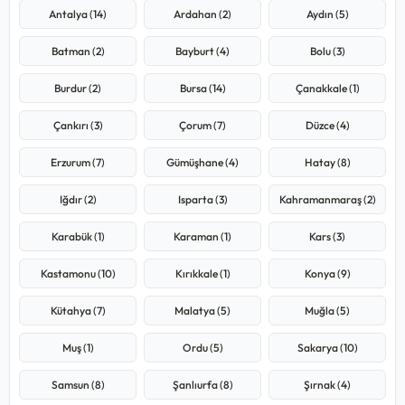
Antalya (14)
Ardahan (2)
Aydın (5)
Batman (2)
Bayburt (4)
Bolu (3)
Burdur (2)
Bursa (14)
Çanakkale (1)
Çankırı (3)
Çorum (7)
Düzce (4)
Erzurum (7)
Gümüşhane (4)
Hatay (8)
Iğdır (2)
Isparta (3)
Kahramanmaraş (2)
Karabük (1)
Karaman (1)
Kars (3)
Kastamonu (10)
Kırıkkale (1)
Konya (9)
Kütahya (7)
Malatya (5)
Muğla (5)
Muş (1)
Ordu (5)
Sakarya (10)
Samsun (8)
Şanlıurfa (8)
Şırnak (4)