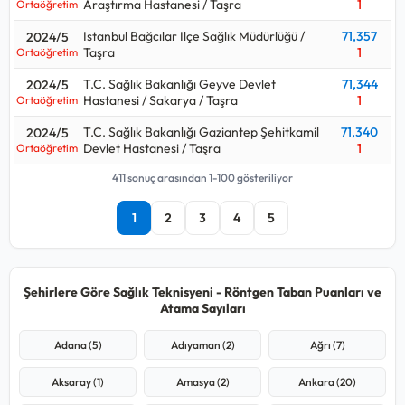
Araştırma Hastanesi / Taşra
1
Ortaöğretim
Istanbul Bağcılar Ilçe Sağlık Müdürlüğü /
71,357
2024/5
Taşra
1
Ortaöğretim
T.C. Sağlık Bakanlığı Geyve Devlet
71,344
2024/5
Hastanesi / Sakarya / Taşra
1
Ortaöğretim
T.C. Sağlık Bakanlığı Gaziantep Şehitkamil
71,340
2024/5
Devlet Hastanesi / Taşra
1
Ortaöğretim
411 sonuç arasından 1-100 gösteriliyor
1
2
3
4
5
Şehirlere Göre Sağlık Teknisyeni - Röntgen Taban Puanları ve
Atama Sayıları
Adana (5)
Adıyaman (2)
Ağrı (7)
Aksaray (1)
Amasya (2)
Ankara (20)