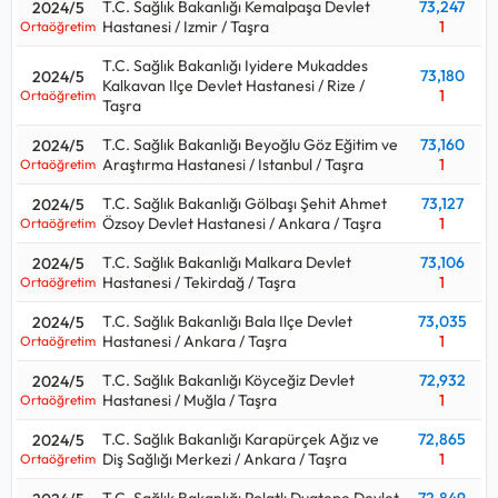
T.C. Sağlık Bakanlığı Kemalpaşa Devlet
73,247
2024/5
Hastanesi / Izmir / Taşra
1
Ortaöğretim
T.C. Sağlık Bakanlığı Iyidere Mukaddes
73,180
2024/5
Kalkavan Ilçe Devlet Hastanesi / Rize /
1
Ortaöğretim
Taşra
T.C. Sağlık Bakanlığı Beyoğlu Göz Eğitim ve
73,160
2024/5
Araştırma Hastanesi / Istanbul / Taşra
1
Ortaöğretim
T.C. Sağlık Bakanlığı Gölbaşı Şehit Ahmet
73,127
2024/5
Özsoy Devlet Hastanesi / Ankara / Taşra
1
Ortaöğretim
T.C. Sağlık Bakanlığı Malkara Devlet
73,106
2024/5
Hastanesi / Tekirdağ / Taşra
1
Ortaöğretim
T.C. Sağlık Bakanlığı Bala Ilçe Devlet
73,035
2024/5
Hastanesi / Ankara / Taşra
1
Ortaöğretim
T.C. Sağlık Bakanlığı Köyceğiz Devlet
72,932
2024/5
Hastanesi / Muğla / Taşra
1
Ortaöğretim
T.C. Sağlık Bakanlığı Karapürçek Ağız ve
72,865
2024/5
Diş Sağlığı Merkezi / Ankara / Taşra
1
Ortaöğretim
T.C. Sağlık Bakanlığı Polatlı Duatepe Devlet
72,849