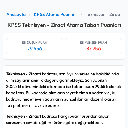
Anasayfa
/
KPSS Atama Puanları
/
Teknisyen - Ziraat
KPSS Teknisyen - Ziraat Atama Taban Puanları
EN DÜŞÜK PUAN
EN YÜKSEK PUAN
79,656
87,956
Teknisyen - Ziraat
kadrosu, son 5 yılın verilerine bakıldığında
alım sayısının sınırlı olduğunu görmekteyiz. Son yapılan
2022/13 dönemindeki atamada ise taban puan
79,656
olarak
kapatmış. Bu kadroda alımların seyrek olması nedeniyle, bu
kadroyu hedefleyen adayların güncel ilanları düzenli olarak
takip etmesini tavsiye ederiz.
Teknisyen - Ziraat
kadrosu hangi puan türünden alıyor
sorusunun cevabı eğitim türüne göre değişmektedir.