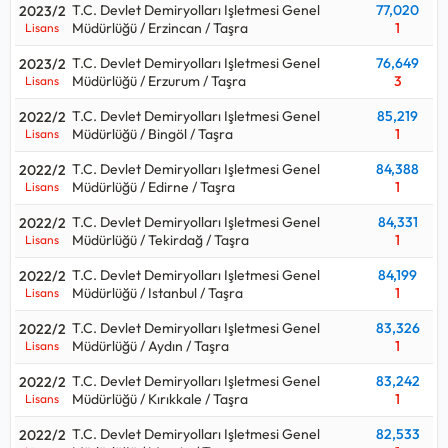
T.C. Devlet Demiryolları Işletmesi Genel
77,020
2023/2
Teşkil Memuru için kaç puan gerekir, kpss Tren Teşkil Memuru
Müdürlüğü / Erzincan / Taşra
1
Lisans
kontenjanı ne kadar sorularının cevaplarını aşağıdaki tabloda
T.C. Devlet Demiryolları Işletmesi Genel
76,649
2023/2
bulabilirsiniz.
Müdürlüğü / Erzurum / Taşra
3
Lisans
Tren Teşkil Memuru ortalama maaşı aralığı
60.000 TL -
T.C. Devlet Demiryolları Işletmesi Genel
85,219
2022/2
65.000 TL
olup, 2026 Ocak genel idari hizmetler net
Müdürlüğü / Bingöl / Taşra
1
Lisans
başlangıç maaşıdır.
T.C. Devlet Demiryolları Işletmesi Genel
84,388
2022/2
Müdürlüğü / Edirne / Taşra
1
Lisans
T.C. Devlet Demiryolları Işletmesi Genel
84,331
2022/2
Müdürlüğü / Tekirdağ / Taşra
1
Lisans
T.C. Devlet Demiryolları Işletmesi Genel
84,199
2022/2
Müdürlüğü / Istanbul / Taşra
1
Lisans
T.C. Devlet Demiryolları Işletmesi Genel
83,326
2022/2
Müdürlüğü / Aydın / Taşra
1
Lisans
T.C. Devlet Demiryolları Işletmesi Genel
83,242
2022/2
Müdürlüğü / Kırıkkale / Taşra
1
Lisans
T.C. Devlet Demiryolları Işletmesi Genel
82,533
2022/2