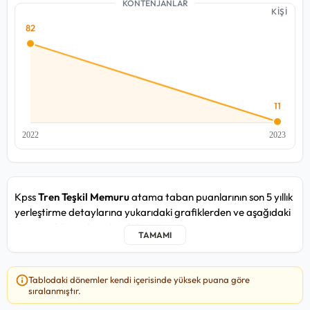
KONTENJANLAR
KİŞİ
Kpss
Tren Teşkil Memuru
atama taban puanlarının son 5 yıllık
yerleştirme detaylarına yukarıdaki grafiklerden ve aşağıdaki
detay tablosundan ulaşabilirsiniz.
Tren Teşkil Memuru kadrosunda yakın zamandaki 2023/2
atama döneminde, en düşük
76,649
puan ile T.C. Devlet
Tablodaki dönemler kendi içerisinde yüksek puana göre
Demiryolları Işletmesi Genel Müdürlüğü / Erzurum / Taşra
sıralanmıştır.
kurumuna, en yüksek
80,332
puan ile T.C. Devlet Demiryolları