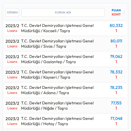
Işletmesi Genel Müdürlüğü / Kocaeli / Taşra kurumuna
yerleşilmiş.
PUAN
↕
KONT
Bu kadro için yakın tarihte yapılan yerleştirmede T.C. Devlet
T.C. Devlet Demiryolları Işletmesi Genel
80,332
2023/2
Demiryolları Işletmesi Genel Müdürlüğü / Erzurum / Taşra
Müdürlüğü / Kocaeli / Taşra
1
Lisans
kurumu en çok
3
kişi almış.
T.C. Devlet Demiryolları Işletmesi Genel
80,011
2023/2
Tren Teşkil Memuru alımlarında 2022 yılındaki
82
kişilik
Müdürlüğü / Sivas / Taşra
1
Lisans
kontenjan ile 2023 yılındaki
11
kişilik kontenjana bakılırsa
%87
oranında bir azalış gerçekleşmiş.
T.C. Devlet Demiryolları Işletmesi Genel
79,062
2023/2
Müdürlüğü / Gaziantep / Taşra
1
Lisans
Tren Teşkil Memuru alımları için açılan kurum ilanlarına
T.C. Devlet Demiryolları Işletmesi Genel
78,332
2023/2
bakıldığında
Lisans
mezunlarından alımlar yapıldığı
Müdürlüğü / Kayseri / Taşra
1
Lisans
görülüyor.
T.C. Devlet Demiryolları Işletmesi Genel
78,235
2023/2
Tren Teşkil Memuru
kadrosu hangi puan türünden alıyor
Müdürlüğü / Adana / Taşra
1
Lisans
sorusunun cevabı eğitim türüne göre değişmektedir.
T.C. Devlet Demiryolları Işletmesi Genel
77,155
2023/2
Lisans düzeyinde alım yaparsa:
Kpss P3
Müdürlüğü / Niğde / Taşra
1
Lisans
Önlisans düzeyinde alım yaparsa:
Kpss P93
T.C. Devlet Demiryolları Işletmesi Genel
77,048
2023/2
Ortaöğretim düzeyinde alım yaparsa:
Kpss P94
Müdürlüğü / Hatay / Taşra
1
Lisans
Kpss sınavı ile hangi kurumlar Tren Teşkil Memuru alıyor, Tren