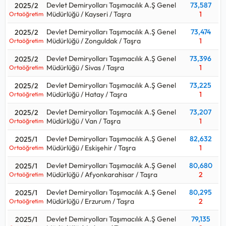
Devlet Demiryolları Taşımacılık A.Ş Genel
73,587
2025/2
Teknisyeni için kaç puan gerekir, kpss Vagon Teknisyeni
Müdürlüğü / Kayseri / Taşra
1
Ortaöğretim
kontenjanı ne kadar sorularının cevaplarını aşağıdaki tabloda
Devlet Demiryolları Taşımacılık A.Ş Genel
73,474
bulabilirsiniz.
2025/2
Müdürlüğü / Zonguldak / Taşra
1
Ortaöğretim
Vagon Teknisyeni ortalama maaşı aralığı
58.000 TL - 63.000
Devlet Demiryolları Taşımacılık A.Ş Genel
73,396
2025/2
TL
olup, 2026 Ocak yardımcı hizmetler ve teknisyen başlangıç
Müdürlüğü / Sivas / Taşra
1
Ortaöğretim
maaşıdır.
Devlet Demiryolları Taşımacılık A.Ş Genel
73,225
2025/2
Müdürlüğü / Hatay / Taşra
1
Ortaöğretim
Devlet Demiryolları Taşımacılık A.Ş Genel
73,207
2025/2
Müdürlüğü / Van / Taşra
1
Ortaöğretim
Devlet Demiryolları Taşımacılık A.Ş Genel
82,632
2025/1
Müdürlüğü / Eskişehir / Taşra
1
Ortaöğretim
Devlet Demiryolları Taşımacılık A.Ş Genel
80,680
2025/1
Müdürlüğü / Afyonkarahisar / Taşra
2
Ortaöğretim
Devlet Demiryolları Taşımacılık A.Ş Genel
80,295
2025/1
Müdürlüğü / Erzurum / Taşra
2
Ortaöğretim
Devlet Demiryolları Taşımacılık A.Ş Genel
79,135
2025/1