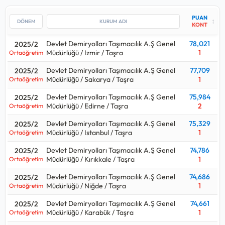
Taşımacılık A.Ş Genel Müdürlüğü / Izmir / Taşra kurumuna
yerleşilmiş.
PUAN
↕
KONT
Bu kadro için yakın tarihte yapılan yerleştirmede Devlet
Devlet Demiryolları Taşımacılık A.Ş Genel
78,021
Demiryolları Taşımacılık A.Ş Genel Müdürlüğü / Hatay / Taşra
2025/2
Müdürlüğü / Izmir / Taşra
1
Ortaöğretim
kurumu en çok
6
kişi almış.
Devlet Demiryolları Taşımacılık A.Ş Genel
77,709
2025/2
Vagon Teknisyeni alımlarında 2024 yılındaki
48
kişilik
Müdürlüğü / Sakarya / Taşra
1
Ortaöğretim
kontenjan ile 2025 yılındaki
78
kişilik kontenjana bakılırsa
%63
oranında bir artış gerçekleşmiş.
Devlet Demiryolları Taşımacılık A.Ş Genel
75,984
2025/2
Müdürlüğü / Edirne / Taşra
2
Ortaöğretim
Vagon Teknisyeni alımları için açılan kurum ilanlarına
Devlet Demiryolları Taşımacılık A.Ş Genel
75,329
2025/2
bakıldığında
Ortaöğretim
mezunlarından alımlar yapıldığı
Müdürlüğü / Istanbul / Taşra
1
Ortaöğretim
görülüyor.
Devlet Demiryolları Taşımacılık A.Ş Genel
74,786
2025/2
Vagon Teknisyeni
kadrosu hangi puan türünden alıyor
Müdürlüğü / Kırıkkale / Taşra
1
Ortaöğretim
sorusunun cevabı eğitim türüne göre değişmektedir.
Devlet Demiryolları Taşımacılık A.Ş Genel
74,686
2025/2
Lisans düzeyinde alım yaparsa:
Kpss P3
Müdürlüğü / Niğde / Taşra
1
Ortaöğretim
Önlisans düzeyinde alım yaparsa:
Kpss P93
Devlet Demiryolları Taşımacılık A.Ş Genel
74,661
2025/2
Ortaöğretim düzeyinde alım yaparsa:
Kpss P94
Müdürlüğü / Karabük / Taşra
1
Ortaöğretim
Kpss sınavı ile hangi kurumlar Vagon Teknisyeni alıyor, Vagon