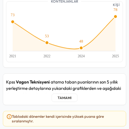
KONTENJANLAR
KİŞİ
Kpss
Vagon Teknisyeni
atama taban puanlarının son 5 yıllık
yerleştirme detaylarına yukarıdaki grafiklerden ve aşağıdaki
detay tablosundan ulaşabilirsiniz.
Vagon Teknisyeni kadrosunda yakın zamandaki 2025/2
atama döneminde, en düşük
73,207
puan ile Devlet
Tablodaki dönemler kendi içerisinde yüksek puana göre
Demiryolları Taşımacılık A.Ş Genel Müdürlüğü / Van / Taşra
sıralanmıştır.
kurumuna, en yüksek
78,021
puan ile Devlet Demiryolları