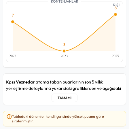
KONTENJANLAR
KİŞİ
Kpss
Veznedar
atama taban puanlarının son 5 yıllık
yerleştirme detaylarına yukarıdaki grafiklerden ve aşağıdaki
detay tablosundan ulaşabilirsiniz.
Veznedar kadrosunda yakın zamandaki 2025/2 atama
döneminde, en düşük
80,009
puan ile Şehitkamil Belediye
Tablodaki dönemler kendi içerisinde yüksek puana göre
Başkanlığı / Gaziantep / Merkez kurumuna, en yüksek
80,028
sıralanmıştır.
puan ile Şanlıurfa Su ve Kanalizasyon Idaresi Genel