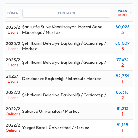
Müdürlüğü / Merkez kurumuna yerleşilmiş.
PUAN
↕
Bu kadro için yakın tarihte yapılan yerleştirmede Şehitkamil
KONT
Belediye Başkanlığı / Gaziantep / Merkez kurumu en çok
5
kişi
Şanlıurfa Su ve Kanalizasyon Idaresi Genel
80,028
2025/2
almış.
Müdürlüğü / Merkez
3
Lisans
Veznedar alımlarında 2023 yılındaki
3
kişilik kontenjan ile 2025
Şehitkamil Belediye Başkanlığı / Gaziantep /
80,009
2025/2
yılındaki
8
kişilik kontenjana bakılırsa
%167
oranında bir artış
Merkez
5
Lisans
gerçekleşmiş.
77,675
2023/2
Şehitkamil Belediye Başkanlığı / Gaziantep /
Veznedar alımları için açılan kurum ilanlarına bakıldığında
2
Lisans
Lisans, Önlisans
mezunlarından alımlar yapıldığı görülüyor.
82,339
2023/1
Darülaceze Başkanlığı / Istanbul / Merkez
1
Lisans
Veznedar
kadrosu hangi puan türünden alıyor sorusunun
cevabı eğitim türüne göre değişmektedir.
83,318
2022/2
Şehitkamil Belediye Başkanlığı / Gaziantep /
Lisans düzeyinde alım yaparsa:
Kpss P3
2
Lisans
Önlisans düzeyinde alım yaparsa:
Kpss P93
81,213
2022/2
Sakarya Üniversitesi / Merkez
Ortaöğretim düzeyinde alım yaparsa:
Kpss P94
1
Önlisans
Kpss sınavı ile hangi kurumlar Veznedar alıyor, Veznedar için
81,125
2022/2
Yozgat Bozok Üniversitesi / Merkez
1
Önlisans
kaç puan gerekir, kpss Veznedar kontenjanı ne kadar
sorularının cevaplarını aşağıdaki tabloda bulabilirsiniz.