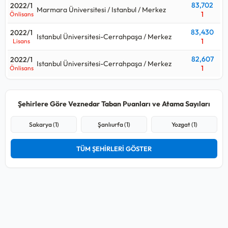
83,702
2022/1
Marmara Üniversitesi / Istanbul / Merkez
1
Önlisans
Veznedar ortalama maaşı aralığı
60.000 TL - 65.000 TL
olup, 2026 Ocak genel idari hizmetler net başlangıç maaşıdır.
83,430
2022/1
Istanbul Üniversitesi-Cerrahpaşa / Merkez
1
Lisans
82,607
2022/1
Istanbul Üniversitesi-Cerrahpaşa / Merkez
1
Önlisans
Şehirlere Göre Veznedar Taban Puanları ve Atama Sayıları
Sakarya (1)
Şanlıurfa (1)
Yozgat (1)
TÜM ŞEHİRLERİ GÖSTER