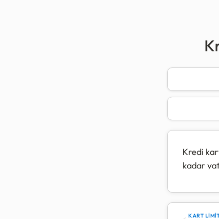
Kr
Kredi kar
kadar yat
minimum 
Yasal düz
belirleni
KART LİMİT