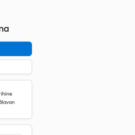
ama
ihine
ğlayan
re
00 TL