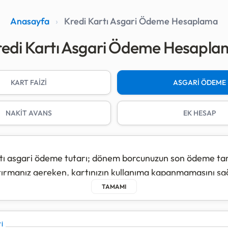
Anasayfa
›
Kredi Kartı Asgari Ödeme Hesaplama
edi Kartı Asgari Ödeme Hesapl
KART FAİZİ
ASGARİ ÖDEME
NAKİT AVANS
EK HESAP
tı asgari ödeme tutarı; dönem borcunuzun son ödeme tar
ırmanız gereken, kartınızın kullanıma kapanmamasını sa
tutardır.
enlemelere göre asgari ödeme oranları kart limitinize gö
r: 50.000 TL ve altındaki limitli kartlarda oran
%20
, 50.0
İ