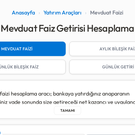
Anasayfa
›
Yatırım Araçları
›
Mevduat Faizi
Mevduat Faiz Getirisi Hesaplama
MEVDUAT FAİZİ
AYLIK BİLEŞİK FAİ
NLÜK BİLEŞİK FAİZ
GÜNLÜK GETİRİ
aizi hesaplama aracı; bankaya yatırdığınız anaparanın
ğiniz vade sonunda size getireceği net kazancı ve uygulan
rgisini hesaplar.
 yapılırken "Brüt Faiz" üzerinden devlet tarafından beli
elir Vergisi)" oranı düşülür ve elinize geçecek "Net Faiz G
I