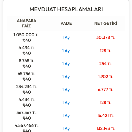
MEVDUAT HESAPLAMALARI
ANAPARA
VADE
NET GETİRİ
FAİZ
1.050.000
TL
1 Ay
30.378
TL
%40
4.434
TL
1 Ay
128
TL
%40
8.768
TL
1 Ay
254
TL
%40
65.756
TL
1 Ay
1.902
TL
%40
234.234
TL
1 Ay
6.777
TL
%40
4.434
TL
1 Ay
128
TL
%40
567.567
TL
1 Ay
16.421
TL
%40
4.567.456
TL
1 Ay
132.143
TL
%40