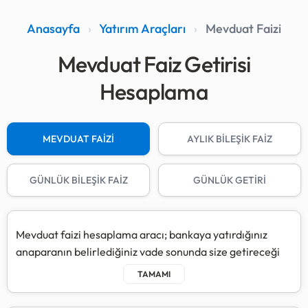
Anasayfa
›
Yatırım Araçları
›
Mevduat Faizi
Mevduat Faiz Getirisi
Hesaplama
MEVDUAT FAİZİ
AYLIK BİLEŞİK FAİZ
GÜNLÜK BİLEŞİK FAİZ
GÜNLÜK GETİRİ
Mevduat faizi hesaplama aracı; bankaya yatırdığınız
anaparanın belirlediğiniz vade sonunda size getireceği
net kazancı ve uygulanacak stopaj vergisini hesaplar.
Hesaplama yapılırken "Brüt Faiz" üzerinden devlet