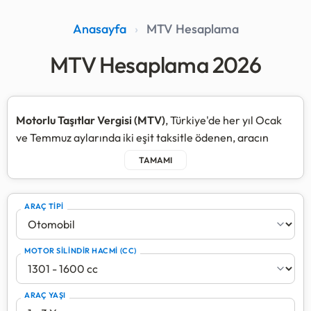
Anasayfa
›
MTV Hesaplama
MTV Hesaplama 2026
Motorlu Taşıtlar Vergisi (MTV)
, Türkiye'de her yıl Ocak
ve Temmuz aylarında iki eşit taksitle ödenen, aracın
çevresel etkisi ve yol yıpratma payına göre belirlenen bir
vergi türüdür.
2026 MTV Hesaplama Nasıl Yapılır?
ARAÇ TİPİ
Aracınızın yıllık vergi tutarı; ilk tescil tarihi, motor silindir
hacmi ve araç yaşı gibi temel kriterlere göre sistem
tarafından otomatik olarak hesaplanır. Aracımız, çoğu
MOTOR SİLİNDİR HACMİ (CC)
araç grubu için geçerli olan en yüksek taşıt değeri
baremini baz alarak en güncel verileri sunar.
ARAÇ YAŞI