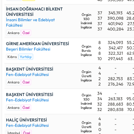
İHSAN DOĞRAMACI BİLKENT
37
345,193
45.
ÜNİVERSİTESİ
Örgün
37
390,098
28.
%50
İnsani Bilimler ve Edebiyat
İndirimli
37
401,940
27.
Fakültesi
İngilizce
37
400,284
23.
Ankara
Özel
8
324,093
55.
GİRNE AMERİKAN ÜNİVERSİTESİ
Örgün
6
342,417
50.
Beşeri Bilimler Fakültesi
Burslu
8
322,321
62.
İngilizce
Kıbrıs
Yurtdışı
10
297,443
63.
4
-
BAŞKENT ÜNİVERSİTESİ
Örgün
4
-
Fen-Edebiyat Fakültesi
Ücretli
2
282,753
83.
İngilizce
Ankara
Özel
2
276,246
72.
34
-
BAŞKENT ÜNİVERSİTESİ
Örgün
34
263,183
95.
Fen-Edebiyat Fakültesi
%50
İndirimli
32
288,683
80.
Ankara
Özel
İngilizce
32
280,838
70.
4
-
HALİÇ ÜNİVERSİTESİ
Örgün
8
-
Fen-Edebiyat Fakültesi
Ücretli
0
-
İngilizce
İstanbul
Özel