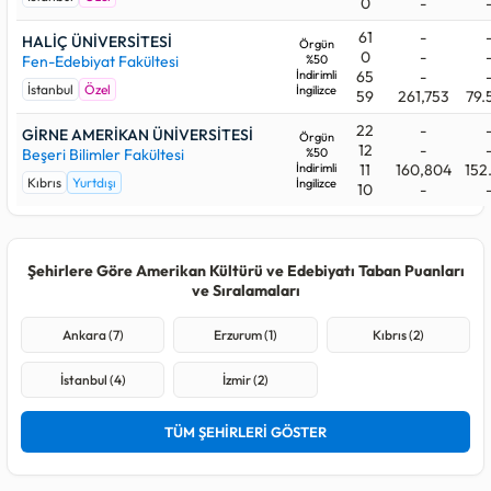
0
-
61
-
HALİÇ ÜNİVERSİTESİ
Örgün
0
-
Fen-Edebiyat Fakültesi
%50
İndirimli
65
-
İstanbul
Özel
İngilizce
59
261,753
79.
22
-
GİRNE AMERİKAN ÜNİVERSİTESİ
Örgün
12
-
Beşeri Bilimler Fakültesi
%50
İndirimli
11
160,804
152
Kıbrıs
Yurtdışı
İngilizce
10
-
Şehirlere Göre Amerikan Kültürü ve Edebiyatı Taban Puanları
ve Sıralamaları
Ankara (7)
Erzurum (1)
Kıbrıs (2)
İstanbul (4)
İzmir (2)
TÜM ŞEHİRLERİ GÖSTER