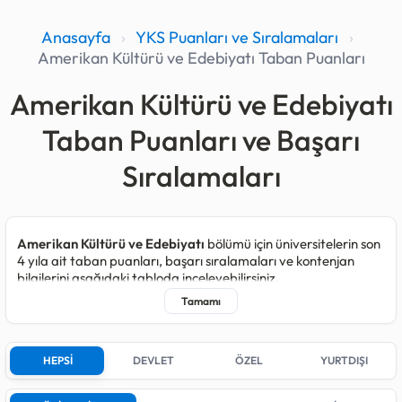
Anasayfa
›
YKS Puanları ve Sıralamaları
›
Amerikan Kültürü ve Edebiyatı Taban Puanları
Amerikan Kültürü ve Edebiyatı
Taban Puanları ve Başarı
Sıralamaları
Amerikan Kültürü ve Edebiyatı
bölümü için üniversitelerin son
4 yıla ait taban puanları, başarı sıralamaları ve kontenjan
bilgilerini aşağıdaki tabloda inceleyebilirsiniz.
Amerikan Kültürü ve Edebiyatı programı kapsamında 2025
yılında toplam
595
, 2024 yılında
526
, 2023 yılında
554
ve 2022
yılında
572
kişilik kontenjan açılmıştır.
HEPSİ
DEVLET
ÖZEL
YURTDIŞI
Son yerleştirmelerde bu bölüm için kontenjan açan;
6
farklı
Devlet üniversitesi,
3
farklı Özel üniversite,
1
farklı Yurtdışı