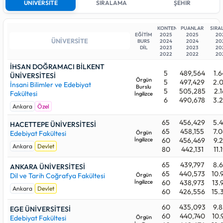
üniversitesi bulunmaktadır.
ÜNİVERSİTE
SIRALAMA
ŞEHİR
Devlet üniversiteleri arasında 2025 yılındaki en düşük sıralama
sayısı (en yüksek başarı derecesi)
5.465
ile HACETTEPE
KONTENJAN
PUANLAR
SIRA
EĞİTİM
2025
2025
20
ÜNİVERSİTESİ (Ankara) programındadır. En yüksek sıralama
BURS
2024
2024
20
sayısı (en son yerleşen aday) ise
44.586
başarı sırasıyla
DİL
2023
2023
20
2022
2022
20
ATATÜRK ÜNİVERSİTESİ (Erzurum) bünyesindedir.
İHSAN DOĞRAMACI BİLKENT
5
489,564
1.
Özel üniversiteleri arasında 2025 yılındaki en düşük sıralama
ÜNİVERSİTESİ
Örgün
5
497,429
2.
sayısı (en yüksek başarı derecesi)
1.642
ile İHSAN DOĞRAMACI
İnsani Bilimler ve Edebiyat
Burslu
5
505,285
2.
BİLKENT ÜNİVERSİTESİ (Ankara) (Burslu) programındadır.
Fakültesi
İngilizce
6
490,678
3.
Buna karşın, 2025 yılında Özel üniversitelerinde yer alan
Ankara
Özel
BAŞKENT ÜNİVERSİTESİ (Ankara) (Ücretli) programı
kontenjanını dolduramadığı için, bu üniversite türünü tercih
65
456,429
5.
HACETTEPE ÜNİVERSİTESİ
eden adayların yerleşmesi puan barajını aşmaları durumunda
65
458,155
7.
Edebiyat Fakültesi
Örgün
doğrudan mümkün olmuştur.
İngilizce
60
456,469
9.
Ankara
Devlet
80
442,131
11.
Yurtdışı üniversiteleri arasında 2025 yılındaki en düşük
65
439,797
8.
sıralama sayısı (en yüksek başarı derecesi)
ANKARA ÜNİVERSİTESİ
55.238
ile GİRNE
65
440,573
10.
Dil ve Tarih Coğrafya Fakültesi
Örgün
AMERİKAN ÜNİVERSİTESİ (Kıbrıs) (Burslu) programındadır.
İngilizce
60
438,973
13.
Buna karşın, 2025 yılında Yurtdışı üniversitelerinde yer alan
Ankara
Devlet
60
426,556
15.
GİRNE AMERİKAN ÜNİVERSİTESİ (Kıbrıs) (%50 İndirimli)
programı kontenjanını dolduramadığı için, bu üniversite türünü
60
435,093
9.
EGE ÜNİVERSİTESİ
tercih eden adayların yerleşmesi puan barajını aşmaları
60
440,740
10.
Edebiyat Fakültesi
Örgün