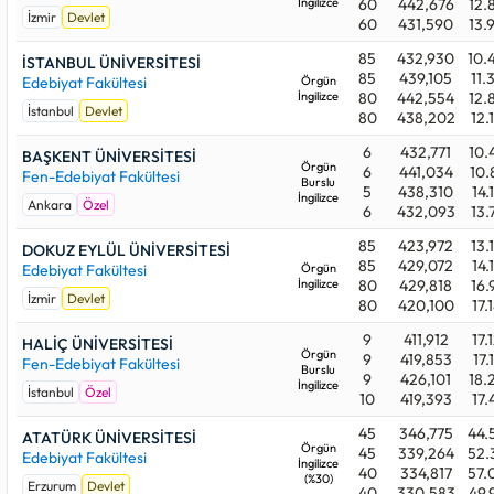
durumunda doğrudan mümkün olmuştur.
İngilizce
60
442,676
12.
İzmir
Devlet
60
431,590
13.
Aşağıdaki üniversitelerden beğendiklerinizi favori listenize
85
432,930
10.
alabilirsiniz. Whatsapp, telegram v.b uygulamalardan
İSTANBUL ÜNİVERSİTESİ
85
439,105
11.
istediklerinize listenizi gönderdiğinizde onlarda da aynı liste
Edebiyat Fakültesi
Örgün
İngilizce
80
442,554
12.
görebilirler.
İstanbul
Devlet
80
438,202
12.
6
432,771
10.
BAŞKENT ÜNİVERSİTESİ
Örgün
6
441,034
10.
Fen-Edebiyat Fakültesi
Burslu
5
438,310
14.
İngilizce
Ankara
Özel
6
432,093
13.
85
423,972
13.
DOKUZ EYLÜL ÜNİVERSİTESİ
85
429,072
14.
Edebiyat Fakültesi
Örgün
İngilizce
80
429,818
16.
İzmir
Devlet
80
420,100
17.
9
411,912
17.
HALİÇ ÜNİVERSİTESİ
Örgün
9
419,853
17.
Fen-Edebiyat Fakültesi
Burslu
9
426,101
18.
İngilizce
İstanbul
Özel
10
419,393
17.
45
346,775
44.
ATATÜRK ÜNİVERSİTESİ
Örgün
45
339,264
52.
Edebiyat Fakültesi
İngilizce
40
334,817
57.
(%30)
Erzurum
Devlet
40
330,583
49.