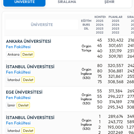
ÜNİVERSİTE
SIRALAMA
ŞEHİR
Devlet üniversiteleri arasında 2025 yılındaki en düşük sıralama
sayısı (en yüksek başarı derecesi)
216.701
ile ANKARA
ÜNİVERSİTESİ (Ankara) programındadır. En yüksek sıralama
KONTENJAN
PUANLAR
SIR
EĞİTİM
2025
2025
2
sayısı (en son yerleşen aday) ise
497.320
başarı sırasıyla
BURS
2024
2024
2
ATATÜRK ÜNİVERSİTESİ (Erzurum) bünyesindedir.
DİL
2023
2023
2
2022
2022
2
Aşağıdaki üniversitelerden beğendiklerinizi favori listenize
45
330,432
216
ANKARA ÜNİVERSİTESİ
alabilirsiniz. Whatsapp, telegram v.b uygulamalardan
45
307,651
241
Fen Fakültesi
Örgün
istediklerinize listenizi gönderdiğinizde onlarda da aynı liste
Türkçe
40
331,119
231
Ankara
Devlet
görebilirler.
40
309,781
264
80
320,557
242
İSTANBUL ÜNİVERSİTESİ
Örgün
80
306,881
243
Fen Fakültesi
İngilizce
75
321,867
255
(%30)
İstanbul
Devlet
75
308,568
268
55
311,384
269
EGE ÜNİVERSİTESİ
Örgün
55
296,227
277
Fen Fakültesi
İngilizce
50
314,189
278
(%30)
İzmir
Devlet
50
295,343
308
1
289,674
349
İSTANBUL ÜNİVERSİTESİ
Örgün
1
243,772
589
Fen Fakültesi
İngilizce
2
193,000
1.27
(%30)
İstanbul
Devlet
2
207,249
968