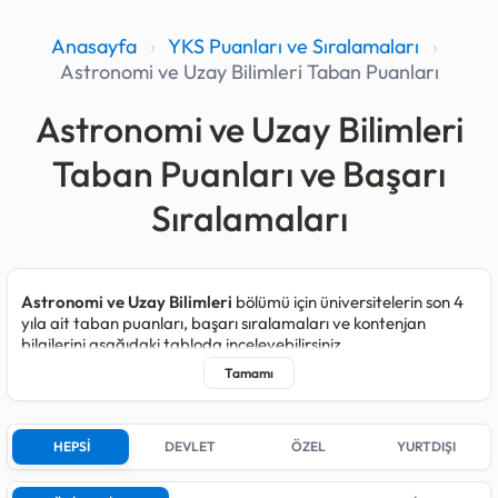
Anasayfa
›
YKS Puanları ve Sıralamaları
›
Astronomi ve Uzay Bilimleri Taban Puanları
Astronomi ve Uzay Bilimleri
Taban Puanları ve Başarı
Sıralamaları
Astronomi ve Uzay Bilimleri
bölümü için üniversitelerin son 4
yıla ait taban puanları, başarı sıralamaları ve kontenjan
bilgilerini aşağıdaki tabloda inceleyebilirsiniz.
Astronomi ve Uzay Bilimleri programı kapsamında 2025
yılında toplam
253
, 2024 yılında
252
, 2023 yılında
238
ve 2022
yılında
227
kişilik kontenjan açılmıştır.
HEPSİ
DEVLET
ÖZEL
YURTDIŞI
Son yerleştirmelerde bu bölüm için kontenjan açan;
5
farklı
Devlet üniversitesi bulunmaktadır.