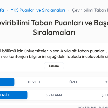
fa
›
YKS Puanları ve Sıralamaları
›
Çeviribilimi Taban 
viribilimi Taban Puanları ve Baş
Sıralamaları
i
bölümü için üniversitelerin son 4 yıla ait taban puanları,
ı ve kontenjan bilgilerini aşağıdaki tabloda inceleyebilirsi
mi programı kapsamında 2025 yılında toplam
128
, 2024 yı
da
94
ve 2022 yılında
96
kişilik kontenjan açılmıştır.
tirmelerde bu bölüm için kontenjan açan;
1
farklı Devlet
DEVLET
ÖZEL
Y
i,
1
farklı Özel üniversite bulunmaktadır.
ersiteleri arasında 2025 yılındaki en düşük sıralama sayıs
ERSİTE
SIRALAMA
ŞEH
arı derecesi)
1.220
ile BOĞAZİÇİ ÜNİVERSİTESİ (İstanbul
adır. En yüksek sıralama sayısı (en son yerleşen aday) i
KONTENJAN
PUAN