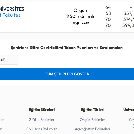
64
-
NİVERSİTESİ
Örgün
68
357,
 Fakültesi
%50 İndirimli
70
374,
İngilizce
70
399,
Şehirlere Göre Çeviribilimi Taban Puanları ve Sıralamaları
 (5)
TÜM ŞEHİRLERİ GÖSTER
Eğitim Süreleri
Eğitim Türleri
Ünive
ler
2 Yıllık Bölümler
Örgün Bölümler
Çev
er
Ön Lisans Bölümleri
Açıköğretim Bölümleri