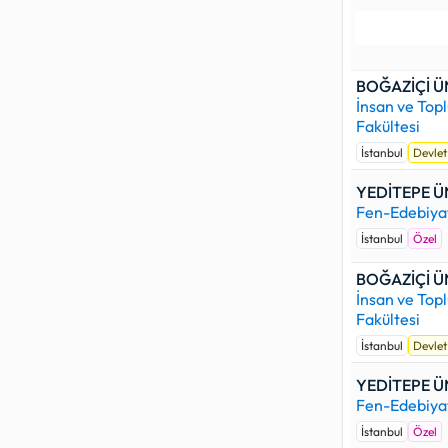
başarı sır
Özel üniver
başarı der
BOĞAZİÇİ Ü
programınd
İnsan ve Topl
YEDİTEPE Ü
Fakültesi
dolduramad
İstanbul
Devlet
barajını 
YEDİTEPE Ü
Aşağıdaki ü
Fen-Edebiyat
Whatsapp, 
İstanbul
Özel
gönderdiğin
BOĞAZİÇİ Ü
İnsan ve Topl
Fakültesi
İstanbul
Devlet
YEDİTEPE Ü
Fen-Edebiyat
İstanbul
Özel