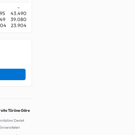
-
195
43.490
749
39.080
804
23.904
rsite Türüne Göre
iribilimi Devlet
Üniversiteleri