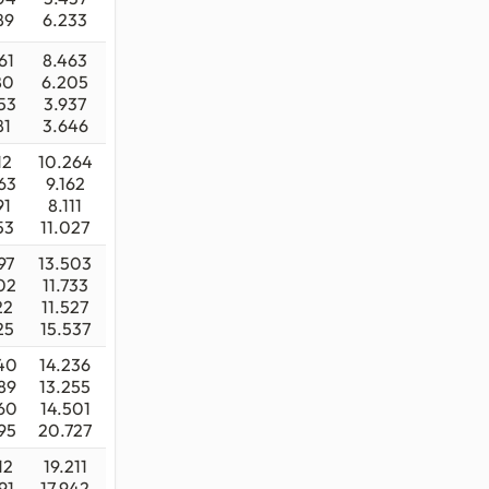
89
6.233
61
8.463
80
6.205
53
3.937
81
3.646
12
10.264
63
9.162
91
8.111
53
11.027
97
13.503
02
11.733
22
11.527
25
15.537
40
14.236
89
13.255
60
14.501
95
20.727
12
19.211
91
17.942