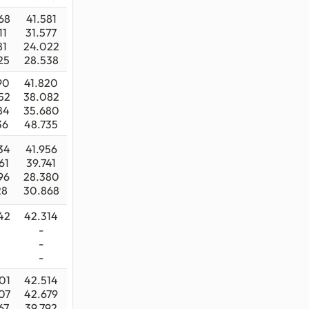
68
41.581
11
31.577
81
24.022
25
28.538
90
41.820
52
38.082
84
35.680
36
48.735
34
41.956
61
39.741
96
28.380
28
30.868
42
42.314
-
-
-
01
42.514
07
42.679
67
39.792