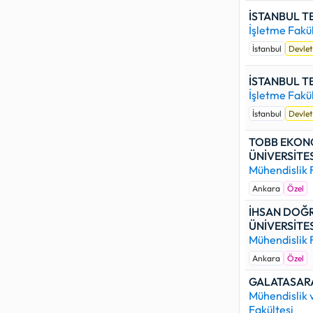
yer alan 
İSTANBUL T
kontenjanı
İşletme Fakül
yerleşmes
İstanbul
Devlet
Aşağıdaki ü
Whatsapp, 
İSTANBUL T
gönderdiğin
İşletme Fakül
İstanbul
Devlet
TOBB EKONO
ÜNİVERSİTES
Mühendislik 
Ankara
Özel
İHSAN DOĞR
ÜNİVERSİTES
Mühendislik 
Ankara
Özel
GALATASARA
Mühendislik 
Fakültesi