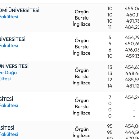
10
455,0
OMİ ÜNİVERSİTESİ
Örgün
10
460,1
Fakültesi
Burslu
10
491,7
İngilizce
11
484,2
5
454,7
İVERSİTESİ
Örgün
5
450,6
Fakültesi
Burslu
6
476,0
İngilizce
10
459,1
NİVERSİTESİ
13
454,6
Örgün
 ve Doğa
13
448,4
Burslu
ültesi
12
485,5
İngilizce
14
481,1
7
454,2
SİTESİ
Örgün
0
-
Fakültesi
Burslu
0
-
İngilizce
0
-
95
454,0
SİTESİ
Örgün
95
444,5
Fakültesi
İngilizce
90
470,9