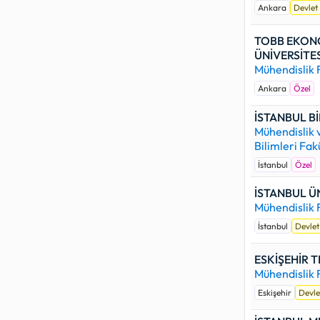
Ankara
Devlet
TOBB EKONO
ÜNİVERSİTES
Mühendislik 
Ankara
Özel
İSTANBUL Bİ
Mühendislik
Bilimleri Fak
İstanbul
Özel
İSTANBUL Ü
Mühendislik 
İstanbul
Devlet
ESKİŞEHİR T
Mühendislik 
Eskişehir
Devle