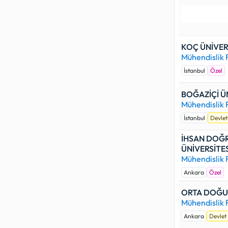
üniversites
bulunmakta
Devlet üniv
KOÇ ÜNİVER
yüksek baş
Mühendislik 
programınd
İstanbul
Özel
GAZİ ÜNİVE
üniversite
BOĞAZİÇİ Ü
durumunda
Mühendislik 
Özel üniver
İstanbul
Devlet
başarı der
İHSAN DOĞR
Buna karşı
ÜNİVERSİTES
ÜNİVERSİTE
Mühendislik 
üniversite
Ankara
Özel
durumunda
ORTA DOĞU 
Yurtdışı ün
Mühendislik 
yüksek baş
(Burslu) pr
Ankara
Devlet