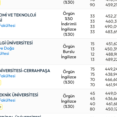
(%30)
90
459,2
Örgün
Mİ VE TEKNOLOJİ
33
452,2
%50
İ
33
460,3
İndirimli
Fakültesi
33
490,0
İngilizce
33
483,6
(%30)
LGİ ÜNİVERSİTESİ
15
451,6
Örgün
 ve Doğa
13
450,3
Burslu
ültesi
12
488,9
İngilizce
13
489,2
75
449,2
NİVERSİTESİ-CERRAHPAŞA
Örgün
75
438,9
Fakültesi
İngilizce
70
466,6
(%30)
70
461,9
45
449,0
EKNİK ÜNİVERSİTESİ
Örgün
45
436,6
Fakültesi
İngilizce
40
461,6
(%30)
t
80
450,1