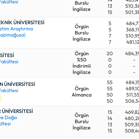
Fakültesi
Burslu
13
510,3
İngilizce
15
501,3
EKNİK ÜNİVERSİTESİ
5
484,7
Örgün
itim Araştırma
5
368,1
Burslu
Gazimağusa)
7
510,9
İngilizce
7
481,1
Örgün
20
484,3
SİTESİ
%50
0
-
Fakültesi
İndirimli
0
-
İngilizce
0
-
55
484,1
 ÜNİVERSİTESİ
Örgün
55
489,1
Fakültesi
Almanca
50
511,5
50
506,5
 ÜNİVERSİTESİ
15
469,8
Örgün
 ve Doğa
14
480,2
Burslu
ültesi
13
509,3
İngilizce
15
508,4