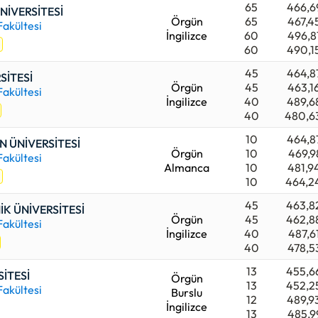
65
466,6
İVERSİTESİ
Örgün
65
467,4
Fakültesi
İngilizce
60
496,8
60
490,1
45
464,8
SİTESİ
Örgün
45
463,1
Fakültesi
İngilizce
40
489,6
40
480,6
10
464,8
 ÜNİVERSİTESİ
Örgün
10
469,9
Fakültesi
Almanca
10
481,9
10
464,2
45
463,8
İK ÜNİVERSİTESİ
Örgün
45
462,8
Fakültesi
İngilizce
40
487,6
40
478,5
13
455,6
SİTESİ
Örgün
13
452,2
Fakültesi
Burslu
12
489,9
İngilizce
13
485,9