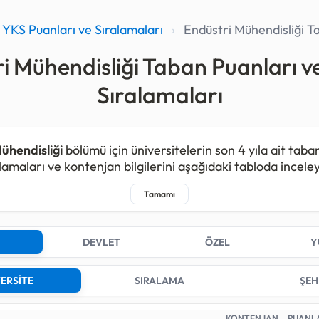
YKS Puanları ve Sıralamaları
›
Endüstri Mühendisliği T
i Mühendisliği Taban Puanları v
Sıralamaları
ühendisliği
bölümü için üniversitelerin son 4 yıla ait taba
lamaları ve kontenjan bilgilerini aşağıdaki tabloda inceleye
ühendisliği programı kapsamında 2025 yılında toplam
7.
95
, 2023 yılında
6.082
ve 2022 yılında
5.667
kişilik konte
DEVLET
ÖZEL
Y
ühendisliği bölümü için
300.000
başarı sırası şartı bulun
ayı bu bölümü tercih edebilmeniz için
300.000
başarı sı
ERSİTE
SIRALAMA
ŞEH
 olmanız gerekmektedir.
tirmelerde bu bölüm için kontenjan açan;
57
farklı Devlet
KONTENJAN
PUANL