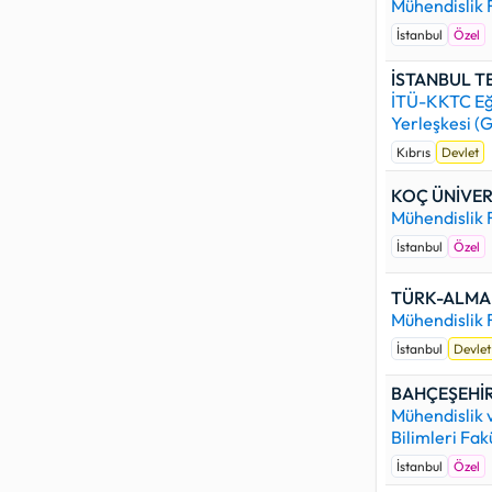
Mühendislik 
İstanbul
Özel
İSTANBUL T
İTÜ-KKTC Eğ
Yerleşkesi (
Kıbrıs
Devlet
KOÇ ÜNİVER
Mühendislik 
İstanbul
Özel
TÜRK-ALMAN
Mühendislik 
İstanbul
Devlet
BAHÇEŞEHİR
Mühendislik
Bilimleri Fak
İstanbul
Özel