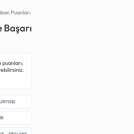
aban Puanları
e Başarı
n puanları,
bilirsiniz.
054
, 2024
njan
URTDIŞI
maktadır.
ralaması
İR
AR
SIRALAMA