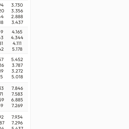
ı
94
3.730
ayların
20
3.356
muştur.
44
2.888
18
3.437
niz.
49
4.165
43
4.344
81
4.111
42
5.178
57
5.452
26
3.787
19
3.272
15
5.018
33
7.846
71
7.583
59
6.885
39
7.269
92
7.934
87
7.296
04
5.437