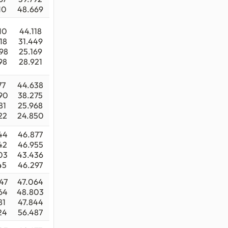
10
48.669
10
44.118
18
31.449
98
25.169
98
28.921
77
44.638
90
38.275
81
25.968
22
24.850
44
46.877
42
46.955
03
43.436
45
46.297
47
47.064
64
48.803
81
47.844
24
56.487