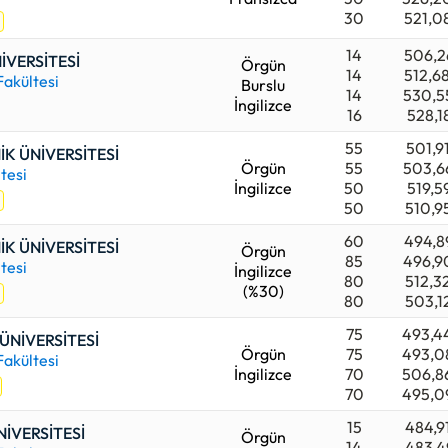
30
521,0
14
506,2
İVERSİTESİ
Örgün
14
512,6
Fakültesi
Burslu
14
530,5
İngilizce
16
528,1
55
501,9
İK ÜNİVERSİTESİ
Örgün
55
503,6
tesi
İngilizce
50
519,5
50
510,9
60
494,8
İK ÜNİVERSİTESİ
Örgün
85
496,9
tesi
İngilizce
80
512,3
(%30)
80
503,1
75
493,4
ÜNİVERSİTESİ
Örgün
75
493,0
Fakültesi
İngilizce
70
506,8
70
495,0
15
484,9
NİVERSİTESİ
Örgün
14
483,4