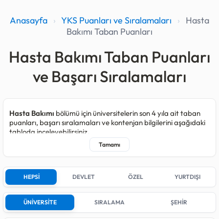
Anasayfa
›
YKS Puanları ve Sıralamaları
›
Hasta
Bakımı Taban Puanları
Hasta Bakımı Taban Puanları
ve Başarı Sıralamaları
Hasta Bakımı
bölümü için üniversitelerin son 4 yıla ait taban
puanları, başarı sıralamaları ve kontenjan bilgilerini aşağıdaki
tabloda inceleyebilirsiniz.
Hasta Bakımı programı kapsamında 2025 yılında toplam
120
,
2024 yılında
80
, 2023 yılında
80
ve 2022 yılında
80
kişilik
kontenjan açılmıştır.
HEPSİ
DEVLET
ÖZEL
YURTDIŞI
Son yerleştirmelerde bu bölüm için kontenjan açan;
3
farklı
Devlet üniversitesi bulunmaktadır.
ÜNİVERSİTE
SIRALAMA
ŞEHİR
Devlet üniversiteleri arasında 2025 yılındaki en düşük sıralama
sayısı (en yüksek başarı derecesi)
847.438
ile SAĞLIK