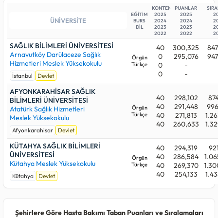
BİLİMLERİ ÜNİVERSİTESİ (İstanbul) programındadır. En
KONTENJAN
PUANLAR
SIR
EĞİTİM
2025
2025
2
yüksek sıralama sayısı (en son yerleşen aday) ise
921.172
başarı
BURS
2024
2024
2
sırasıyla KÜTAHYA SAĞLIK BİLİMLERİ ÜNİVERSİTESİ
DİL
2023
2023
2
2022
2022
2
(Kütahya) bünyesindedir.
SAĞLIK BİLİMLERİ ÜNİVERSİTESİ
40
300,325
847
Aşağıdaki üniversitelerden beğendiklerinizi favori listenize
Arnavutköy Darülaceze Sağlık
0
295,076
947
Örgün
alabilirsiniz. Whatsapp, telegram v.b uygulamalardan
Hizmetleri Meslek Yüksekokulu
Türkçe
0
-
istediklerinize listenizi gönderdiğinizde onlarda da aynı liste
0
-
İstanbul
Devlet
görebilirler.
AFYONKARAHİSAR SAĞLIK
40
298,102
874
BİLİMLERİ ÜNİVERSİTESİ
40
291,448
996
Örgün
Atatürk Sağlık Hizmetleri
Türkçe
40
271,813
1.26
Meslek Yüksekokulu
40
260,633
1.32
Afyonkarahisar
Devlet
KÜTAHYA SAĞLIK BİLİMLERİ
40
294,319
921
ÜNİVERSİTESİ
40
286,584
1.06
Örgün
Kütahya Meslek Yüksekokulu
Türkçe
40
269,370
1.30
40
254,133
1.43
Kütahya
Devlet
Şehirlere Göre Hasta Bakımı Taban Puanları ve Sıralamaları