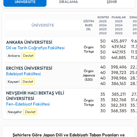
ÜNİVERSİTE
SIRALAMA
ŞEHİR
Devlet üniversiteleri arasında 2025 yılındaki en düşük sıralama
sayısı (en yüksek başarı derecesi)
9.639
ile ANKARA
ÜNİVERSİTESİ (Ankara) programındadır. En yüksek sıralama
KONTENJAN
PUANLAR
SIR
EĞİTİM
2025
2025
20
sayısı (en son yerleşen aday) ise
27.711
başarı sırasıyla
BURS
2024
2024
20
NEVŞEHİR HACI BEKTAŞ VELİ ÜNİVERSİTESİ (Nevşehir)
DİL
2023
2023
20
2022
2022
20
bünyesindedir.
50
435,897
9.
ANKARA ÜNİVERSİTESİ
Aşağıdaki üniversitelerden beğendiklerinizi favori listenize
50
439,162
11.
Dil ve Tarih Coğrafya Fakültesi
Örgün
alabilirsiniz. Whatsapp, telegram v.b uygulamalardan
Türkçe
50
447,193
11.
Ankara
Devlet
istediklerinize listenizi gönderdiğinizde onlarda da aynı liste
50
441,885
11.
görebilirler.
40
398,496
22.
ERCİYES ÜNİVERSİTESİ
Örgün
40
398,723
25.
Edebiyat Fakültesi
Japonca
40
398,986
28.
(%30)
Kayseri
Devlet
40
386,163
28.
NEVŞEHİR HACI BEKTAŞ VELİ
35
385,211
27.
ÜNİVERSİTESİ
35
382,768
31.
Örgün
Fen-Edebiyat Fakültesi
Türkçe
30
382,393
35.
30
368,385
35.
Nevşehir
Devlet
Şehirlere Göre Japon Dili ve Edebiyatı Taban Puanları ve