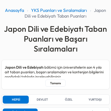
Anasayfa
›
YKS Puanları ve Sıralamaları
›
Japon
Dili ve Edebiyatı Taban Puanları
Japon Dili ve Edebiyatı Taban
Puanları ve Başarı
Sıralamaları
Japon Dili ve Edebiyatı
bölümü için üniversitelerin son 4 yıla
ait taban puanları, başarı sıralamaları ve kontenjan bilgilerini
aşağıdaki tabloda inceleyebilirsiniz.
Japon Dili ve Edebiyatı programı kapsamında 2025 yılında
toplam
125
, 2024 yılında
125
, 2023 yılında
120
ve 2022 yılında
120
kişilik kontenjan açılmıştır.
HEPSİ
DEVLET
ÖZEL
YURTDIŞI
Son yerleştirmelerde bu bölüm için kontenjan açan;
3
farklı
Devlet üniversitesi bulunmaktadır.