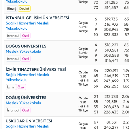
Yüksekokulu
Türkçe
70
311,285
75
70
314,557
65
Elazığ
Devlet
İSTANBUL GELİŞİM ÜNİVERSİTESİ
6
319,735
63
Sağlık Hizmetleri Meslek
Örgün
7
316,703
68
Burslu
Yüksekokulu
9
308,948
78
Türkçe
10
323,333
57
İstanbul
Özel
4
318,221
65
DOĞUŞ ÜNİVERSİTESİ
Örgün
9
310,581
75
Meslek Yüksekokulu
Burslu
9
308,588
78
Türkçe
İstanbul
Özel
9
316,441
63
İZMİR TINAZTEPE ÜNİVERSİTESİ
34
220,911
1.9
Örgün
Sağlık Hizmetleri Meslek
45
246,519
1.7
%50
Yüksekokulu
İndirimli
45
243,499
1.7
Türkçe
39
242,253
1.6
İzmir
Özel
21
212,783
2.0
DOĞUŞ ÜNİVERSİTESİ
Örgün
55
191,515
2.6
Meslek Yüksekokulu
%50
İndirimli
55
208,438
2.4
İstanbul
Özel
Türkçe
51
226,435
2.0
ÜSKÜDAR ÜNİVERSİTESİ
67
181,531
2.2
Örgün
Sağlık Hizmetleri Meslek
61
245,277
1.7
%50