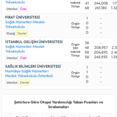
Yüksekokulu
İndirimli
61
244,008
1.7
Türkçe
68
261,180
1.3
İstanbul
Özel
FIRAT ÜNİVERSİTESİ
1
-
Sağlık Hizmetleri Meslek
0
-
Örgün
Yüksekokulu
Türkçe
0
-
0
-
Elazığ
Devlet
İSTANBUL GELİŞİM ÜNİVERSİTESİ
38
-
Örgün
Sağlık Hizmetleri Meslek
48
208,957
2.3
%50
Yüksekokulu
İndirimli
58
204,895
2.4
Türkçe
58
245,935
1.5
İstanbul
Özel
SAĞLIK BİLİMLERİ ÜNİVERSİTESİ
1
-
Hamidiye Sağlık Hizmetleri
1
-
Örgün
Meslek Yüksekokulu (İstanbul)
Türkçe
0
-
0
-
İstanbul
Devlet
Şehirlere Göre Otopsi Yardımcılığı Taban Puanları ve
Sıralamaları