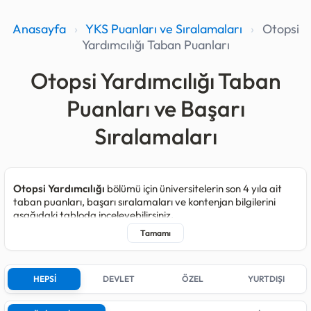
Anasayfa
›
YKS Puanları ve Sıralamaları
›
Otopsi
Yardımcılığı Taban Puanları
Otopsi Yardımcılığı Taban
Puanları ve Başarı
Sıralamaları
Otopsi Yardımcılığı
bölümü için üniversitelerin son 4 yıla ait
taban puanları, başarı sıralamaları ve kontenjan bilgilerini
aşağıdaki tabloda inceleyebilirsiniz.
Otopsi Yardımcılığı programı kapsamında 2025 yılında toplam
282
, 2024 yılında
373
, 2023 yılında
384
ve 2022 yılında
384
kişilik kontenjan açılmıştır.
HEPSİ
DEVLET
ÖZEL
YURTDIŞI
Son yerleştirmelerde bu bölüm için kontenjan açan;
2
farklı
Devlet üniversitesi,
4
farklı Özel üniversite bulunmaktadır.