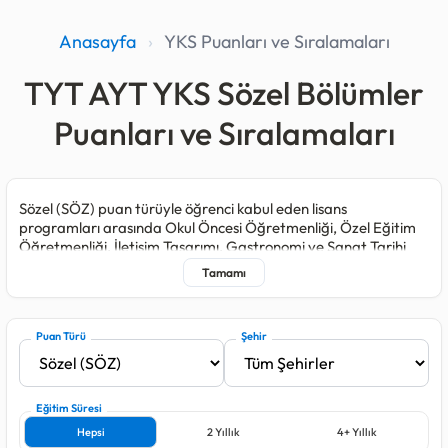
Anasayfa
›
YKS Puanları ve Sıralamaları
TYT AYT YKS Sözel Bölümler
Puanları ve Sıralamaları
Sözel (SÖZ) puan türüyle öğrenci kabul eden lisans
programları arasında Okul Öncesi Öğretmenliği, Özel Eğitim
Öğretmenliği, İletişim Tasarımı, Gastronomi ve Sanat Tarihi
gibi popüler bölümler bulunmaktadır.
Sözel puanınız hesaplanırken TYT sınavının yanı sıra AYT
sınavındaki Türk Dili ve Edebiyatı-Sosyal Bilimler-1 ile Sosyal
Bilimler-2 testleri en yüksek katsayılı ağırlığa sahiptir.
Puan Türü
Şehir
Öğretmenlik programlarını tercih etmek isteyen adayların
sözel puan türünde ilk 300 bin başarı sırası barajının içinde yer
alması gerekmektedir.
Eğitim Süresi
Hepsi
2 Yıllık
4+ Yıllık
Bu kategoride en başarılı (en düşük sıralamaya sahip) ilk 5