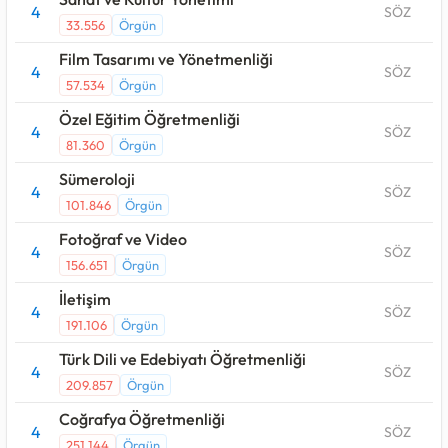
4
SÖZ
33.556
Örgün
Film Tasarımı ve Yönetmenliği
4
SÖZ
57.534
Örgün
Özel Eğitim Öğretmenliği
4
SÖZ
81.360
Örgün
Sümeroloji
4
SÖZ
101.846
Örgün
Fotoğraf ve Video
4
SÖZ
156.651
Örgün
İletişim
4
SÖZ
191.106
Örgün
Türk Dili ve Edebiyatı Öğretmenliği
4
SÖZ
209.857
Örgün
Coğrafya Öğretmenliği
4
SÖZ
251.144
Örgün