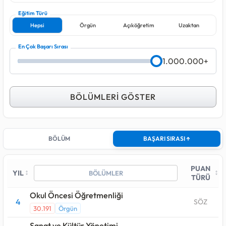
bölüm sırasıyla şunlardır:
Okul Öncesi Öğretmenliği, Sanat ve
Eğitim Türü
Kültür Yönetimi, Film Tasarımı ve Yönetmenliği, Özel Eğitim
Öğretmenliği, Sümeroloji
Hepsi
Örgün
.
Açıköğretim
Uzaktan
Yukarıdaki tablodan ilgili bölümlerin son 4 yıllık taban puan ve
En Çok Başarı Sırası
sıralama değişimlerini görebilir, filtreleri kullanarak aramanızı
1.000.000+
daraltabilirsiniz.
BÖLÜMLERİ GÖSTER
BÖLÜM
BAŞARI SIRASI ↑
PUAN
↕
↕
YIL
TÜRÜ
Okul Öncesi Öğretmenliği
4
SÖZ
30.191
Örgün
Sanat ve Kültür Yönetimi