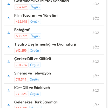
Gastronomi ve Mutfak Sanatları
4
SÖZ
384.496
Örgün
Film Tasarımı ve Yönetimi
4
SÖZ
452.975
Örgün
Fotoğraf
4
SÖZ
608.793
Örgün
Tiyatro Eleştirmenliği ve Dramaturji
4
SÖZ
612.259
Örgün
Çerkez Dili ve Kültürü
4
SÖZ
701.926
Örgün
Sinema ve Televizyon
4
SÖZ
711.349
Örgün
Kürt Dili ve Edebiyatı
4
SÖZ
771.525
Örgün
Geleneksel Türk Sanatları
4
SÖZ