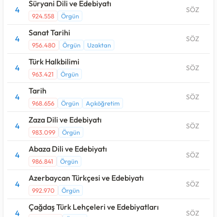
Süryani Dili ve Edebiyatı
4
SÖZ
924.558
Örgün
Sanat Tarihi
4
SÖZ
956.480
Örgün
Uzaktan
Türk Halkbilimi
4
SÖZ
963.421
Örgün
Tarih
4
SÖZ
968.656
Örgün
Açıköğretim
Zaza Dili ve Edebiyatı
4
SÖZ
983.099
Örgün
Abaza Dili ve Edebiyatı
4
SÖZ
986.841
Örgün
Azerbaycan Türkçesi ve Edebiyatı
4
SÖZ
992.970
Örgün
Çağdaş Türk Lehçeleri ve Edebiyatları
4
SÖZ