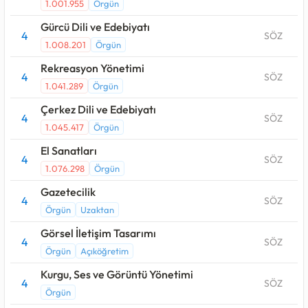
1.001.955
Örgün
Gürcü Dili ve Edebiyatı
4
SÖZ
1.008.201
Örgün
Rekreasyon Yönetimi
4
SÖZ
1.041.289
Örgün
Çerkez Dili ve Edebiyatı
4
SÖZ
1.045.417
Örgün
El Sanatları
4
SÖZ
1.076.298
Örgün
Gazetecilik
4
SÖZ
Örgün
Uzaktan
Görsel İletişim Tasarımı
4
SÖZ
Örgün
Açıköğretim
Kurgu, Ses ve Görüntü Yönetimi
4
SÖZ
Örgün