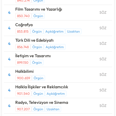
840.274
Örgün
Film Tasarımı ve Yazarlığı
4
SÖZ
850.740
Örgün
Coğrafya
4
SÖZ
853.815
Örgün
Açıköğretim
Uzaktan
Türk Dili ve Edebiyatı
4
SÖZ
856.748
Örgün
Açıköğretim
İletişim ve Tasarımı
4
SÖZ
899.150
Örgün
Halkbilimi
4
SÖZ
900.659
Örgün
Halkla İlişkiler ve Reklamcılık
4
SÖZ
901.540
Örgün
Açıköğretim
Radyo, Televizyon ve Sinema
4
SÖZ
907.207
Örgün
Uzaktan