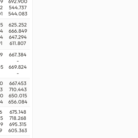
49
692.900
92
544.737
01
544.083
95
625.252
54
666.849
24
647.294
1
611.807
79
667.384
-
05
669.824
-
70
667.453
93
710.443
20
650.015
84
656.084
6
675.148
45
718.268
49
695.315
9
605.363