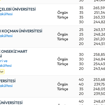
30
247,49
35
265,5
 ÇELEBİ ÜNİVERSİTESİ
Örgün
35
251,34
akültesi
Türkçe
35
263,3
30
244,8
25
263,5
I KOÇMAN ÜNİVERSİTESİ
Örgün
25
248,26
akültesi
Türkçe
20
261,2
20
244,51
 ONSEKİZ MART
30
258,8
İ
Örgün
30
246,8
ri ve
Türkçe
30
254,4
akültesi
20
243,4
let
40
253,6
ERSİTESİ
Örgün
40
239,75
akültesi
Türkçe
35
248,0
20
239,5
40
248,67
NİVERSİTESİ