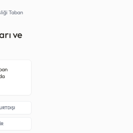
liği Taban
arı ve
aban
oda
582
, 2024
ılmıştır.
URTDIŞI
İR
ı (en