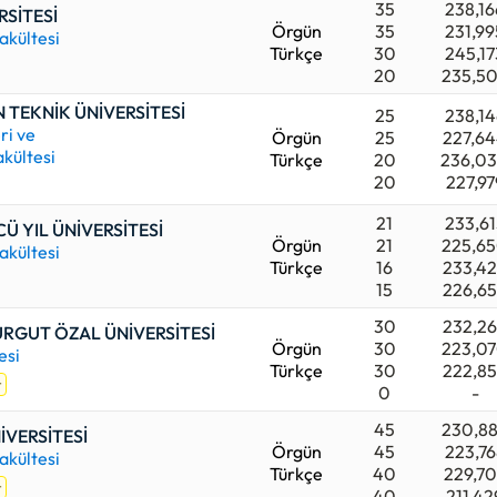
35
238,16
RSİTESİ
Örgün
35
231,99
akültesi
Türkçe
30
245,17
20
235,5
 TEKNİK ÜNİVERSİTESİ
25
238,14
ri ve
Örgün
25
227,6
akültesi
Türkçe
20
236,0
20
227,97
21
233,61
Ü YIL ÜNİVERSİTESİ
Örgün
21
225,6
akültesi
Türkçe
16
233,4
15
226,6
30
232,2
RGUT ÖZAL ÜNİVERSİTESİ
Örgün
30
223,0
esi
Türkçe
30
222,8
t
0
-
45
230,8
İVERSİTESİ
Örgün
45
223,76
akültesi
Türkçe
40
229,7
t
40
211,42