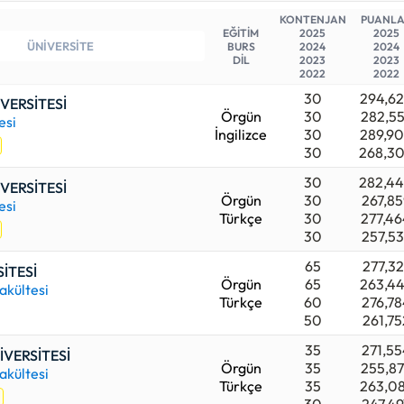
arı derecesi)
329.183
ile ANKARA ÜNİVERSİTESİ (Ankara
KONTENJAN
PUANL
adır. En yüksek sıralama sayısı (en son yerleşen aday) i
EĞİTİM
2025
2025
BURS
2024
2024
asıyla MUNZUR ÜNİVERSİTESİ (Tunceli) bünyesindedir.
DİL
2023
2023
2022
2022
niversitelerden beğendiklerinizi favori listenize alabilirsi
30
294,6
VERSİTESİ
telegram v.b uygulamalardan istediklerinize listenizi
Örgün
30
282,5
esi
izde onlarda da aynı liste görebilirler.
İngilizce
30
289,9
30
268,3
30
282,4
VERSİTESİ
Örgün
30
267,85
esi
Türkçe
30
277,46
30
257,53
65
277,32
İTESİ
Örgün
65
263,4
akültesi
Türkçe
60
276,78
50
261,75
35
271,55
İVERSİTESİ
Örgün
35
255,8
akültesi
Türkçe
35
263,0