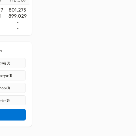
27
801.275
1
899.029
-
-
ı
azığ (1)
atya (1)
nop (1)
mir (3)