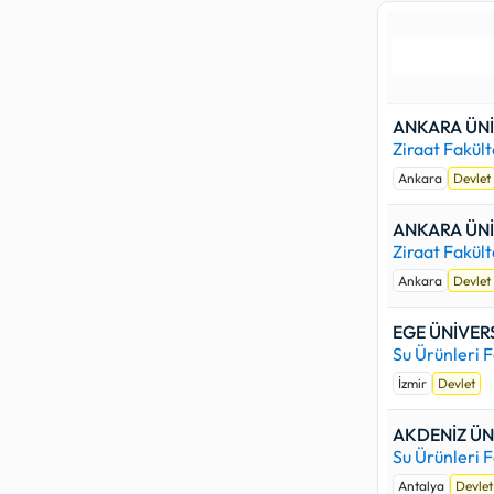
yüksek baş
programınd
başarı sır
Aşağıdaki ü
ANKARA ÜNİ
Whatsapp, 
Ziraat Fakült
gönderdiğin
Ankara
Devlet
ANKARA ÜNİ
Ziraat Fakült
Ankara
Devlet
EGE ÜNİVERS
Su Ürünleri F
İzmir
Devlet
AKDENİZ ÜN
Su Ürünleri F
Antalya
Devlet