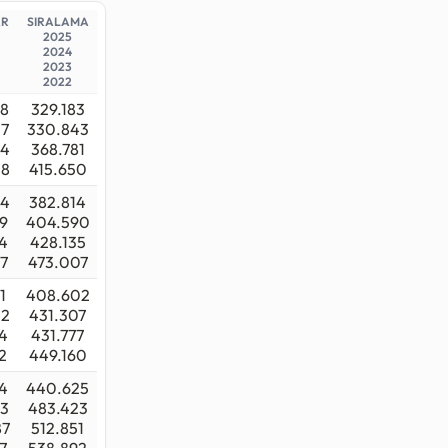
)
AR
SIRALAMA
se
801.275
2025
2024
2023
2022
niz.
28
329.183
57
330.843
04
368.781
08
415.650
44
382.814
9
404.590
4
428.135
7
473.007
1
408.602
42
431.307
4
431.777
2
449.160
4
440.625
73
483.423
87
512.851