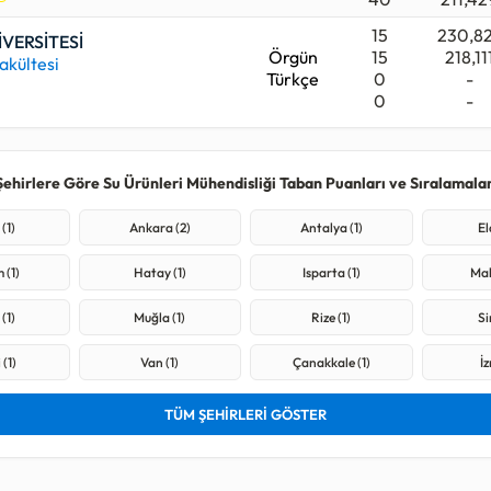
15
230,8
VERSİTESİ
Örgün
15
218,11
akültesi
Türkçe
0
-
0
-
Şehirlere Göre Su Ürünleri Mühendisliği Taban Puanları ve Sıralamalar
(1)
Ankara (2)
Antalya (1)
El
 (1)
Hatay (1)
Isparta (1)
Mal
(1)
Muğla (1)
Rize (1)
Si
 (1)
Van (1)
Çanakkale (1)
İz
TÜM ŞEHİRLERİ GÖSTER