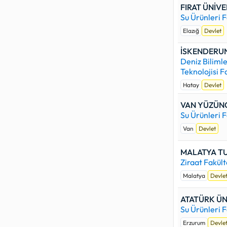
FIRAT ÜNİVE
Su Ürünleri F
Elazığ
Devlet
İSKENDERUN
Deniz Bilimle
Teknolojisi F
Hatay
Devlet
VAN YÜZÜNC
Su Ürünleri F
Van
Devlet
MALATYA TU
Ziraat Fakült
Malatya
Devle
ATATÜRK ÜN
Su Ürünleri F
Erzurum
Devle