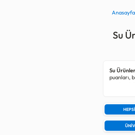
Anasayfa
Su Ür
Su Ürünler
puanları, b
inceleyebili
Su Ürünler
yılında
582
HEPSİ
Son yerleş
üniversite
ÜNİV
Devlet üniv