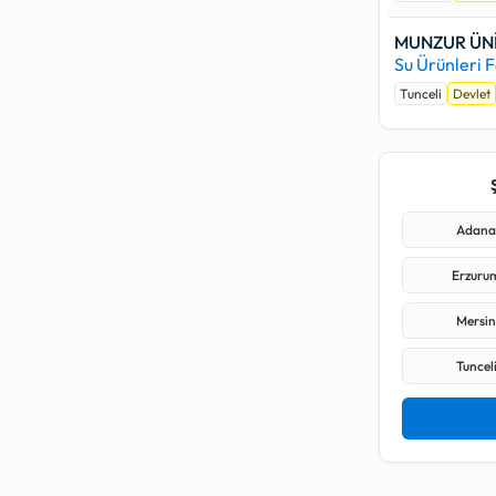
MUNZUR ÜNİ
Su Ürünleri F
Tunceli
Devlet
Adana 
Erzurum
Mersin 
Tunceli