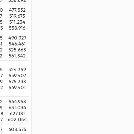
7
538.892
90
477.532
7
519.673
35
511.234
25
558.916
75
490.927
1
546.461
02
525.663
2
561.342
55
524.359
47
559.407
39
575.338
62
569.401
82
564.958
9
631.036
58
627.181
07
602.054
7
608.575