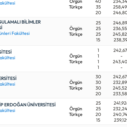
Örgün
40
234,3
akültesi
Türkçe
35
258,4
20
246,8
GULAMALI BİLİMLER
25
246,8
İ
Örgün
25
236,5
ünleri Fakültesi
Türkçe
25
245,8
15
238,39
1
242,6
İTESİ
Örgün
1
-
akültesi
Türkçe
1
243,4
1
-
30
242,6
RSİTESİ
Örgün
30
232,8
akültesi
Türkçe
30
245,5
20
233,5
25
241,92
İP ERDOĞAN ÜNİVERSİTESİ
Örgün
25
232,2
akültesi
Türkçe
20
240,7
15
239,12