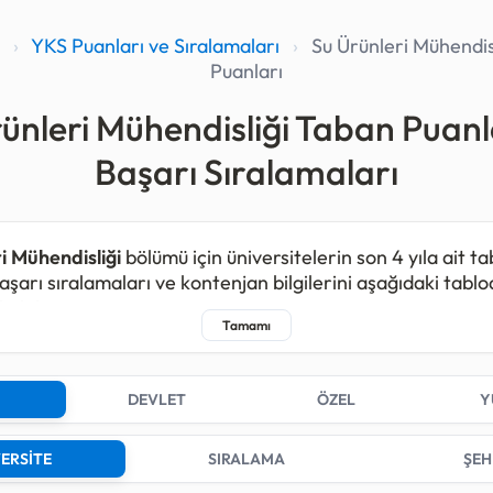
›
YKS Puanları ve Sıralamaları
›
Su Ürünleri Mühendis
Puanları
ünleri Mühendisliği Taban Puanl
Başarı Sıralamaları
i Mühendisliği
bölümü için üniversitelerin son 4 yıla ait t
aşarı sıralamaları ve kontenjan bilgilerini aşağıdaki tabl
rsiniz.
i Mühendisliği programı kapsamında 2025 yılında toplam
, 2023 yılında
522
ve 2022 yılında
396
kişilik kontenjan aç
DEVLET
ÖZEL
Y
tirmelerde bu bölüm için kontenjan açan;
17
farklı Devlet
si bulunmaktadır.
ERSİTE
SIRALAMA
ŞEH
ersiteleri arasında 2025 yılındaki en düşük sıralama sayıs