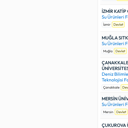
İZMİR KATİP
Su Ürünleri F
İzmir
Devlet
MUĞLA SITK
Su Ürünleri F
Muğla
Devlet
ÇANAKKALE
ÜNİVERSİTES
Deniz Bilimle
Teknolojisi F
Çanakkale
Dev
MERSİN ÜNİV
Su Ürünleri F
Mersin
Devlet
ÇUKUROVA Ü