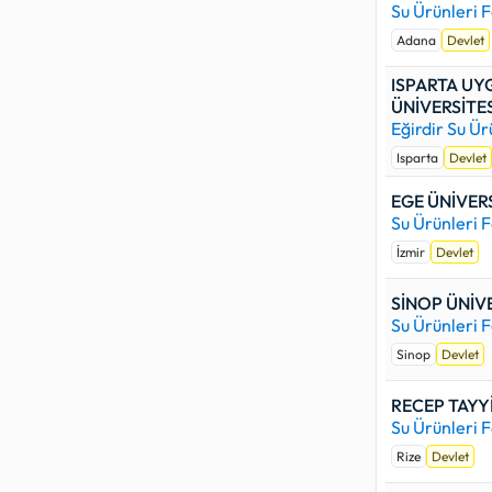
Su Ürünleri F
Adana
Devlet
ISPARTA UY
ÜNİVERSİTES
Eğirdir Su Ür
Isparta
Devlet
EGE ÜNİVERS
Su Ürünleri F
İzmir
Devlet
SİNOP ÜNİVE
Su Ürünleri F
Sinop
Devlet
RECEP TAYY
Su Ürünleri F
Rize
Devlet