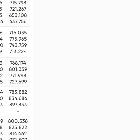
6
715.798
5
721.267
3
653.108
06
637.756
6
716.035
44
775.965
30
743.759
9
713.224
3
768.174
50
801.359
22
771.998
55
727.699
64
783.882
70
834.686
53
897.833
-
89
800.538
8
825.822
03
814.462
9
912.507