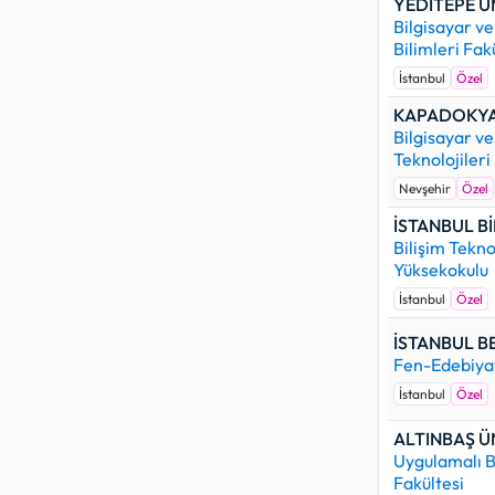
YEDİTEPE Ü
Bilgisayar ve
Bilimleri Fak
İstanbul
Özel
KAPADOKYA 
Bilgisayar ve
Teknolojileri
Nevşehir
Özel
İSTANBUL Bİ
Bilişim Tekno
Yüksekokulu
İstanbul
Özel
İSTANBUL B
Fen-Edebiyat
İstanbul
Özel
ALTINBAŞ Ü
Uygulamalı B
Fakültesi