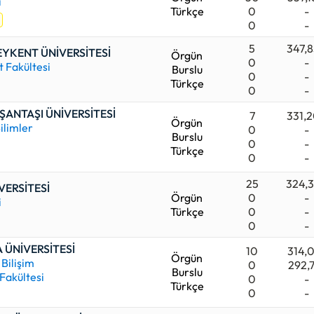
i
Türkçe
0
-
0
-
5
347,
EYKENT ÜNİVERSİTESİ
Örgün
0
-
 Fakültesi
Burslu
0
-
Türkçe
0
-
ŞANTAŞI ÜNİVERSİTESİ
7
331,
Örgün
ilimler
0
-
Burslu
0
-
Türkçe
0
-
25
324,
VERSİTESİ
Örgün
0
-
i
Türkçe
0
-
0
-
ÜNİVERSİTESİ
10
314,
Örgün
 Bilişim
0
292,
Burslu
 Fakültesi
0
-
Türkçe
0
-