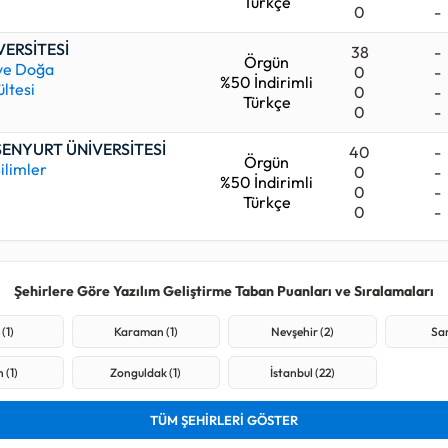
Türkçe
0
-
VERSİTESİ
38
-
Örgün
 ve Doğa
0
-
%50 İndirimli
ültesi
0
-
Türkçe
0
-
SENYURT ÜNİVERSİTESİ
40
-
Örgün
ilimler
0
-
%50 İndirimli
0
-
Türkçe
0
-
Şehirlere Göre Yazılım Geliştirme Taban Puanları ve Sıralamaları
(1)
Karaman (1)
Nevşehir (2)
Sam
 (1)
Zonguldak (1)
İstanbul (22)
TÜM ŞEHİRLERİ GÖSTER