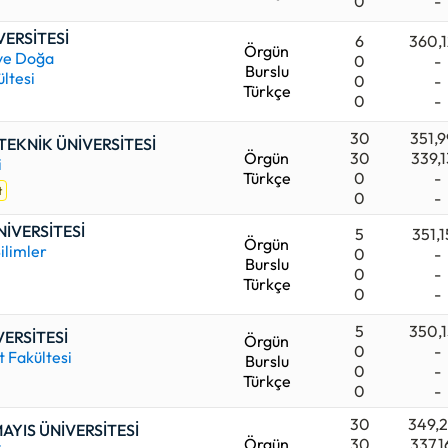
0
-
VERSİTESİ
6
360,
Örgün
 ve Doğa
0
-
Burslu
ültesi
0
-
Türkçe
0
-
30
351,
TEKNİK ÜNİVERSİTESİ
Örgün
30
339,
i
Türkçe
0
-
t
0
-
NİVERSİTESİ
5
351,1
Örgün
ilimler
0
-
Burslu
0
-
Türkçe
0
-
5
350,
ERSİTESİ
Örgün
0
-
 Fakültesi
Burslu
0
-
Türkçe
0
-
30
349,
YIS ÜNİVERSİTESİ
Örgün
30
337,