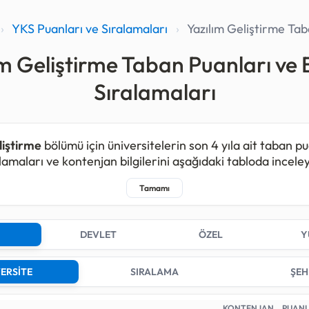
›
YKS Puanları ve Sıralamaları
›
Yazılım Geliştirme Tab
ım Geliştirme Taban Puanları ve 
Sıralamaları
liştirme
bölümü için üniversitelerin son 4 yıla ait taban pu
lamaları ve kontenjan bilgilerini aşağıdaki tabloda inceleye
liştirme programı kapsamında 2025 yılında toplam
727
, 
, 2023 yılında
63
ve 2022 yılında
0
kişilik kontenjan açılmı
tirmelerde bu bölüm için kontenjan açan;
5
farklı Devlet
DEVLET
ÖZEL
Y
i,
11
farklı Özel üniversite bulunmaktadır.
ersiteleri arasında 2025 yılındaki en düşük sıralama sayıs
ERSİTE
SIRALAMA
ŞEH
arı derecesi)
170.489
ile KARADENİZ TEKNİK ÜNİVERSİ
programındadır. En yüksek sıralama sayısı (en son yerleşe
KONTENJAN
PUAN