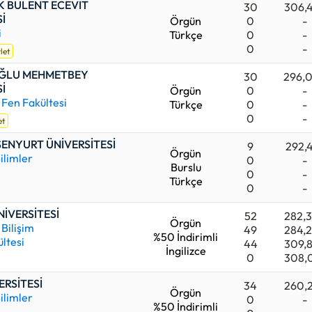
 BÜLENT ECEVİT
30
306,
İ
Örgün
0
-
i
Türkçe
0
-
0
-
let
ĞLU MEHMETBEY
30
296,
İ
Örgün
0
-
Fen Fakültesi
Türkçe
0
-
0
-
et
SENYURT ÜNİVERSİTESİ
9
292,
Örgün
ilimler
0
-
Burslu
0
-
Türkçe
0
-
NİVERSİTESİ
52
282,
Örgün
 Bilişim
49
284,
%50 İndirimli
ültesi
44
309,
İngilizce
0
308,
ERSİTESİ
34
260,
Örgün
ilimler
0
-
%50 İndirimli