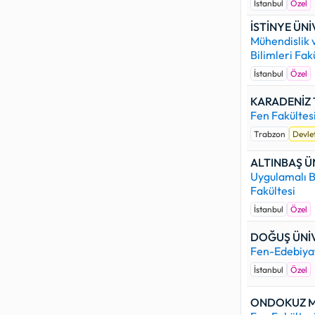
İstanbul
Özel
İSTİNYE ÜNİ
Mühendislik
Bilimleri Fak
İstanbul
Özel
KARADENİZ 
Fen Fakültes
Trabzon
Devle
ALTINBAŞ Ü
Uygulamalı B
Fakültesi
İstanbul
Özel
DOĞUŞ ÜNİV
Fen-Edebiyat
İstanbul
Özel
ONDOKUZ MA