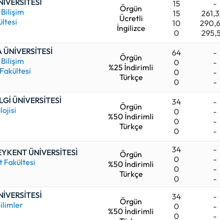
NİVERSİTESİ
15
-
Örgün
 Bilişim
15
261,
Ücretli
ültesi
10
290,
İngilizce
0
295,
ÜNİVERSİTESİ
64
-
Örgün
 Bilişim
0
-
%25 İndirimli
 Fakültesi
0
-
Türkçe
0
-
LGİ ÜNİVERSİTESİ
34
-
Örgün
lojisi
0
-
%50 İndirimli
0
-
Türkçe
0
-
34
-
EYKENT ÜNİVERSİTESİ
Örgün
0
-
 Fakültesi
%50 İndirimli
0
-
Türkçe
0
-
NİVERSİTESİ
34
-
Örgün
ilimler
0
-
%50 İndirimli
0
-