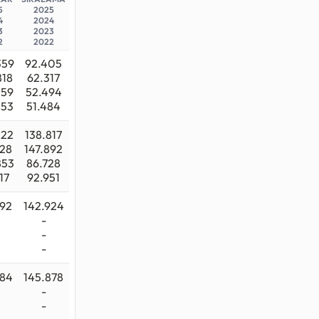
ESİ
5
2025
4
2024
3
2023
2
2022
(en yüksek
359
92.405
lu)
818
62.317
r alan
259
52.494
853
51.484
ayların
muştur.
522
138.817
128
147.892
niz.
853
86.728
17
92.951
892
142.924
-
-
-
984
145.878
-
-