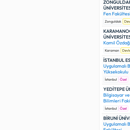
ZONGULDAK
ÜNİVERSİTES
Fen Fakültes
Zonguldak
Dev
KARAMANO
ÜNİVERSİTES
Kamil Özdağ 
Karaman
Devl
İSTANBUL E
Uygulamalı B
Yüksekokulu
İstanbul
Özel
YEDİTEPE Ü
Bilgisayar ve
Bilimleri Fak
İstanbul
Özel
BİRUNİ ÜNİV
Uygulamalı B
Fakültesi