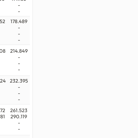
-
-
852
178.489
-
-
-
208
214.849
-
-
-
324
232.395
-
-
-
072
261.523
781
290.119
-
-