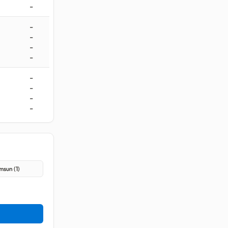
-
-
-
-
-
-
-
-
-
sun (1)