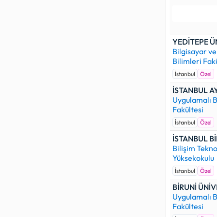
323.531
ba
(Karaman) 
Özel üniver
YEDİTEPE Ü
başarı der
Bilgisayar ve
programınd
Bilimleri Fak
İSTANBUL A
İstanbul
Özel
kontenjanı
İSTANBUL A
yerleşmes
Uygulamalı B
Fakültesi
Aşağıdaki ü
Whatsapp, 
İstanbul
Özel
gönderdiğin
İSTANBUL Bİ
Bilişim Tekno
Yüksekokulu
İstanbul
Özel
BİRUNİ ÜNİV
Uygulamalı B
Fakültesi