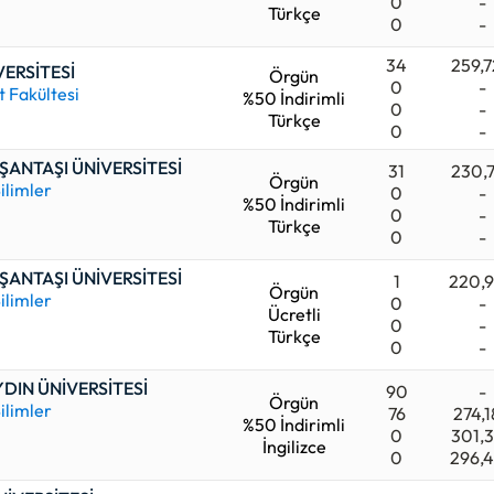
0
-
Türkçe
0
-
34
259,
ERSİTESİ
Örgün
0
-
 Fakültesi
%50 İndirimli
0
-
Türkçe
0
-
ŞANTAŞI ÜNİVERSİTESİ
31
230,
Örgün
ilimler
0
-
%50 İndirimli
0
-
Türkçe
0
-
ŞANTAŞI ÜNİVERSİTESİ
1
220,
Örgün
ilimler
0
-
Ücretli
0
-
Türkçe
0
-
YDIN ÜNİVERSİTESİ
90
-
Örgün
ilimler
76
274,
%50 İndirimli
0
301,
İngilizce
0
296,