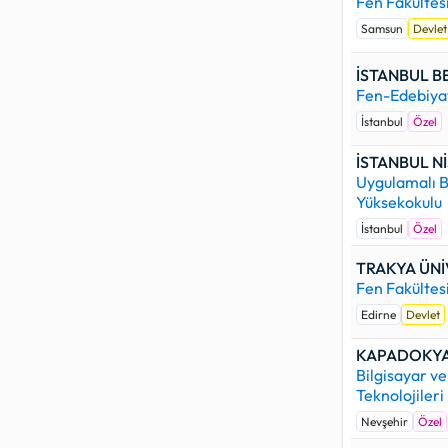
Fen Fakültes
Samsun
Devlet
İSTANBUL B
Fen-Edebiyat
İstanbul
Özel
İSTANBUL Nİ
Uygulamalı B
Yüksekokulu
İstanbul
Özel
TRAKYA ÜNİ
Fen Fakültes
Edirne
Devlet
KAPADOKYA 
Bilgisayar ve
Teknolojileri
Nevşehir
Özel