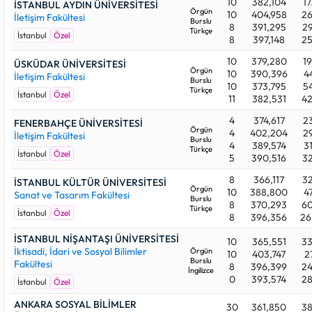
10
382,104
17
İSTANBUL AYDIN ÜNİVERSİTESİ
Örgün
10
404,958
26
İletişim Fakültesi
Burslu
8
391,295
29
Türkçe
İstanbul
Özel
8
397,148
25
10
379,280
19
ÜSKÜDAR ÜNİVERSİTESİ
Örgün
10
390,396
4
İletişim Fakültesi
Burslu
10
373,795
54
Türkçe
İstanbul
Özel
11
382,531
42
4
374,617
23
FENERBAHÇE ÜNİVERSİTESİ
Örgün
4
402,204
29
İletişim Fakültesi
Burslu
4
389,574
3
Türkçe
İstanbul
Özel
5
390,516
32
8
366,117
32
İSTANBUL KÜLTÜR ÜNİVERSİTESİ
Örgün
10
388,800
4
Sanat ve Tasarım Fakültesi
Burslu
8
370,293
60
Türkçe
İstanbul
Özel
8
396,356
26
İSTANBUL NİŞANTAŞI ÜNİVERSİTESİ
10
365,551
33
İktisadi, İdari ve Sosyal Bilimler
Örgün
10
403,747
2
Burslu
Fakültesi
8
396,399
24
İngilizce
0
393,574
28
İstanbul
Özel
ANKARA SOSYAL BİLİMLER
30
361,850
38