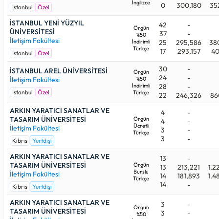
İngilizce
0
300,180
35
İstanbul
Özel
İSTANBUL YENİ YÜZYIL
42
-
Örgün
ÜNİVERSİTESİ
37
-
%50
İletişim Fakültesi
İndirimli
25
295,586
38
Türkçe
17
293,157
40
İstanbul
Özel
30
-
İSTANBUL AREL ÜNİVERSİTESİ
Örgün
24
-
İletişim Fakültesi
%50
İndirimli
28
-
İstanbul
Özel
Türkçe
22
246,326
86
ARKIN YARATICI SANATLAR VE
4
-
TASARIM ÜNİVERSİTESİ
Örgün
4
-
Ücretli
İletişim Fakültesi
3
-
Türkçe
3
-
Kıbrıs
Yurtdışı
ARKIN YARATICI SANATLAR VE
13
-
TASARIM ÜNİVERSİTESİ
Örgün
13
213,221
1.2
Burslu
İletişim Fakültesi
14
181,893
1.4
Türkçe
14
-
Kıbrıs
Yurtdışı
ARKIN YARATICI SANATLAR VE
3
-
Örgün
TASARIM ÜNİVERSİTESİ
3
-
%50