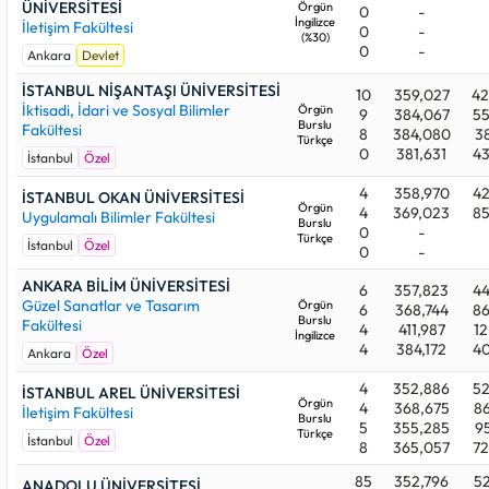
ÜNİVERSİTESİ
Örgün
0
-
İngilizce
İletişim Fakültesi
0
-
(%30)
0
-
Ankara
Devlet
İSTANBUL NİŞANTAŞI ÜNİVERSİTESİ
10
359,027
42
İktisadi, İdari ve Sosyal Bilimler
Örgün
9
384,067
55
Burslu
Fakültesi
8
384,080
38
Türkçe
0
381,631
43
İstanbul
Özel
4
358,970
42
İSTANBUL OKAN ÜNİVERSİTESİ
Örgün
4
369,023
85
Uygulamalı Bilimler Fakültesi
Burslu
0
-
Türkçe
İstanbul
Özel
0
-
ANKARA BİLİM ÜNİVERSİTESİ
6
357,823
44
Güzel Sanatlar ve Tasarım
Örgün
6
368,744
86
Burslu
Fakültesi
4
411,987
12
İngilizce
4
384,172
40
Ankara
Özel
4
352,886
52
İSTANBUL AREL ÜNİVERSİTESİ
Örgün
4
368,675
86
İletişim Fakültesi
Burslu
5
355,285
95
Türkçe
İstanbul
Özel
8
365,057
72
85
352,796
52
ANADOLU ÜNİVERSİTESİ