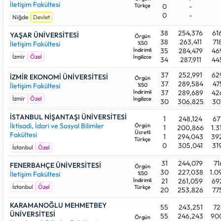
İletişim Fakültesi
Türkçe
0
-
0
-
Niğde
Devlet
38
254,376
61
YAŞAR ÜNİVERSİTESİ
Örgün
38
263,411
71
İletişim Fakültesi
%50
İndirimli
35
284,479
46
İzmir
Özel
İngilizce
34
287,911
44
37
252,991
62
İZMİR EKONOMİ ÜNİVERSİTESİ
Örgün
37
289,584
47
İletişim Fakültesi
%50
İndirimli
37
289,689
42
İzmir
Özel
İngilizce
30
306,825
30
İSTANBUL NİŞANTAŞI ÜNİVERSİTESİ
1
248,124
67
İktisadi, İdari ve Sosyal Bilimler
Örgün
1
200,866
1.3
Ücretli
Fakültesi
1
294,043
39
Türkçe
0
305,041
31
İstanbul
Özel
31
244,079
71
FENERBAHÇE ÜNİVERSİTESİ
Örgün
30
227,038
1.0
İletişim Fakültesi
%50
İndirimli
21
261,059
69
İstanbul
Özel
Türkçe
20
253,826
77
KARAMANOĞLU MEHMETBEY
55
243,251
72
ÜNİVERSİTESİ
55
246,243
90
Örgün