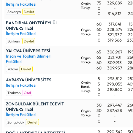
75
329,889
22
İletişim Fakültesi
Örgün
Türkçe
0
-
Sakarya
Devlet
0
316,812
24
BANDIRMA ONYEDİ EYLÜL
60
317,841
15
ÜNİVERSİTESİ
60
328,574
22
Örgün
İletişim Fakültesi
Türkçe
0
321,337
22
0
319,566
23
Balıkesir
Devlet
YALOVA ÜNİVERSİTESİ
65
308,967
19
İnsan ve Toplum Bilimleri
65
321,701
26
Örgün
Fakültesi
Türkçe
60
309,913
28
60
309,957
28
Yalova
Devlet
5
298,812
25
AVRASYA ÜNİVERSİTESİ
Örgün
5
298,055
40
İletişim Fakültesi
Burslu
5
310,860
27
Türkçe
Trabzon
Özel
0
-
ZONGULDAK BÜLENT ECEVİT
30
297,447
26
ÜNİVERSİTESİ
30
287,428
49
Örgün
İletişim Fakültesi
Türkçe
0
-
0
-
Zonguldak
Devlet
9
290,342
30