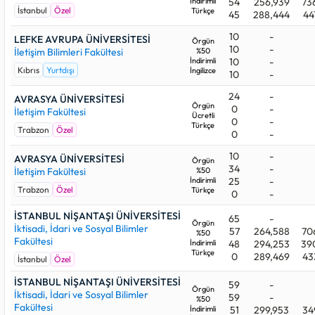
İndirimli
54
256,939
73
İstanbul
Özel
Türkçe
45
288,444
44
10
-
LEFKE AVRUPA ÜNİVERSİTESİ
Örgün
10
-
İletişim Bilimleri Fakültesi
%50
İndirimli
10
-
Kıbrıs
Yurtdışı
İngilizce
10
-
24
-
AVRASYA ÜNİVERSİTESİ
Örgün
0
-
İletişim Fakültesi
Ücretli
0
-
Türkçe
Trabzon
Özel
0
-
10
-
AVRASYA ÜNİVERSİTESİ
Örgün
34
-
İletişim Fakültesi
%50
İndirimli
25
-
Trabzon
Özel
Türkçe
0
-
İSTANBUL NİŞANTAŞI ÜNİVERSİTESİ
65
-
Örgün
İktisadi, İdari ve Sosyal Bilimler
57
264,588
70
%50
Fakültesi
İndirimli
48
294,253
39
Türkçe
0
289,469
43
İstanbul
Özel
İSTANBUL NİŞANTAŞI ÜNİVERSİTESİ
59
-
Örgün
İktisadi, İdari ve Sosyal Bilimler
59
-
%50
Fakültesi
İndirimli
51
299,953
34