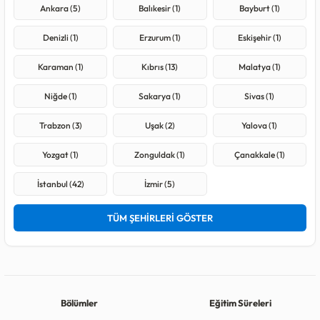
Ankara (5)
Balıkesir (1)
Bayburt (1)
Denizli (1)
Erzurum (1)
Eskişehir (1)
Karaman (1)
Kıbrıs (13)
Malatya (1)
Niğde (1)
Sakarya (1)
Sivas (1)
Trabzon (3)
Uşak (2)
Yalova (1)
Yozgat (1)
Zonguldak (1)
Çanakkale (1)
İstanbul (42)
İzmir (5)
TÜM ŞEHİRLERİ GÖSTER
Bölümler
Eğitim Süreleri