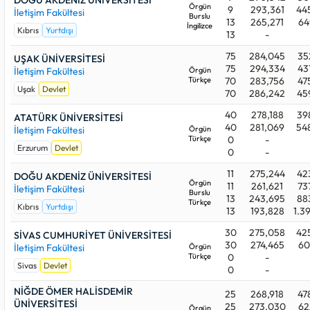
DOĞU AKDENİZ ÜNİVERSİTESİ
Örgün
9
293,361
44
İletişim Fakültesi
Burslu
13
265,271
64
İngilizce
Kıbrıs
Yurtdışı
13
-
75
284,045
35
UŞAK ÜNİVERSİTESİ
75
294,334
43
İletişim Fakültesi
Örgün
Türkçe
70
283,756
47
Uşak
Devlet
70
286,242
45
40
278,188
39
ATATÜRK ÜNİVERSİTESİ
40
281,069
54
İletişim Fakültesi
Örgün
Türkçe
0
-
Erzurum
Devlet
0
-
11
275,244
42
DOĞU AKDENİZ ÜNİVERSİTESİ
Örgün
11
261,621
73
İletişim Fakültesi
Burslu
13
243,695
88
Türkçe
Kıbrıs
Yurtdışı
13
193,828
1.3
30
275,058
42
SİVAS CUMHURİYET ÜNİVERSİTESİ
30
274,465
60
İletişim Fakültesi
Örgün
Türkçe
0
-
Sivas
Devlet
0
-
NİĞDE ÖMER HALİSDEMİR
25
268,918
47
ÜNİVERSİTESİ
25
273,030
62
Örgün