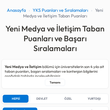
Anasayfa
›
YKS Puanları ve Sıralamaları
›
Yeni
Medya ve İletişim Taban Puanları
Yeni Medya ve İletişim Taban
Puanları ve Başarı
Sıralamaları
Yeni Medya ve İletişim
bölümü için üniversitelerin son 4 yıla ait
taban puanları, başarı sıralamaları ve kontenjan bilgilerini
aşağıdaki tabloda inceleyebilirsiniz.
Yeni Medya ve İletişim programı kapsamında 2025 yılında
toplam
2.105
, 2024 yılında
1.735
, 2023 yılında
1.140
ve 2022
yılında
872
kişilik kontenjan açılmıştır.
HEPSİ
DEVLET
ÖZEL
YURTDIŞI
Son yerleştirmelerde bu bölüm için kontenjan açan;
18
farklı
Devlet üniversitesi,
20
farklı Özel üniversite,
5
farklı Yurtdışı