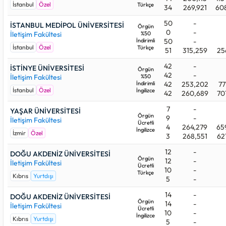
İstanbul
Özel
Türkçe
34
269,921
60
50
-
İSTANBUL MEDİPOL ÜNİVERSİTESİ
Örgün
0
-
İletişim Fakültesi
%50
İndirimli
50
-
İstanbul
Özel
Türkçe
51
315,259
25
42
-
İSTİNYE ÜNİVERSİTESİ
Örgün
42
-
İletişim Fakültesi
%50
İndirimli
42
253,202
77
İstanbul
Özel
İngilizce
42
260,689
70
7
-
YAŞAR ÜNİVERSİTESİ
Örgün
9
-
İletişim Fakültesi
Ücretli
4
264,279
65
İngilizce
İzmir
Özel
3
268,551
62
12
-
DOĞU AKDENİZ ÜNİVERSİTESİ
Örgün
12
-
İletişim Fakültesi
Ücretli
10
-
Türkçe
Kıbrıs
Yurtdışı
5
-
14
-
DOĞU AKDENİZ ÜNİVERSİTESİ
Örgün
14
-
İletişim Fakültesi
Ücretli
10
-
İngilizce
Kıbrıs
Yurtdışı
5
-