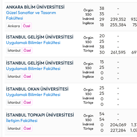
ANKARA BİLİM ÜNİVERSİTESİ
38
-
Örgün
Güzel Sanatlar ve Tasarım
35
-
%50
Fakültesi
İndirimli
29
239,352
93
İngilizce
18
255,384
75
Ankara
Özel
20
-
İSTANBUL GELİŞİM ÜNİVERSİTESİ
Örgün
25
-
Uygulamalı Bilimler Fakültesi
%50
İndirimli
38
-
İstanbul
Özel
Türkçe
30
261,595
69
15
-
İSTANBUL GELİŞİM ÜNİVERSİTESİ
Örgün
25
-
Uygulamalı Bilimler Fakültesi
%50
İndirimli
0
-
İstanbul
Özel
İngilizce
0
-
25
-
İSTANBUL OKAN ÜNİVERSİTESİ
Örgün
25
-
Uygulamalı Bilimler Fakültesi
%50
İndirimli
0
-
İstanbul
Özel
Türkçe
0
-
54
-
İSTANBUL TOPKAPI ÜNİVERSİTESİ
Örgün
54
-
İletişim Fakültesi
%50
İndirimli
0
204,069
1.3
İstanbul
Özel
Türkçe
0
227,284
1.0