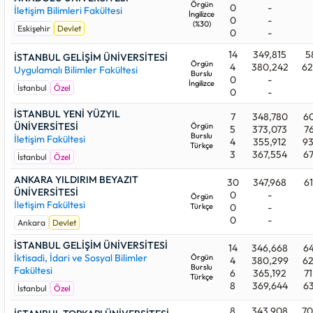
Örgün
0
-
İletişim Bilimleri Fakültesi
İngilizce
0
-
(%30)
Eskişehir
Devlet
0
-
14
349,815
5
İSTANBUL GELİŞİM ÜNİVERSİTESİ
Örgün
4
380,242
62
Uygulamalı Bilimler Fakültesi
Burslu
0
-
İngilizce
İstanbul
Özel
0
-
İSTANBUL YENİ YÜZYIL
7
348,780
60
ÜNİVERSİTESİ
Örgün
5
373,073
76
Burslu
İletişim Fakültesi
4
355,912
93
Türkçe
3
367,554
67
İstanbul
Özel
ANKARA YILDIRIM BEYAZIT
30
347,968
61
ÜNİVERSİTESİ
0
-
Örgün
İletişim Fakültesi
Türkçe
0
-
0
-
Ankara
Devlet
İSTANBUL GELİŞİM ÜNİVERSİTESİ
14
346,668
64
İktisadi, İdari ve Sosyal Bilimler
Örgün
4
380,299
62
Burslu
Fakültesi
6
365,192
71
Türkçe
8
369,644
63
İstanbul
Özel
8
343,908
70