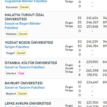
Uygulamalı Bilimler Fakültesi
Türkçe
0
-
0
-
Karaman
Devlet
MALATYA TURGUT ÖZAL
35
241,434
74
ÜNİVERSİTESİ
35
246,367
89
Örgün
Sosyal ve Beşeri Bilimler
Türkçe
30
251,848
79
Fakültesi
0
-
Malatya
Devlet
30
241,239
74
YOZGAT BOZOK ÜNİVERSİTESİ
30
246,784
89
İletişim Fakültesi
Örgün
Türkçe
0
-
Yozgat
Devlet
0
-
8
229,955
84
İSTANBUL KÜLTÜR ÜNİVERSİTESİ
Örgün
9
-
Sanat ve Tasarım Fakültesi
Ücretli
7
265,398
64
Türkçe
İstanbul
Özel
8
318,912
23
30
224,647
89
BAYBURT ÜNİVERSİTESİ
0
-
Sanat ve Tasarım Fakültesi
Örgün
Türkçe
0
-
Bayburt
Devlet
0
-
10
221,700
92
LEFKE AVRUPA ÜNİVERSİTESİ
Örgün
10
248,379
87