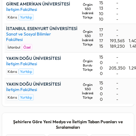
15
-
GİRNE AMERİKAN ÜNİVERSİTESİ
Örgün
13
-
İletişim Fakültesi
%50
İndirimli
10
-
Kıbrıs
Yurtdışı
Türkçe
10
-
İSTANBUL ESENYURT ÜNİVERSİTESİ
17
-
Örgün
Sanat ve Sosyal Bilimler
17
-
%50
Fakültesi
İndirimli
17
193,565
1.4
Türkçe
15
189,230
1.4
İstanbul
Özel
15
-
YAKIN DOĞU ÜNİVERSİTESİ
Örgün
0
-
İletişim Fakültesi
Burslu
0
205,350
1.2
Türkçe
Kıbrıs
Yurtdışı
0
-
15
-
YAKIN DOĞU ÜNİVERSİTESİ
Örgün
0
-
İletişim Fakültesi
%50
İndirimli
0
-
Kıbrıs
Yurtdışı
Türkçe
0
-
Şehirlere Göre Yeni Medya ve İletişim Taban Puanları ve
Sıralamaları