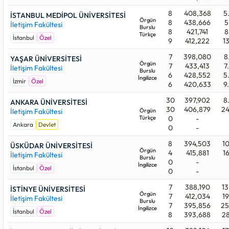
programı kontenjanını dolduramadığı için, bu üniversite türünü
tercih eden adayların yerleşmesi puan barajını aşmaları
8
408,368
5
İSTANBUL MEDİPOL ÜNİVERSİTESİ
durumunda doğrudan mümkün olmuştur.
Örgün
8
438,666
5
İletişim Fakültesi
Burslu
8
421,741
8
Türkçe
Aşağıdaki üniversitelerden beğendiklerinizi favori listenize
İstanbul
Özel
9
412,222
1
alabilirsiniz. Whatsapp, telegram v.b uygulamalardan
istediklerinize listenizi gönderdiğinizde onlarda da aynı liste
7
398,080
8
YAŞAR ÜNİVERSİTESİ
Örgün
7
433,413
7
görebilirler.
İletişim Fakültesi
Burslu
6
428,552
5
İngilizce
İzmir
Özel
6
420,633
9
30
397,902
8
ANKARA ÜNİVERSİTESİ
30
406,879
24
İletişim Fakültesi
Örgün
Türkçe
0
-
Ankara
Devlet
0
-
8
394,503
10
ÜSKÜDAR ÜNİVERSİTESİ
Örgün
4
415,881
1
İletişim Fakültesi
Burslu
0
-
İngilizce
İstanbul
Özel
0
-
7
388,190
13
İSTİNYE ÜNİVERSİTESİ
Örgün
7
412,034
19
İletişim Fakültesi
Burslu
7
395,856
25
İngilizce
İstanbul
Özel
8
393,688
28