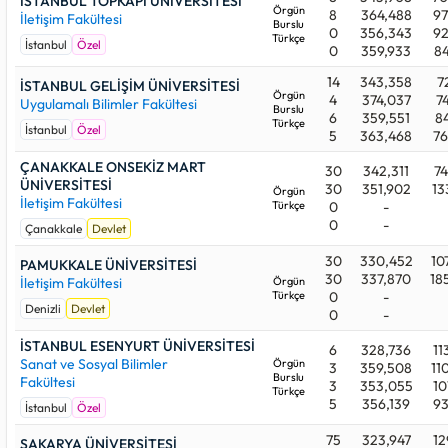
İSTANBUL TOPKAPI ÜNİVERSİTESİ
Örgün
8
364,488
97
İletişim Fakültesi
Burslu
0
356,343
92
Türkçe
İstanbul
Özel
0
359,933
84
14
343,358
7
İSTANBUL GELİŞİM ÜNİVERSİTESİ
Örgün
4
374,037
7
Uygulamalı Bilimler Fakültesi
Burslu
6
359,551
84
Türkçe
İstanbul
Özel
5
363,468
76
ÇANAKKALE ONSEKİZ MART
30
342,311
74
ÜNİVERSİTESİ
30
351,902
13
Örgün
İletişim Fakültesi
Türkçe
0
-
0
-
Çanakkale
Devlet
30
330,452
10
PAMUKKALE ÜNİVERSİTESİ
30
337,870
18
İletişim Fakültesi
Örgün
Türkçe
0
-
Denizli
Devlet
0
-
İSTANBUL ESENYURT ÜNİVERSİTESİ
6
328,736
11
Sanat ve Sosyal Bilimler
Örgün
3
359,508
11
Burslu
Fakültesi
3
353,055
10
Türkçe
5
356,139
93
İstanbul
Özel
75
323,947
12
SAKARYA ÜNİVERSİTESİ