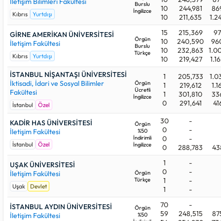
İletişim Bilimleri Fakültesi
Burslu
10
244,981
86
İngilizce
Kıbrıs
Yurtdışı
10
211,635
1.2
15
215,369
97
GİRNE AMERİKAN ÜNİVERSİTESİ
Örgün
10
240,590
96
İletişim Fakültesi
Burslu
10
232,863
1.0
Türkçe
Kıbrıs
Yurtdışı
10
219,427
1.1
İSTANBUL NİŞANTAŞI ÜNİVERSİTESİ
1
205,733
1.0
İktisadi, İdari ve Sosyal Bilimler
Örgün
1
219,612
1.1
Ücretli
Fakültesi
1
301,810
33
İngilizce
0
291,641
41
İstanbul
Özel
30
-
KADİR HAS ÜNİVERSİTESİ
Örgün
0
-
İletişim Fakültesi
%50
İndirimli
0
-
İstanbul
Özel
İngilizce
0
288,783
43
1
-
UŞAK ÜNİVERSİTESİ
0
-
İletişim Fakültesi
Örgün
Türkçe
1
-
Uşak
Devlet
1
-
70
-
İSTANBUL AYDIN ÜNİVERSİTESİ
Örgün
59
248,515
87
İletişim Fakültesi
%50