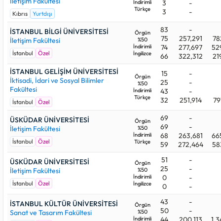
İletişim Fakültesi
İndirimli
3
-
Türkçe
3
-
Kıbrıs
Yurtdışı
83
-
İSTANBUL BİLGİ ÜNİVERSİTESİ
Örgün
75
257,291
78
İletişim Fakültesi
%50
İndirimli
74
277,697
52
İstanbul
Özel
İngilizce
66
322,312
21
İSTANBUL GELİŞİM ÜNİVERSİTESİ
15
-
Örgün
İktisadi, İdari ve Sosyal Bilimler
25
-
%50
Fakültesi
İndirimli
43
-
Türkçe
32
251,914
79
İstanbul
Özel
69
-
ÜSKÜDAR ÜNİVERSİTESİ
Örgün
69
-
İletişim Fakültesi
%50
İndirimli
68
263,681
66
İstanbul
Özel
Türkçe
59
272,464
58
51
-
ÜSKÜDAR ÜNİVERSİTESİ
Örgün
25
-
İletişim Fakültesi
%50
İndirimli
0
-
İstanbul
Özel
İngilizce
0
-
43
-
İSTANBUL KÜLTÜR ÜNİVERSİTESİ
Örgün
50
-
Sanat ve Tasarım Fakültesi
%50
İndirimli
44
200,113
1.3