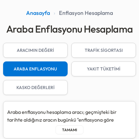
Anasayfa
›
Enflasyon Hesaplama
Araba Enflasyonu Hesaplama
ARACIMIN DEĞERİ
TRAFİK SİGORTASI
ARABA ENFLASYONU
YAKIT TÜKETİMİ
KASKO DEĞERLERİ
Araba enflasyonu hesaplama aracı; geçmişteki bir
tarihte aldığınız aracın bugünkü "enflasyona göre
düzeltilmiş" değerini ve alternatif yatırım araçları
karşısındaki performansını gösterir.