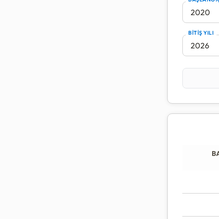
ekonomik 
Veriler, 
BİTİŞ YILI
enflasyon
hesaplan
B