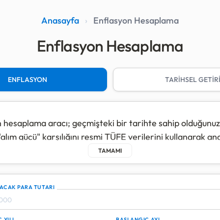
Anasayfa
›
Enflasyon Hesaplama
Enflasyon Hesaplama
ENFLASYON
TARİHSEL GETİR
 hesaplama aracı; geçmişteki bir tarihte sahip olduğunuz
alım gücü" karşılığını resmi TÜFE verilerini kullanarak ana
ama, paranın zaman içindeki değer kaybını gösterirken; 
ltın, Gümüş, Dolar veya Euro gibi yatırım araçlarında
dirilmesi durumundaki performansını da kıyaslamanıza o
ACAK PARA TUTARI
gördüğünüz "TL Enflasyon Sonucu", geçmişteki o paranın
 YILI
BAŞLANGIÇ AYI