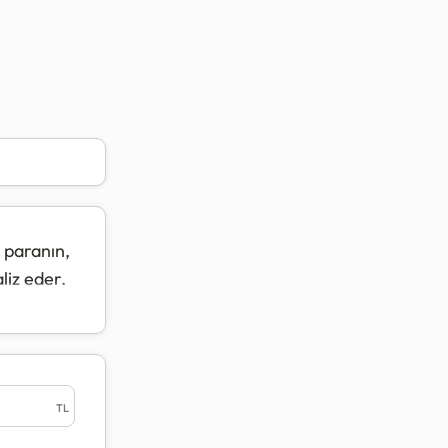
İ
 paranın,
liz eder.
aynı
lanak
TL
 bugünkü