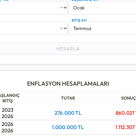
şartlarda minimum hangi seviyede olması gerektiğini ifa
Türkiye İstatistik Kurumu (TÜİK) tarafından açıklanan aylık
BİTİŞ AYI
 rakamları ve güncel piyasa kurları üzerinden dinamik ol
maktadır.
HESAPLA
ENFLASYON HESAPLAMALARI
AŞLANGIÇ
TUTAR
SONUÇ
BİTİŞ
2023
276.000
TL
860.021
2026
2026
1.000.000
TL
1.112.307
2026