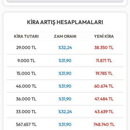
listelenecektir.
KİRA ARTIŞ HESAPLAMALARI
KİRA TUTARI
ZAM ORANI
YENİ KİRA
29.000
TL
%32,24
38.350
TL
9.000
TL
%31,90
11.871
TL
15.000
TL
%31,90
19.785
TL
46.000
TL
%31,90
60.674
TL
36.000
TL
%31,90
47.484
TL
33.000
TL
%32,24
43.639
TL
567.657
TL
%31,90
748.740
TL