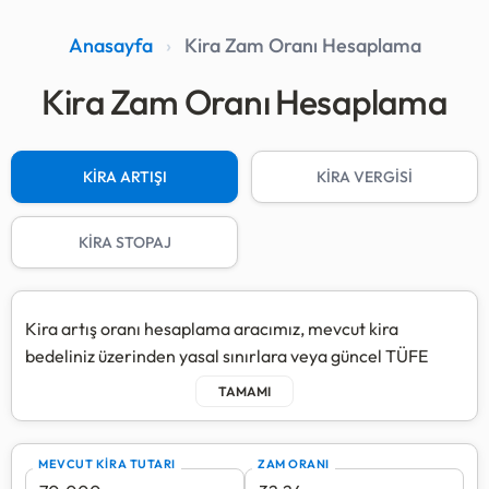
Anasayfa
›
Kira Zam Oranı Hesaplama
Kira Zam Oranı Hesaplama
KİRA ARTIŞI
KİRA VERGİSİ
KİRA STOPAJ
Kira artış oranı hesaplama aracımız, mevcut kira
bedeliniz üzerinden yasal sınırlara veya güncel TÜFE
oranlarına göre yeni kira tutarınızı saniyeler içinde
belirlemenize yardımcı olur. Gelişmiş hesaplama
motorumuz sayesinde hem bir sonraki dönem kiranızı
görebilir hem de
5 yıllık kira artış planı
ile gelecek
MEVCUT KİRA TUTARI
ZAM ORANI