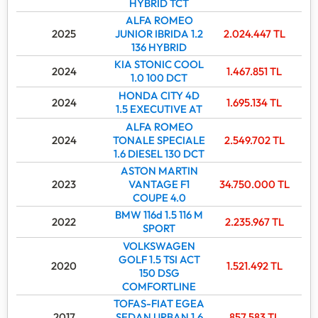
HYBRID TCT
ALFA ROMEO
2025
JUNIOR IBRIDA 1.2
2.024.447
TL
136 HYBRID
KIA STONIC COOL
2024
1.467.851
TL
1.0 100 DCT
HONDA CITY 4D
2024
1.695.134
TL
1.5 EXECUTIVE AT
ALFA ROMEO
2024
TONALE SPECIALE
2.549.702
TL
1.6 DIESEL 130 DCT
ASTON MARTIN
2023
VANTAGE F1
34.750.000
TL
COUPE 4.0
BMW 116d 1.5 116 M
2022
2.235.967
TL
SPORT
VOLKSWAGEN
GOLF 1.5 TSI ACT
2020
1.521.492
TL
150 DSG
COMFORTLINE
TOFAS-FIAT EGEA
2017
SEDAN URBAN 1.6
857.583
TL