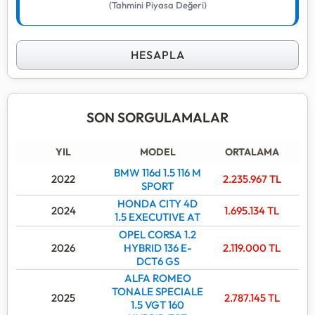
(Tahmini Piyasa Değeri)
HESAPLA
SON SORGULAMALAR
YIL
MODEL
ORTALAMA
BMW 116d 1.5 116 M
2022
2.235.967
TL
SPORT
HONDA CITY 4D
2024
1.695.134
TL
1.5 EXECUTIVE AT
OPEL CORSA 1.2
2026
HYBRID 136 E-
2.119.000
TL
DCT6 GS
ALFA ROMEO
TONALE SPECIALE
2025
2.787.145
TL
1.5 VGT 160