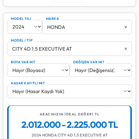
Bu hesaplama aracı; güncel kasko değer listeleri ve
piyasa verilerini analiz ederek aracınızın "ideal satış
MODEL YILI
MARKA
değerini" tahmin eder.
>
Boya ve değişen parçalar, özellikle aracın şasisi veya
motoru gibi kritik bölgelerle ilgiliyse değer kaybını
MODEL / TİP
artırabilir. Hasar kaydı ise aracın geçmişteki kaza
>
boyutunu gösteren en önemli kriterdir.
BOYA VAR MI?
DEĞİŞEN VAR MI?
En doğru sonuç için aracınızın model yılını, markasını ve
tipini tam olarak seçtiğinizden emin olun.
HASAR KAYITLI MI?
ARACINIZIN İDEAL DEĞERİ TL
2.012.000 - 2.225.000 TL
2024 HONDA CITY 4D 1.5 EXECUTIVE AT