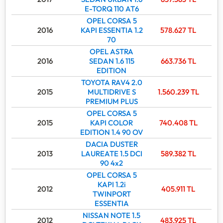
E-TORQ 110 AT6
OPEL CORSA 5
2016
KAPI ESSENTIA 1.2
578.627
TL
70
OPEL ASTRA
2016
SEDAN 1.6 115
663.736
TL
EDITION
TOYOTA RAV4 2.0
2015
MULTIDRIVE S
1.560.239
TL
PREMIUM PLUS
OPEL CORSA 5
2015
KAPI COLOR
740.408
TL
EDITION 1.4 90 OV
DACIA DUSTER
2013
LAUREATE 1.5 DCI
589.382
TL
90 4x2
OPEL CORSA 5
KAPI 1.2i
2012
405.911
TL
TWINPORT
ESSENTIA
NISSAN NOTE 1.5
2012
483.925
TL