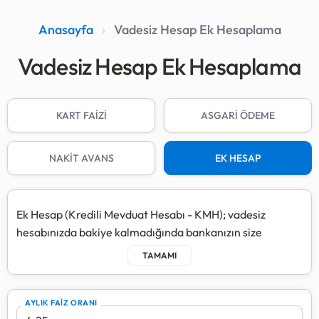
Anasayfa
›
Vadesiz Hesap Ek Hesaplama
Vadesiz Hesap Ek Hesaplama
KART FAİZİ
ASGARİ ÖDEME
NAKİT AVANS
EK HESAP
Ek Hesap (Kredili Mevduat Hesabı - KMH); vadesiz
hesabınızda bakiye kalmadığında bankanızın size
tanımladığı limit dahilinde harcama yapmanızı sağlayan
bir "eksi bakiye" limitidir.
Ek hesap faizi, sadece kullandığınız tutar ve kullandığınız
AYLIK FAİZ ORANI
gün sayısı üzerinden günlük olarak hesaplanır. Borcun